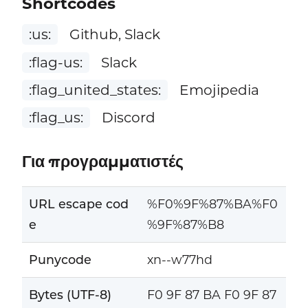
Shortcodes
:us:
Github, Slack
:flag-us:
Slack
:flag_united_states:
Emojipedia
:flag_us:
Discord
Για προγραμματιστές
URL escape cod
%F0%9F%87%BA%F0
e
%9F%87%B8
Punycode
xn--w77hd
Bytes (UTF-8)
F0 9F 87 BA F0 9F 87