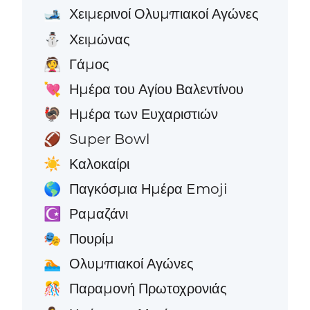
Χειμερινοί Ολυμπιακοί Αγώνες
🎿
Χειμώνας
⛄
Γάμος
👰
Ημέρα του Αγίου Βαλεντίνου
💘
Ημέρα των Ευχαριστιών
🦃
Super Bowl
🏈
Καλοκαίρι
☀️
Παγκόσμια Ημέρα Emoji
🌎
Ραμαζάνι
☪️
Πουρίμ
🎭
Ολυμπιακοί Αγώνες
🏊
Παραμονή Πρωτοχρονιάς
🎊