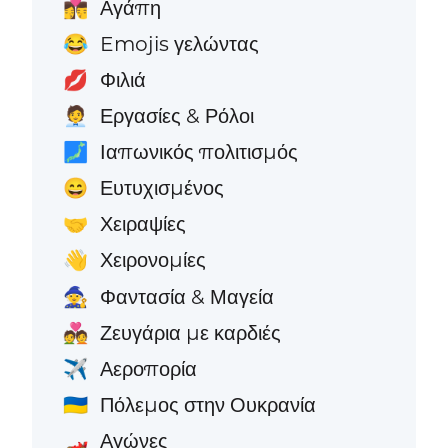
Αγάπη
👩‍❤️‍💋‍👨
Emojis γελώντας
😂
Φιλιά
💋
Εργασίες & Ρόλοι
🧑‍💼
Ιαπωνικός πολιτισμός
🗾
Ευτυχισμένος
😄
Χειραψίες
🤝
Χειρονομίες
👋
Φαντασία & Μαγεία
🧙
Ζευγάρια με καρδιές
💑
Αεροπορία
✈️
Πόλεμος στην Ουκρανία
🇺🇦
Αγώνες
🏎️