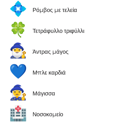
💠
Ρόμβος με τελεία
🍀
Τετράφυλλο τριφύλλι
🧙‍♂️
Άντρας μάγος
💙
Μπλε καρδιά
🧙‍♀️
Μάγισσα
🏥
Νοσοκομείο