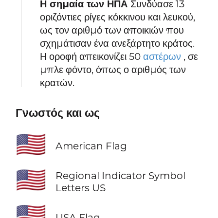
Η σημαία των ΗΠΑ
Συνδύασε 13
οριζόντιες ρίγες κόκκινου και λευκού,
ως τον αριθμό των αποικιών που
σχημάτισαν ένα ανεξάρτητο κράτος.
Η οροφή απεικονίζει 50
αστέρων
, σε
μπλε φόντο, όπως ο αριθμός των
κρατών.
Γνωστός και ως
🇺🇸
American Flag
🇺🇸
Regional Indicator Symbol
Letters US
🇺🇸
USA Flag