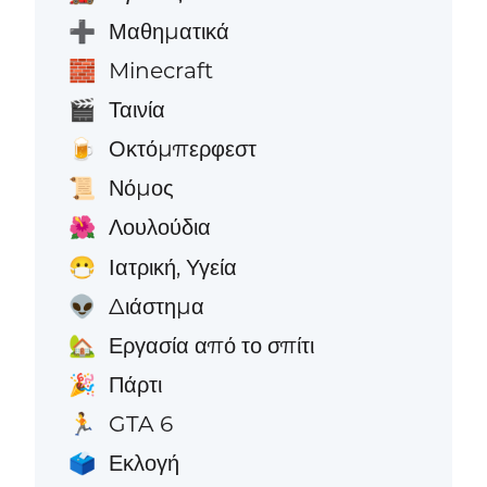
Μαθηματικά
➕
Minecraft
🧱
Ταινία
🎬
Οκτόμπερφεστ
🍺
Νόμος
📜
Λουλούδια
🌺
Ιατρική, Υγεία
😷
Διάστημα
👽
Εργασία από το σπίτι
🏡
Πάρτι
🎉
GTA 6
🏃
Εκλογή
🗳️