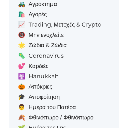
Αγρόκτημα
🚜
Αγορές
🛍️
Trading, Μετοχές & Crypto
📈
Μην ενοχλείτε
📵
Ζώδια & Ζώδια
🌟
Coronavirus
🦠
Καρδιές
💕
Hanukkah
🕎
Απόκριες
🎃
Αποφοίτηση
🎓
Ημέρα του Πατέρα
👨
Φθινόπωρο / Φθινόπωρο
🍂
Ημέρα της Γης
🌱