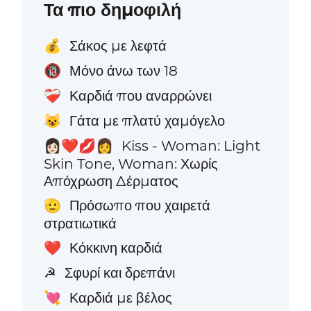
Τα πιο δημοφιλή
Σάκος με λεφτά
💰
Μόνο άνω των 18
🔞
Καρδιά που αναρρώνει
❤️‍🩹
Γάτα με πλατύ χαμόγελο
😺
Kiss - Woman: Light
👩🏻‍❤️‍💋‍👩
Skin Tone, Woman: Χωρίς
Απόχρωση Δέρματος
Πρόσωπο που χαιρετά
🫡
στρατιωτικά
Κόκκινη καρδιά
❤️
Σφυρί και δρεπάνι
☭
Καρδιά με βέλος
💘