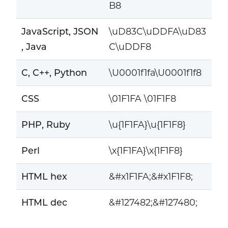
B8
JavaScript, JSON
\uD83C\uDDFA\uD83
, Java
C\uDDF8
C, C++, Python
\U0001f1fa\U0001f1f8
CSS
\01F1FA \01F1F8
PHP, Ruby
\u{1F1FA}\u{1F1F8}
Perl
\x{1F1FA}\x{1F1F8}
HTML hex
&#x1F1FA;&#x1F1F8;
HTML dec
&#127482;&#127480;