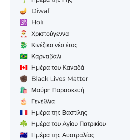
Diwali
🪔
Holi
🕉️
Χριστούγεννα
🎅
Κινέζικο νέο έτος
🐉
Καρναβάλι
🇧🇷
Ημέρα του Καναδά
🇨🇦
Black Lives Matter
✊🏿
Μαύρη Παρασκευή
🛍️
Γενέθλια
🎂
Ημέρα της Βαστίλης
🇫🇷
Ημέρα του Αγίου Πατρικίου
☘️
Ημέρα της Αυστραλίας
🇦🇺