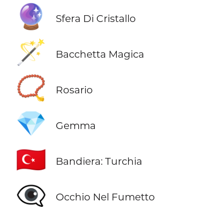
🔮
Sfera Di Cristallo
🪄
Bacchetta Magica
📿
Rosario
💎
Gemma
🇹🇷
Bandiera: Turchia
👁️‍🗨️
Occhio Nel Fumetto