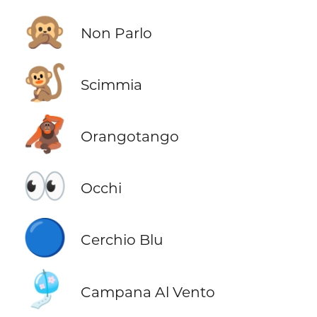
🙊
Non Parlo
🐒
Scimmia
🦧
Orangotango
👀
Occhi
🔵
Cerchio Blu
🎐
Campana Al Vento