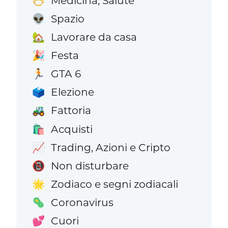
Medicina, Salute
😷
Spazio
👽
Lavorare da casa
🏡
Festa
🎉
GTA 6
🏃
Elezione
🗳️
Fattoria
🚜
Acquisti
🛍️
Trading, Azioni e Cripto
📈
Non disturbare
📵
Zodiaco e segni zodiacali
🌟
Coronavirus
🦠
Cuori
💕