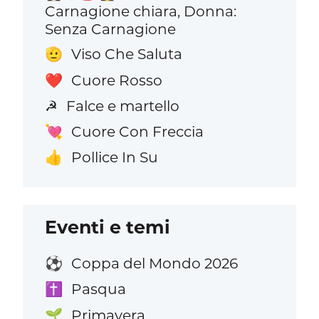
Carnagione chiara, Donna:
Senza Carnagione
Viso Che Saluta
🫡
Cuore Rosso
❤️
Falce e martello
☭
Cuore Con Freccia
💘
Pollice In Su
👍
Eventi e temi
Coppa del Mondo 2026
⚽
Pasqua
✝️
Primavera
🌱