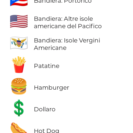
Bandiera: Portorico
🇺🇲
Bandiera: Altre isole
americane del Pacifico
🇻🇮
Bandiera: Isole Vergini
Americane
🍟
Patatine
🍔
Hamburger
💲
Dollaro
🌭
Hot Dog