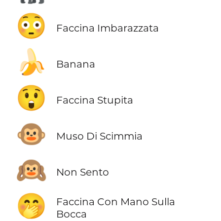
😳
Faccina Imbarazzata
🍌
Banana
😲
Faccina Stupita
🐵
Muso Di Scimmia
🙉
Non Sento
🤭
Faccina Con Mano Sulla
Bocca