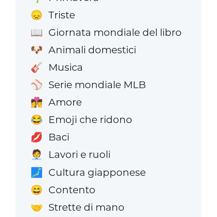
Triste
😞
Giornata mondiale del libro
📖
Animali domestici
🐶
Musica
🎸
Serie mondiale MLB
⚾
Amore
👩‍❤️‍💋‍👨
Emoji che ridono
😂
Baci
💋
Lavori e ruoli
🧑‍💼
Cultura giapponese
🗾
Contento
😄
Strette di mano
🤝