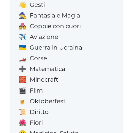
Gesti
👋
Fantasia e Magia
🧙
Coppie con cuori
💑
Aviazione
✈️
Guerra in Ucraina
🇺🇦
Corse
🏎️
Matematica
➕
Minecraft
🧱
Film
🎬
Oktoberfest
🍺
Diritto
📜
Fiori
🌺