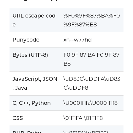
URL escape cod
%F0%9F%87%BA%F0
e
%9F%87%B8
Punycode
xn--w77hd
Bytes (UTF-8)
F0 9F 87 BA F0 9F 87
B8
JavaScript, JSON
\uD83C\uDDFA\uD83
, Java
C\uDDF8
C, C++, Python
\U0001f1fa\U0001f1f8
CSS
\01F1FA \01F1F8