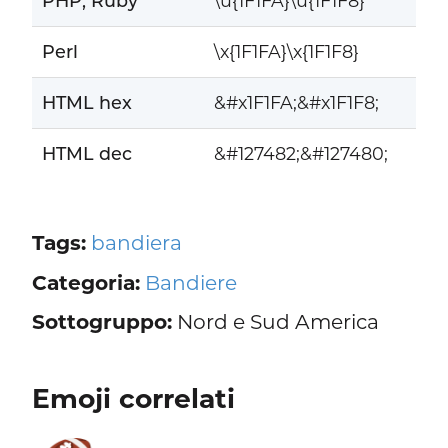
PHP, Ruby
\u{1F1FA}\u{1F1F8}
Perl
\x{1F1FA}\x{1F1F8}
HTML hex
&#x1F1FA;&#x1F1F8;
HTML dec
&#127482;&#127480;
Tags:
bandiera
Categoria:
Bandiere
Sottogruppo:
Nord e Sud America
Emoji correlati