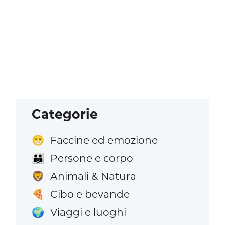
Categorie
Faccine ed emozione
😁
Persone e corpo
👪
Animali & Natura
🦁
Cibo e bevande
🍕
Viaggi e luoghi
🌍