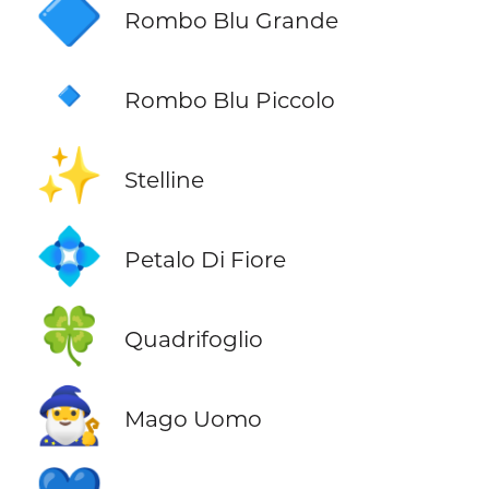
🔷
Rombo Blu Grande
🔹
Rombo Blu Piccolo
✨
Stelline
💠
Petalo Di Fiore
🍀
Quadrifoglio
🧙‍♂️
Mago Uomo