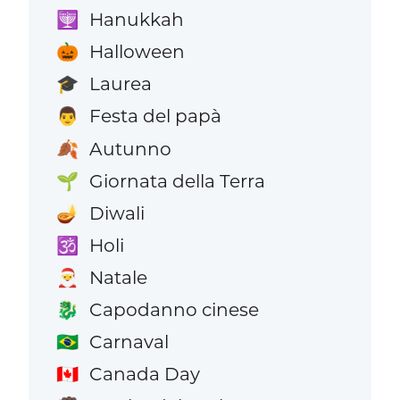
Hanukkah
🕎
Halloween
🎃
Laurea
🎓
Festa del papà
👨
Autunno
🍂
Giornata della Terra
🌱
Diwali
🪔
Holi
🕉️
Natale
🎅
Capodanno cinese
🐉
Carnaval
🇧🇷
Canada Day
🇨🇦