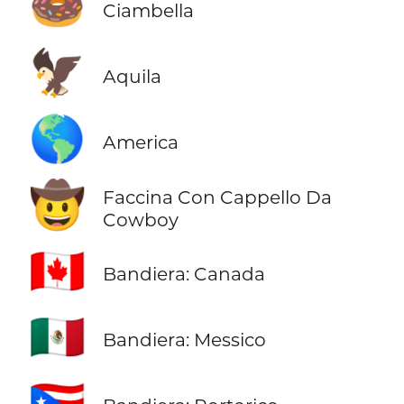
🍩
Ciambella
🦅
Aquila
🌎
America
🤠
Faccina Con Cappello Da
Cowboy
🇨🇦
Bandiera: Canada
🇲🇽
Bandiera: Messico
🇵🇷