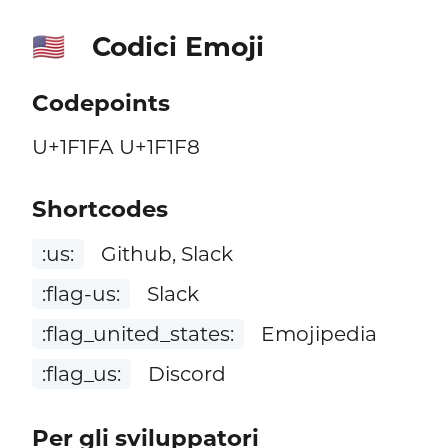
Codici Emoji
🇺🇸
Codepoints
U+1F1FA U+1F1F8
Shortcodes
:us:
Github, Slack
:flag-us:
Slack
:flag_united_states:
Emojipedia
:flag_us:
Discord
Per gli sviluppatori