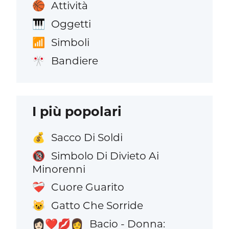
Attività
🏀
Oggetti
🎹
Simboli
📶
Bandiere
🎌
I più popolari
Sacco Di Soldi
💰
Simbolo Di Divieto Ai
🔞
Minorenni
Cuore Guarito
❤️‍🩹
Gatto Che Sorride
😺
Bacio - Donna:
👩🏻‍❤️‍💋‍👩