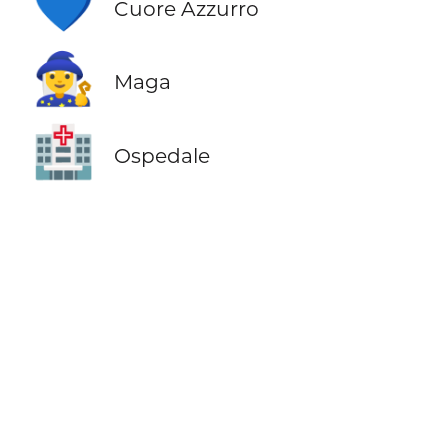
💙
Cuore Azzurro
🧙‍♀️
Maga
🏥
Ospedale