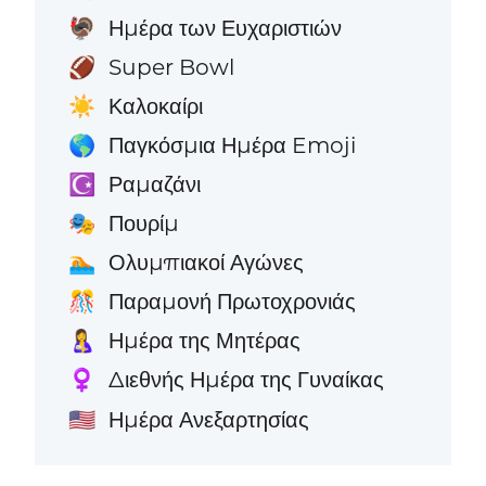
Ημέρα των Ευχαριστιών
🦃
Super Bowl
🏈
Καλοκαίρι
☀️
Παγκόσμια Ημέρα Emoji
🌎
Ραμαζάνι
☪️
Πουρίμ
🎭
Ολυμπιακοί Αγώνες
🏊
Παραμονή Πρωτοχρονιάς
🎊
Ημέρα της Μητέρας
🤱
Διεθνής Ημέρα της Γυναίκας
♀️
Ημέρα Ανεξαρτησίας
🇺🇸