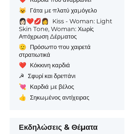
Γάτα με πλατύ χαμόγελο
😺
Kiss - Woman: Light
👩🏻‍❤️‍💋‍👩
Skin Tone, Woman: Χωρίς
Απόχρωση Δέρματος
Πρόσωπο που χαιρετά
🫡
στρατιωτικά
Κόκκινη καρδιά
❤️
Σφυρί και δρεπάνι
☭
Καρδιά με βέλος
💘
Σηκωμένος αντίχειρας
👍
Εκδηλώσεις & Θέματα