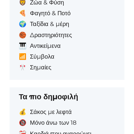
Ζώα & Φύση
🦁
Φαγητό & Ποτό
🍕
Ταξίδια & μέρη
🌍
Δραστηριότητες
🏀
Αντικείμενα
🎹
Σύμβολα
📶
Σημαίες
🎌
Τα πιο δημοφιλή
Σάκος με λεφτά
💰
Μόνο άνω των 18
🔞
Καρδιά που αναρρώνει
❤️‍🩹