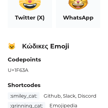
Twitter (X)
WhatsApp
Κώδικες Emoji
😺
Codepoints
U+1F63A
Shortcodes
:smiley_cat:
Github, Slack, Discord
:grinning_cat:
Emojipedia