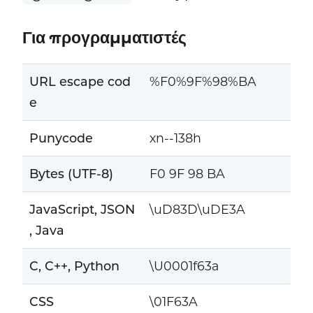
Για προγραμματιστές
URL escape cod
%F0%9F%98%BA
e
Punycode
xn--138h
Bytes (UTF-8)
F0 9F 98 BA
JavaScript, JSON
\uD83D\uDE3A
, Java
C, C++, Python
\U0001f63a
CSS
\01F63A