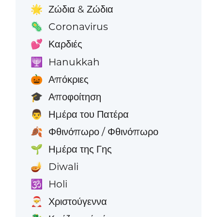
Ζώδια & Ζώδια
🌟
Coronavirus
🦠
Καρδιές
💕
Hanukkah
🕎
Απόκριες
🎃
Αποφοίτηση
🎓
Ημέρα του Πατέρα
👨
Φθινόπωρο / Φθινόπωρο
🍂
Ημέρα της Γης
🌱
Diwali
🪔
Holi
🕉️
Χριστούγεννα
🎅