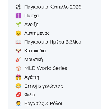
Παγκόσμιο Κύπελλο 2026
⚽
Πάσχα
✝️
Άνοιξη
🌱
Λυπημένος
😞
Παγκόσμια Ημέρα Βιβλίου
📖
Κατοικίδια
🐶
Μουσική
🎸
MLB World Series
⚾
Αγάπη
👩‍❤️‍💋‍👨
Emojis γελώντας
😂
Φιλιά
💋
Εργασίες & Ρόλοι
🧑‍💼