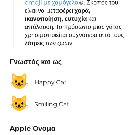
emoji με χαμόγελο
☺️. Σκοπός του
είναι να μεταφέρει
χαρά,
ικανοποίηση, ευτυχία
και
απόλαυση. Το πρόσωπο μιας γάτας
χρησιμοποιείται συχνότερα από τους
λάτρεις των ζώων.
Γνωστός και ως
😺
Happy Cat
😺
Smiling Cat
Apple Όνομα