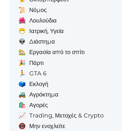
Νόμος
📜
Λουλούδια
🌺
Ιατρική, Υγεία
😷
Διάστημα
👽
Εργασία από το σπίτι
🏡
Πάρτι
🎉
GTA 6
🏃
Εκλογή
🗳️
Αγρόκτημα
🚜
Αγορές
🛍️
Trading, Μετοχές & Crypto
📈
Μην ενοχλείτε
📵