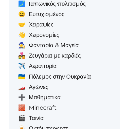
Ιαπωνικός πολιτισμός
🗾
Ευτυχισμένος
😄
Χειραψίες
🤝
Χειρονομίες
👋
Φαντασία & Μαγεία
🧙
Ζευγάρια με καρδιές
💑
Αεροπορία
✈️
Πόλεμος στην Ουκρανία
🇺🇦
Αγώνες
🏎️
Μαθηματικά
➕
Minecraft
🧱
Ταινία
🎬
Οκτόμπερφεστ
🍺