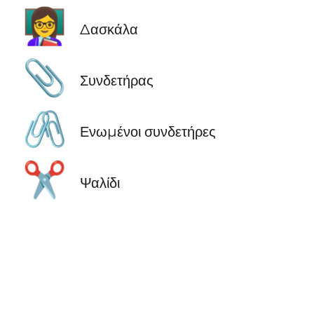
👩‍🏫
Δασκάλα
📎
Συνδετήρας
🖇️
Ενωμένοι συνδετήρες
✂️
Ψαλίδι