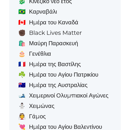
Κινέζικο νέο έτος
🐉
Καρναβάλι
🇧🇷
Ημέρα του Καναδά
🇨🇦
Black Lives Matter
✊🏿
Μαύρη Παρασκευή
🛍️
Γενέθλια
🎂
Ημέρα της Βαστίλης
🇫🇷
Ημέρα του Αγίου Πατρικίου
☘️
Ημέρα της Αυστραλίας
🇦🇺
Χειμερινοί Ολυμπιακοί Αγώνες
🎿
Χειμώνας
⛄
Γάμος
👰
Ημέρα του Αγίου Βαλεντίνου
💘