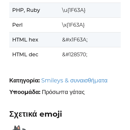
PHP, Ruby
\u{1F63A}
Perl
\x{1F63A}
HTML hex
&#x1F63A;
HTML dec
&#128570;
Κατηγορία:
Smileys & συναισθήματα
Υποομάδα:
Πρόσωπα γάτας
Σχετικά emoji