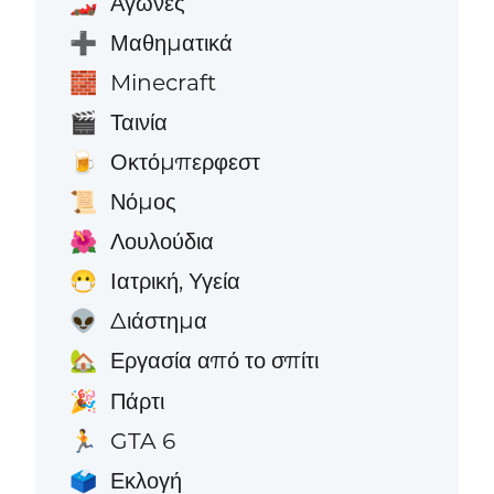
Αγώνες
🏎️
Μαθηματικά
➕
Minecraft
🧱
Ταινία
🎬
Οκτόμπερφεστ
🍺
Νόμος
📜
Λουλούδια
🌺
Ιατρική, Υγεία
😷
Διάστημα
👽
Εργασία από το σπίτι
🏡
Πάρτι
🎉
GTA 6
🏃
Εκλογή
🗳️