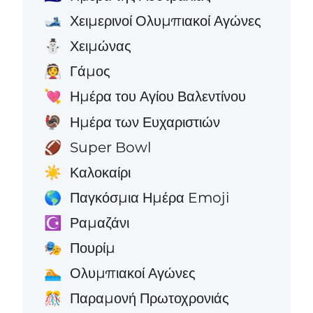
Χειμερινοί Ολυμπιακοί Αγώνες
🎿
Χειμώνας
⛄
Γάμος
👰
Ημέρα του Αγίου Βαλεντίνου
💘
Ημέρα των Ευχαριστιών
🦃
Super Bowl
🏈
Καλοκαίρι
☀️
Παγκόσμια Ημέρα Emoji
🌎
Ραμαζάνι
☪️
Πουρίμ
🎭
Ολυμπιακοί Αγώνες
🏊
Παραμονή Πρωτοχρονιάς
🎊