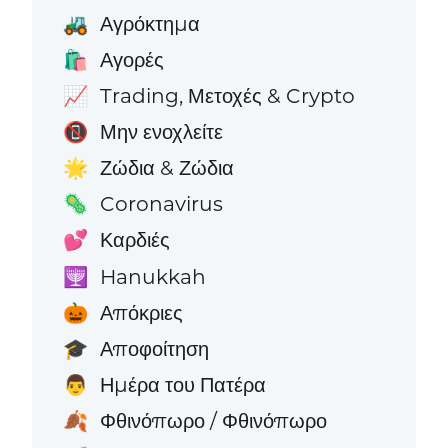
Αγρόκτημα
🚜
Αγορές
🛍️
Trading, Μετοχές & Crypto
📈
Μην ενοχλείτε
📵
Ζώδια & Ζώδια
🌟
Coronavirus
🦠
Καρδιές
💕
Hanukkah
🕎
Απόκριες
🎃
Αποφοίτηση
🎓
Ημέρα του Πατέρα
👨
Φθινόπωρο / Φθινόπωρο
🍂