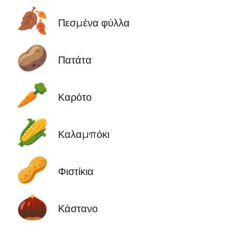
🍂
Πεσμένα φύλλα
🥔
Πατάτα
🥕
Καρότο
🌽
Καλαμπόκι
🥜
Φιστίκια
🌰
Κάστανο