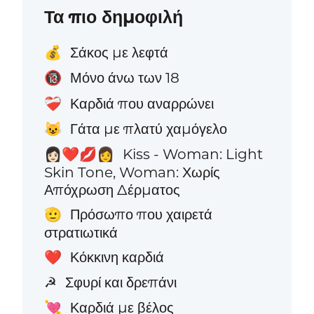
Τα πιο δημοφιλή
Σάκος με λεφτά
💰
Μόνο άνω των 18
🔞
Καρδιά που αναρρώνει
❤️‍🩹
Γάτα με πλατύ χαμόγελο
😺
Kiss - Woman: Light
👩🏻‍❤️‍💋‍👩
Skin Tone, Woman: Χωρίς
Απόχρωση Δέρματος
Πρόσωπο που χαιρετά
🫡
στρατιωτικά
Κόκκινη καρδιά
❤️
Σφυρί και δρεπάνι
☭
Καρδιά με βέλος
💘