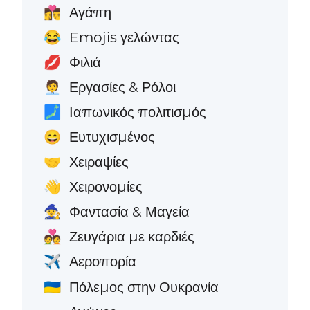
Αγάπη
👩‍❤️‍💋‍👨
Emojis γελώντας
😂
Φιλιά
💋
Εργασίες & Ρόλοι
🧑‍💼
Ιαπωνικός πολιτισμός
🗾
Ευτυχισμένος
😄
Χειραψίες
🤝
Χειρονομίες
👋
Φαντασία & Μαγεία
🧙
Ζευγάρια με καρδιές
💑
Αεροπορία
✈️
Πόλεμος στην Ουκρανία
🇺🇦