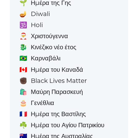
Ημέρα της Γης
🌱
Diwali
🪔
Holi
🕉️
Χριστούγεννα
🎅
Κινέζικο νέο έτος
🐉
Καρναβάλι
🇧🇷
Ημέρα του Καναδά
🇨🇦
Black Lives Matter
✊🏿
Μαύρη Παρασκευή
🛍️
Γενέθλια
🎂
Ημέρα της Βαστίλης
🇫🇷
Ημέρα του Αγίου Πατρικίου
☘️
Ημέρα της Αυστραλίας
🇦🇺