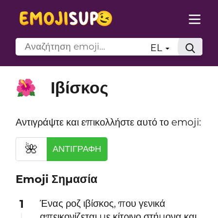
EL
Ιβίσκος
🌺
Αντιγράψτε και επικολλήστε αυτό το emoji:
🌺
ΑΝΤΙΓΡΑΦΉ
Emoji Σημασία
1
Ένας ροζ ιβίσκος, που γενικά
απεικονίζεται με κίτρινο στήμονα και