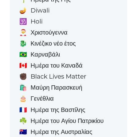
Diwali
🪔
Holi
🕉️
Χριστούγεννα
🎅
Κινέζικο νέο έτος
🐉
Καρναβάλι
🇧🇷
Ημέρα του Καναδά
🇨🇦
Black Lives Matter
✊🏿
Μαύρη Παρασκευή
🛍️
Γενέθλια
🎂
Ημέρα της Βαστίλης
🇫🇷
Ημέρα του Αγίου Πατρικίου
☘️
Ημέρα της Αυστραλίας
🇦🇺