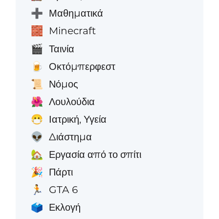
Μαθηματικά
➕
Minecraft
🧱
Ταινία
🎬
Οκτόμπερφεστ
🍺
Νόμος
📜
Λουλούδια
🌺
Ιατρική, Υγεία
😷
Διάστημα
👽
Εργασία από το σπίτι
🏡
Πάρτι
🎉
GTA 6
🏃
Εκλογή
🗳️