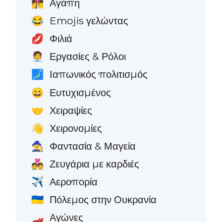
Αγάπη
👩‍❤️‍💋‍👨
Emojis γελώντας
😂
Φιλιά
💋
Εργασίες & Ρόλοι
🧑‍💼
Ιαπωνικός πολιτισμός
🗾
Ευτυχισμένος
😄
Χειραψίες
🤝
Χειρονομίες
👋
Φαντασία & Μαγεία
🧙
Ζευγάρια με καρδιές
💑
Αεροπορία
✈️
Πόλεμος στην Ουκρανία
🇺🇦
Αγώνες
🏎️