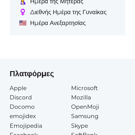
Ημέρα της Μητέρας
🤱
Διεθνής Ημέρα της Γυναίκας
♀️
Ημέρα Ανεξαρτησίας
🇺🇸
Πλατφόρμες
Apple
Microsoft
Discord
Mozilla
Docomo
OpenMoji
emojidex
Samsung
Emojipedia
Skype