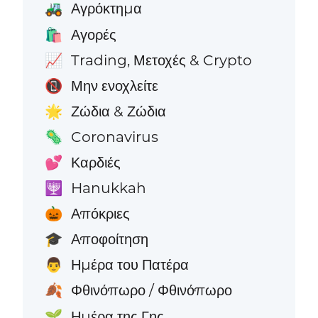
Αγρόκτημα
🚜
Αγορές
🛍️
Trading, Μετοχές & Crypto
📈
Μην ενοχλείτε
📵
Ζώδια & Ζώδια
🌟
Coronavirus
🦠
Καρδιές
💕
Hanukkah
🕎
Απόκριες
🎃
Αποφοίτηση
🎓
Ημέρα του Πατέρα
👨
Φθινόπωρο / Φθινόπωρο
🍂
Ημέρα της Γης
🌱