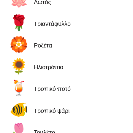
🪷
Λωτός
🌹
Τριαντάφυλλο
🏵️
Ροζέτα
🌻
Ηλιοτρόπιο
🍹
Τροπικό ποτό
🐠
Τροπικό ψάρι
🌷
Τουλίπα