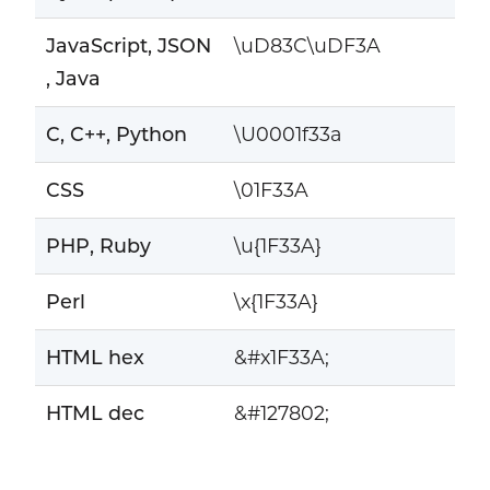
JavaScript, JSON
\uD83C\uDF3A
, Java
C, C++, Python
\U0001f33a
CSS
\01F33A
PHP, Ruby
\u{1F33A}
Perl
\x{1F33A}
HTML hex
&#x1F33A;
HTML dec
&#127802;