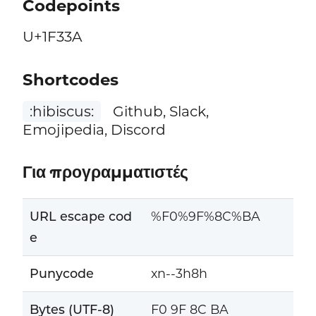
Codepoints
U+1F33A
Shortcodes
:hibiscus:
Github, Slack,
Emojipedia, Discord
Για προγραμματιστές
URL escape cod
%F0%9F%8C%BA
e
Punycode
xn--3h8h
Bytes (UTF-8)
F0 9F 8C BA