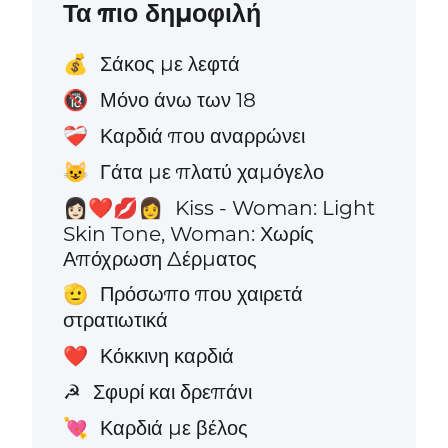
Τα πιο δημοφιλή
Σάκος με λεφτά
💰
Μόνο άνω των 18
🔞
Καρδιά που αναρρώνει
❤️‍🩹
Γάτα με πλατύ χαμόγελο
😺
Kiss - Woman: Light
👩🏻‍❤️‍💋‍👩
Skin Tone, Woman: Χωρίς
Απόχρωση Δέρματος
Πρόσωπο που χαιρετά
🫡
στρατιωτικά
Κόκκινη καρδιά
❤️
Σφυρί και δρεπάνι
☭
Καρδιά με βέλος
💘