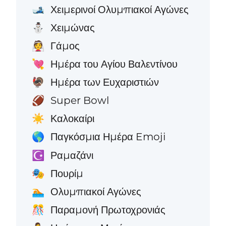
Χειμερινοί Ολυμπιακοί Αγώνες
🎿
Χειμώνας
⛄
Γάμος
👰
Ημέρα του Αγίου Βαλεντίνου
💘
Ημέρα των Ευχαριστιών
🦃
Super Bowl
🏈
Καλοκαίρι
☀️
Παγκόσμια Ημέρα Emoji
🌎
Ραμαζάνι
☪️
Πουρίμ
🎭
Ολυμπιακοί Αγώνες
🏊
Παραμονή Πρωτοχρονιάς
🎊