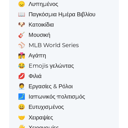
Λυπημένος
😞
Παγκόσμια Ημέρα Βιβλίου
📖
Κατοικίδια
🐶
Μουσική
🎸
MLB World Series
⚾
Αγάπη
👩‍❤️‍💋‍👨
Emojis γελώντας
😂
Φιλιά
💋
Εργασίες & Ρόλοι
🧑‍💼
Ιαπωνικός πολιτισμός
🗾
Ευτυχισμένος
😄
Χειραψίες
🤝
Χειρονομίες
👋