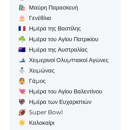
Μαύρη Παρασκευή
🛍️
Γενέθλια
🎂
Ημέρα της Βαστίλης
🇫🇷
Ημέρα του Αγίου Πατρικίου
☘️
Ημέρα της Αυστραλίας
🇦🇺
Χειμερινοί Ολυμπιακοί Αγώνες
🎿
Χειμώνας
⛄
Γάμος
👰
Ημέρα του Αγίου Βαλεντίνου
💘
Ημέρα των Ευχαριστιών
🦃
Super Bowl
🏈
Καλοκαίρι
☀️