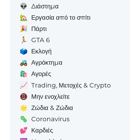
Διάστημα
👽
Εργασία από το σπίτι
🏡
Πάρτι
🎉
GTA 6
🏃
Εκλογή
🗳️
Αγρόκτημα
🚜
Αγορές
🛍️
Trading, Μετοχές & Crypto
📈
Μην ενοχλείτε
📵
Ζώδια & Ζώδια
🌟
Coronavirus
🦠
Καρδιές
💕