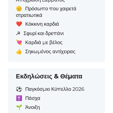
Πρόσωπο που χαιρετά
🫡
στρατιωτικά
Κόκκινη καρδιά
❤️
Σφυρί και δρεπάνι
☭
Καρδιά με βέλος
💘
Σηκωμένος αντίχειρας
👍
Εκδηλώσεις & Θέματα
Παγκόσμιο Κύπελλο 2026
⚽
Πάσχα
✝️
Άνοιξη
🌱