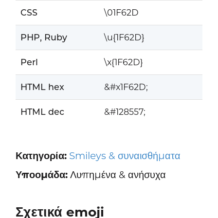
CSS
\01F62D
PHP, Ruby
\u{1F62D}
Perl
\x{1F62D}
HTML hex
&#x1F62D;
HTML dec
&#128557;
Κατηγορία:
Smileys & συναισθήματα
Υποομάδα:
Λυπημένα & ανήσυχα
Σχετικά emoji