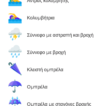
Άντρας κολυμβητής
🏊‍♀️
Κολυμβήτρια
⛈️
Σύννεφο με αστραπή και βροχή
🌧️
Σύννεφο με βροχή
🌂
Κλειστή ομπρέλα
☂️
Ομπρέλα
☔
Ομπρέλα με σταγόνες βροχής