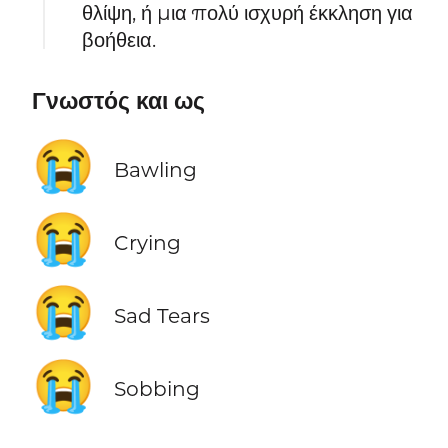
θλίψη, ή μια πολύ ισχυρή έκκληση για
βοήθεια.
Γνωστός και ως
😭
Bawling
😭
Crying
😭
Sad Tears
😭
Sobbing