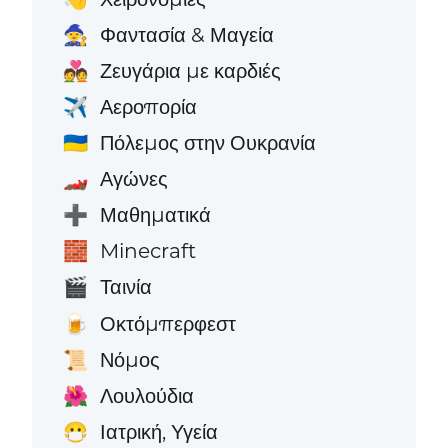
Φαντασία & Μαγεία
🧙
Ζευγάρια με καρδιές
💑
Αεροπορία
✈️
Πόλεμος στην Ουκρανία
🇺🇦
Αγώνες
🏎️
Μαθηματικά
➕
Minecraft
🧱
Ταινία
🎬
Οκτόμπερφεστ
🍺
Νόμος
📜
Λουλούδια
🌺
Ιατρική, Υγεία
😷