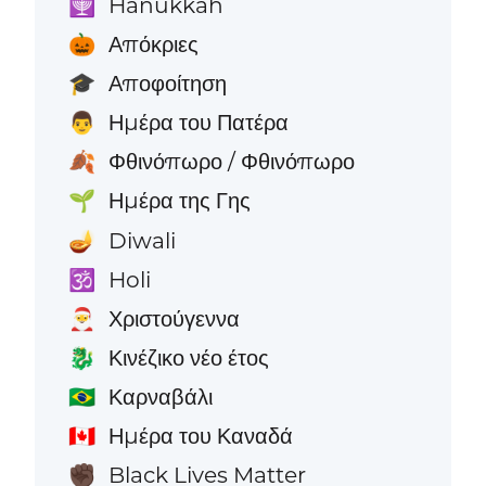
Hanukkah
🕎
Απόκριες
🎃
Αποφοίτηση
🎓
Ημέρα του Πατέρα
👨
Φθινόπωρο / Φθινόπωρο
🍂
Ημέρα της Γης
🌱
Diwali
🪔
Holi
🕉️
Χριστούγεννα
🎅
Κινέζικο νέο έτος
🐉
Καρναβάλι
🇧🇷
Ημέρα του Καναδά
🇨🇦
Black Lives Matter
✊🏿