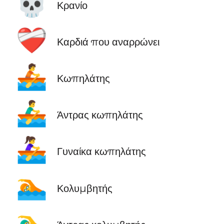
💀
Κρανίο
❤️‍🩹
Καρδιά που αναρρώνει
🚣
Κωπηλάτης
🚣‍♂️
Άντρας κωπηλάτης
🚣‍♀️
Γυναίκα κωπηλάτης
🏊
Κολυμβητής
🏊‍♂️