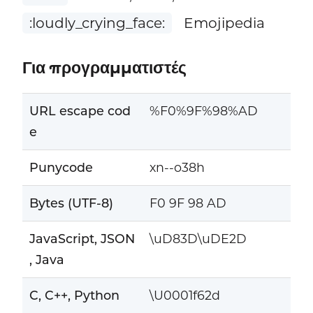
:loudly_crying_face:
Emojipedia
Για προγραμματιστές
URL escape cod
%F0%9F%98%AD
e
Punycode
xn--o38h
Bytes (UTF-8)
F0 9F 98 AD
JavaScript, JSON
\uD83D\uDE2D
, Java
C, C++, Python
\U0001f62d