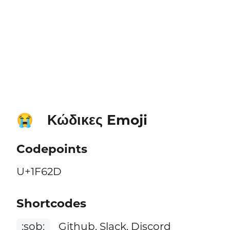
Κώδικες Emoji
😭
Codepoints
U+1F62D
Shortcodes
:sob:
Github, Slack, Discord