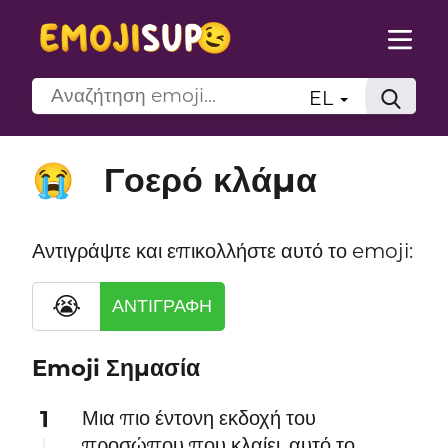
EL
Γοερό κλάμα
😭
Αντιγράψτε και επικολλήστε αυτό το emoji:
😭
ΑΝΤΙΓΡΑΦΉ
Emoji Σημασία
1
Μια πιο έντονη εκδοχή του
προσώπου που κλαίει, αυτό το