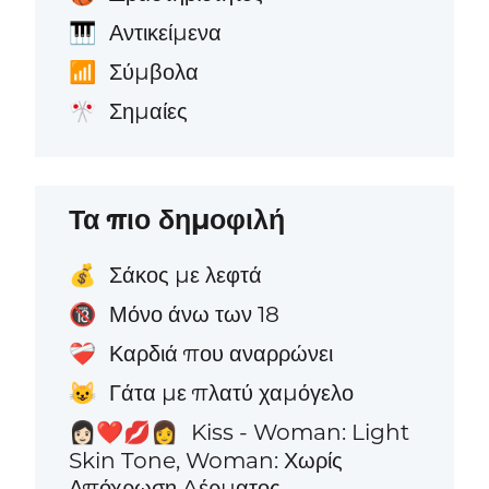
Αντικείμενα
🎹
Σύμβολα
📶
Σημαίες
🎌
Τα πιο δημοφιλή
Σάκος με λεφτά
💰
Μόνο άνω των 18
🔞
Καρδιά που αναρρώνει
❤️‍🩹
Γάτα με πλατύ χαμόγελο
😺
Kiss - Woman: Light
👩🏻‍❤️‍💋‍👩
Skin Tone, Woman: Χωρίς
Απόχρωση Δέρματος