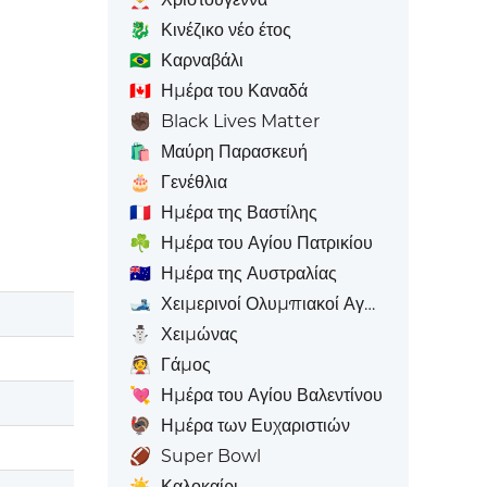
🐉
Κινέζικο νέο έτος
🇧🇷
Καρναβάλι
🇨🇦
Ημέρα του Καναδά
✊🏿
Black Lives Matter
🛍️
Μαύρη Παρασκευή
🎂
Γενέθλια
🇫🇷
Ημέρα της Βαστίλης
☘️
Ημέρα του Αγίου Πατρικίου
🇦🇺
Ημέρα της Αυστραλίας
🎿
Χειμερινοί Ολυμπιακοί Αγώνες
⛄
Χειμώνας
👰
Γάμος
💘
Ημέρα του Αγίου Βαλεντίνου
🦃
Ημέρα των Ευχαριστιών
🏈
Super Bowl
☀️
Καλοκαίρι