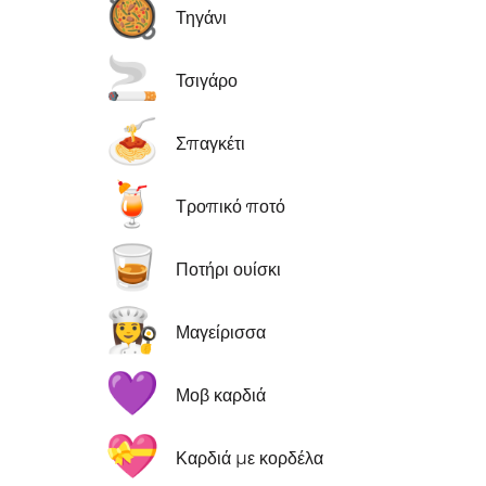
🥘
Τηγάνι
🚬
Τσιγάρο
🍝
Σπαγκέτι
🍹
Τροπικό ποτό
🥃
Ποτήρι ουίσκι
👩‍🍳
Μαγείρισσα
💜
Μοβ καρδιά
💝
Καρδιά με κορδέλα