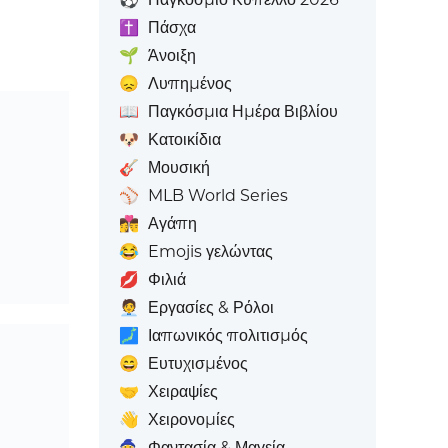
✝️
Πάσχα
🌱
Άνοιξη
😞
Λυπημένος
📖
Παγκόσμια Ημέρα Βιβλίου
🐶
Κατοικίδια
🎸
Μουσική
⚾
MLB World Series
👩‍❤️‍💋‍👨
Αγάπη
😂
Emojis γελώντας
💋
Φιλιά
🧑‍💼
Εργασίες & Ρόλοι
🗾
Ιαπωνικός πολιτισμός
😄
Ευτυχισμένος
🤝
Χειραψίες
👋
Χειρονομίες
🧙
Φαντασία & Μαγεία