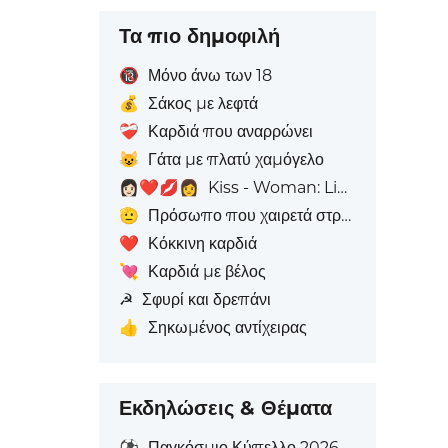
Τα πιο δημοφιλή
🔞
Μόνο άνω των 18
💰
Σάκος με λεφτά
❤️‍🩹
Καρδιά που αναρρώνει
😺
Γάτα με πλατύ χαμόγελο
👩🏻‍❤️‍💋‍👩
Kiss - Woman: Light Skin Tone, Woman: Χωρίς Απόχρωση Δέρματος
🫡
Πρόσωπο που χαιρετά στρατιωτικά
❤️
Κόκκινη καρδιά
💘
Καρδιά με βέλος
☭
Σφυρί και δρεπάνι
👍
Σηκωμένος αντίχειρας
Εκδηλώσεις & Θέματα
⚽
Παγκόσμιο Κύπελλο 2026