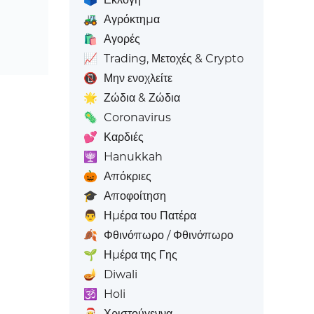
🚜
Αγρόκτημα
🛍️
Αγορές
📈
Trading, Μετοχές & Crypto
📵
Μην ενοχλείτε
🌟
Ζώδια & Ζώδια
🦠
Coronavirus
💕
Καρδιές
🕎
Hanukkah
🎃
Απόκριες
🎓
Αποφοίτηση
👨
Ημέρα του Πατέρα
🍂
Φθινόπωρο / Φθινόπωρο
🌱
Ημέρα της Γης
🪔
Diwali
🕉️
Holi
🎅
Χριστούγεννα