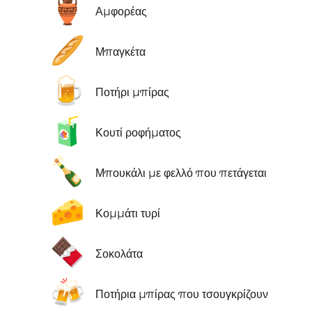
🏺
Αμφορέας
🥖
Μπαγκέτα
🍺
Ποτήρι μπίρας
🧃
Κουτί ροφήματος
🍾
Μπουκάλι με φελλό που πετάγεται
🧀
Κομμάτι τυρί
🍫
Σοκολάτα
🍻
Ποτήρια μπίρας που τσουγκρίζουν