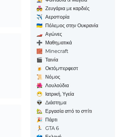
💑
Ζευγάρια με καρδιές
✈️
Αεροπορία
🇺🇦
Πόλεμος στην Ουκρανία
🏎️
Αγώνες
➕
Μαθηματικά
🧱
Minecraft
🎬
Ταινία
🍺
Οκτόμπερφεστ
📜
Νόμος
🌺
Λουλούδια
😷
Ιατρική, Υγεία
👽
Διάστημα
🏡
Εργασία από το σπίτι
🎉
Πάρτι
🏃
GTA 6
🗳️
Εκλογή