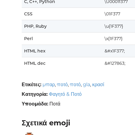
C, C++, Python
\U0001f377
CSS
\01F377
PHP, Ruby
\u{1F377}
Perl
\x{1F377}
HTML hex
&#x1F377;
HTML dec
&#127863;
Ετικέτες:
μπαρ
,
ποτό
,
ποτό
,
gla
,
κρασί
Κατηγορία:
Φαγητό & Ποτό
Υποομάδα:
Ποτά
Σχετικά emoji