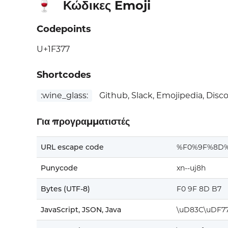
Κώδικες Emoji
🍷
Codepoints
U+1F377
Shortcodes
:wine_glass:
Github, Slack, Emojipedia, Disc
Για προγραμματιστές
URL escape code
%F0%9F%8D
Punycode
xn--uj8h
Bytes (UTF-8)
F0 9F 8D B7
JavaScript, JSON, Java
\uD83C\uDF7