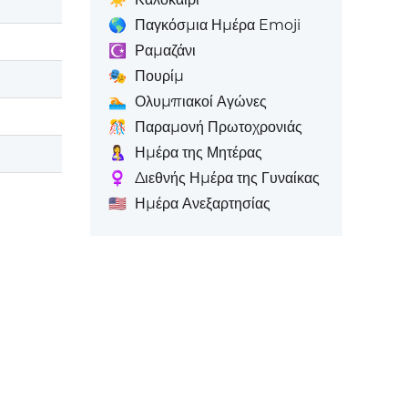
🌎
Παγκόσμια Ημέρα Emoji
☪️
Ραμαζάνι
🎭
Πουρίμ
🏊
Ολυμπιακοί Αγώνες
🎊
Παραμονή Πρωτοχρονιάς
🤱
Ημέρα της Μητέρας
♀️
Διεθνής Ημέρα της Γυναίκας
🇺🇸
Ημέρα Ανεξαρτησίας