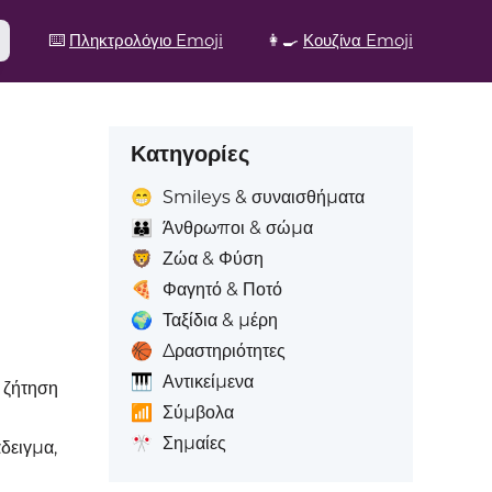
⌨️
Πληκτρολόγιο Emoji
👩‍🍳
Κουζίνα Emoji
Κατηγορίες
😁
Smileys & συναισθήματα
👪
Άνθρωποι & σώμα
🦁
Ζώα & Φύση
🍕
Φαγητό & Ποτό
🌍
Ταξίδια & μέρη
🏀
Δραστηριότητες
🎹
Αντικείμενα
ε ζήτηση
📶
Σύμβολα
🎌
Σημαίες
άδειγμα,