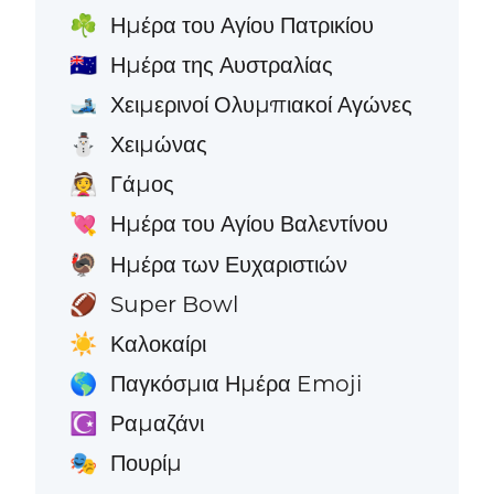
Ημέρα του Αγίου Πατρικίου
☘️
Ημέρα της Αυστραλίας
🇦🇺
Χειμερινοί Ολυμπιακοί Αγώνες
🎿
Χειμώνας
⛄
Γάμος
👰
Ημέρα του Αγίου Βαλεντίνου
💘
Ημέρα των Ευχαριστιών
🦃
Super Bowl
🏈
Καλοκαίρι
☀️
Παγκόσμια Ημέρα Emoji
🌎
Ραμαζάνι
☪️
Πουρίμ
🎭