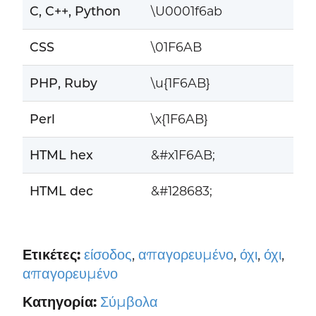
C, C++, Python
\U0001f6ab
CSS
\01F6AB
PHP, Ruby
\u{1F6AB}
Perl
\x{1F6AB}
HTML hex
&#x1F6AB;
HTML dec
&#128683;
Ετικέτες:
είσοδος
,
απαγορευμένο
,
όχι
,
όχι
,
απαγορευμένο
Κατηγορία:
Σύμβολα