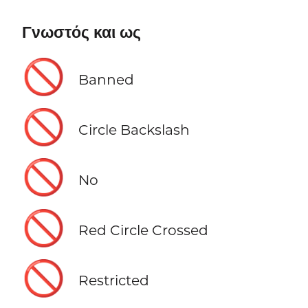
Γνωστός και ως
🚫
Banned
🚫
Circle Backslash
🚫
No
🚫
Red Circle Crossed
🚫
Restricted