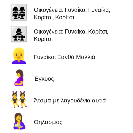
👩‍👩‍👧‍👧
Οικογένεια: Γυναίκα, Γυναίκα,
Κορίτσι, Κορίτσι
👩‍👧‍👧
Οικογένεια: Γυναίκα, Κορίτσι,
Κορίτσι
👱‍♀️
Γυναίκα: Ξανθά Μαλλιά
🤰
Έγκυος
👯
Άτομα με λαγουδένια αυτιά
🤱
Θηλασμός