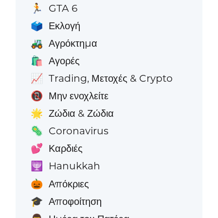
GTA 6
🏃
Εκλογή
🗳️
Αγρόκτημα
🚜
Αγορές
🛍️
Trading, Μετοχές & Crypto
📈
Μην ενοχλείτε
📵
Ζώδια & Ζώδια
🌟
Coronavirus
🦠
Καρδιές
💕
Hanukkah
🕎
Απόκριες
🎃
Αποφοίτηση
🎓