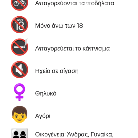
🚳
Απαγορεύονται τα ποδήλατα
🔞
Μόνο άνω των 18
🚭
Απαγορεύεται το κάπνισμα
🔇
Ηχείο σε σίγαση
♀️
Θηλυκό
👦
Αγόρι
👨‍👩‍👧
Οικογένεια: Άνδρας, Γυναίκα,