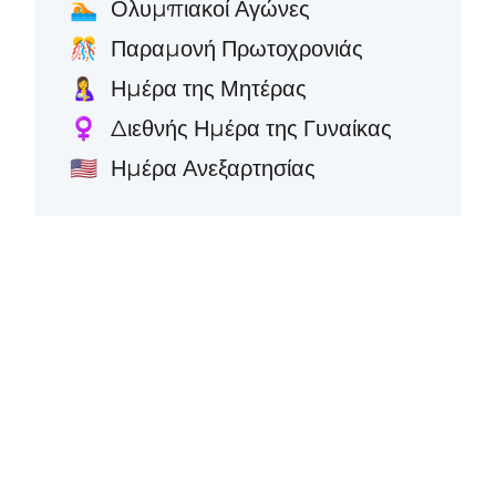
Ολυμπιακοί Αγώνες
🏊
Παραμονή Πρωτοχρονιάς
🎊
Ημέρα της Μητέρας
🤱
Διεθνής Ημέρα της Γυναίκας
♀️
Ημέρα Ανεξαρτησίας
🇺🇸