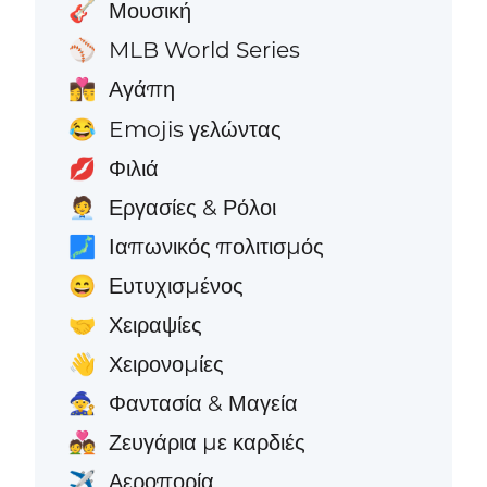
Μουσική
🎸
MLB World Series
⚾
Αγάπη
👩‍❤️‍💋‍👨
Emojis γελώντας
😂
Φιλιά
💋
Εργασίες & Ρόλοι
🧑‍💼
Ιαπωνικός πολιτισμός
🗾
Ευτυχισμένος
😄
Χειραψίες
🤝
Χειρονομίες
👋
Φαντασία & Μαγεία
🧙
Ζευγάρια με καρδιές
💑
Αεροπορία
✈️