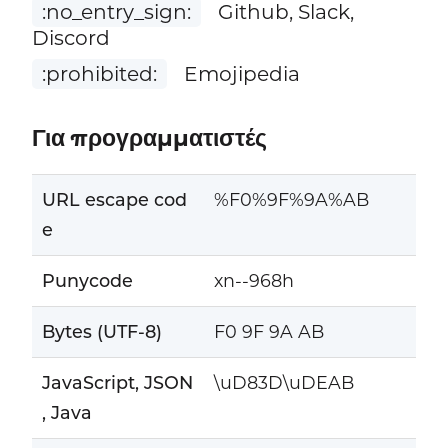
:no_entry_sign:
Github, Slack,
Discord
:prohibited:
Emojipedia
Για προγραμματιστές
URL escape cod
%F0%9F%9A%AB
e
Punycode
xn--968h
Bytes (UTF-8)
F0 9F 9A AB
JavaScript, JSON
\uD83D\uDEAB
, Java