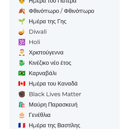
Ημέρα του Πατέρα
👨
Φθινόπωρο / Φθινόπωρο
🍂
Ημέρα της Γης
🌱
Diwali
🪔
Holi
🕉️
Χριστούγεννα
🎅
Κινέζικο νέο έτος
🐉
Καρναβάλι
🇧🇷
Ημέρα του Καναδά
🇨🇦
Black Lives Matter
✊🏿
Μαύρη Παρασκευή
🛍️
Γενέθλια
🎂
Ημέρα της Βαστίλης
🇫🇷