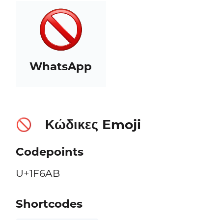
WhatsApp
Κώδικες Emoji
🚫
Codepoints
U+1F6AB
Shortcodes