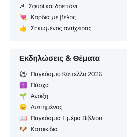
Σφυρί και δρεπάνι
☭
Καρδιά με βέλος
💘
Σηκωμένος αντίχειρας
👍
Εκδηλώσεις & Θέματα
Παγκόσμιο Κύπελλο 2026
⚽
Πάσχα
✝️
Άνοιξη
🌱
Λυπημένος
😞
Παγκόσμια Ημέρα Βιβλίου
📖
Κατοικίδια
🐶