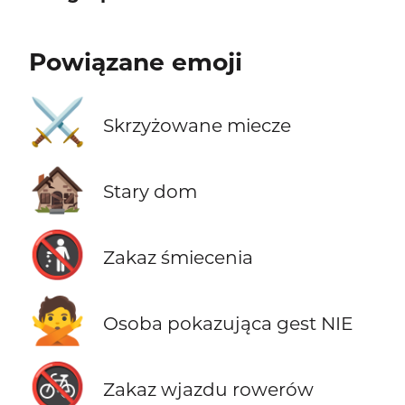
Powiązane emoji
⚔️
Skrzyżowane miecze
🏚️
Stary dom
🚯
Zakaz śmiecenia
🙅
Osoba pokazująca gest NIE
🚳
Zakaz wjazdu rowerów