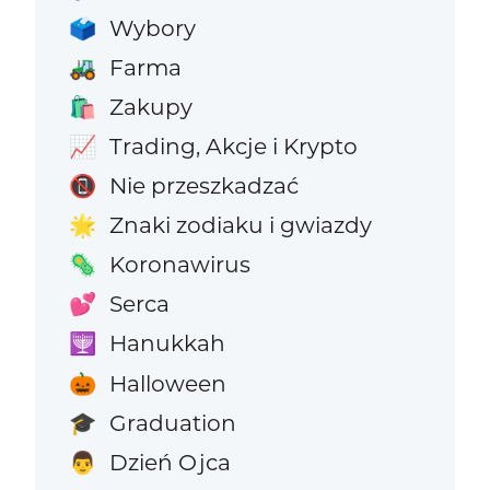
Wybory
🗳️
Farma
🚜
Zakupy
🛍️
Trading, Akcje i Krypto
📈
Nie przeszkadzać
📵
Znaki zodiaku i gwiazdy
🌟
Koronawirus
🦠
Serca
💕
Hanukkah
🕎
Halloween
🎃
Graduation
🎓
Dzień Ojca
👨