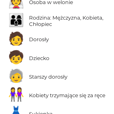
👰
Osoba w welonie
👨‍👩‍👦
Rodzina: Mężczyzna, Kobieta,
Chłopiec
🧑
Dorosły
🧒
Dziecko
🧓
Starszy dorosły
👭
Kobiety trzymające się za ręce
👗
Sukienka