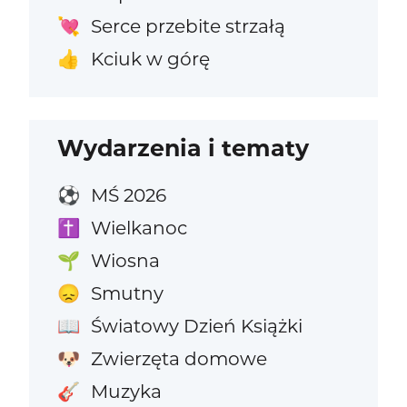
Serce przebite strzałą
💘
Kciuk w górę
👍
Wydarzenia i tematy
MŚ 2026
⚽
Wielkanoc
✝️
Wiosna
🌱
Smutny
😞
Światowy Dzień Książki
📖
Zwierzęta domowe
🐶
Muzyka
🎸