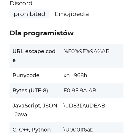
Discord
:prohibited:
Emojipedia
Dla programistów
URL escape cod
%F0%9F%9A%AB
e
Punycode
xn--968h
Bytes (UTF-8)
F0 9F 9A AB
JavaScript, JSON
\uD83D\uDEAB
, Java
C, C++, Python
\U0001f6ab