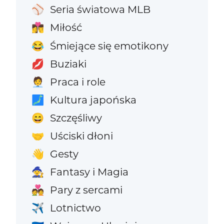
Seria światowa MLB
⚾
Miłość
👩‍❤️‍💋‍👨
Śmiejące się emotikony
😂
Buziaki
💋
Praca i role
🧑‍💼
Kultura japońska
🗾
Szczęśliwy
😄
Uściski dłoni
🤝
Gesty
👋
Fantasy i Magia
🧙
Pary z sercami
💑
Lotnictwo
✈️