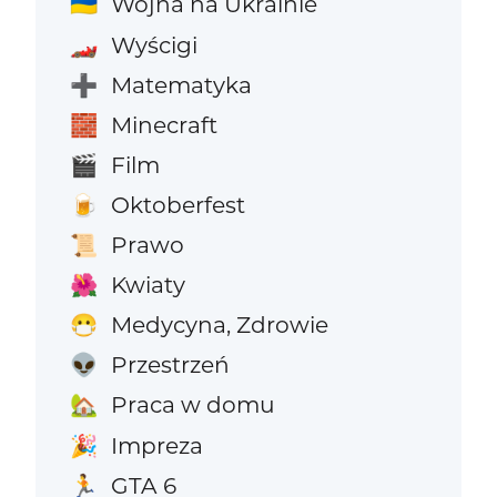
Wojna na Ukrainie
🇺🇦
Wyścigi
🏎️
Matematyka
➕
Minecraft
🧱
Film
🎬
Oktoberfest
🍺
Prawo
📜
Kwiaty
🌺
Medycyna, Zdrowie
😷
Przestrzeń
👽
Praca w domu
🏡
Impreza
🎉
GTA 6
🏃