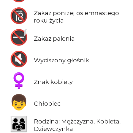
🔞
Zakaz poniżej osiemnastego
roku życia
🚭
Zakaz palenia
🔇
Wyciszony głośnik
♀️
Znak kobiety
👦
Chłopiec
👨‍👩‍👧
Rodzina: Mężczyzna, Kobieta,
Dziewczynka