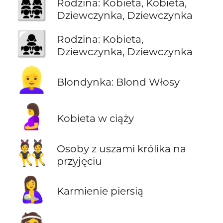
👩‍👩‍👧‍👧
Rodzina: Kobieta, Kobieta,
Dziewczynka, Dziewczynka
👩‍👧‍👧
Rodzina: Kobieta,
Dziewczynka, Dziewczynka
👱‍♀️
Blondynka: Blond Włosy
🤰
Kobieta w ciąży
👯
Osoby z uszami królika na
przyjęciu
🤱
Karmienie piersią