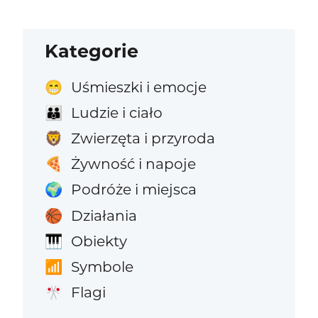
Kategorie
Uśmieszki i emocje
😁
Ludzie i ciało
👪
Zwierzęta i przyroda
🦁
Żywność i napoje
🍕
Podróże i miejsca
🌍
Działania
🏀
Obiekty
🎹
Symbole
📶
Flagi
🎌