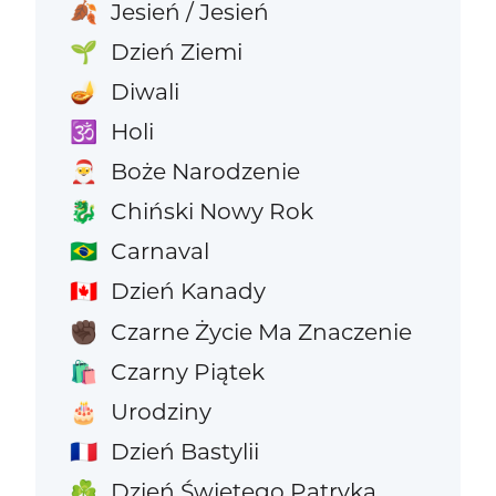
Jesień / Jesień
🍂
Dzień Ziemi
🌱
Diwali
🪔
Holi
🕉️
Boże Narodzenie
🎅
Chiński Nowy Rok
🐉
Carnaval
🇧🇷
Dzień Kanady
🇨🇦
Czarne Życie Ma Znaczenie
✊🏿
Czarny Piątek
🛍️
Urodziny
🎂
Dzień Bastylii
🇫🇷
Dzień Świętego Patryka
☘️