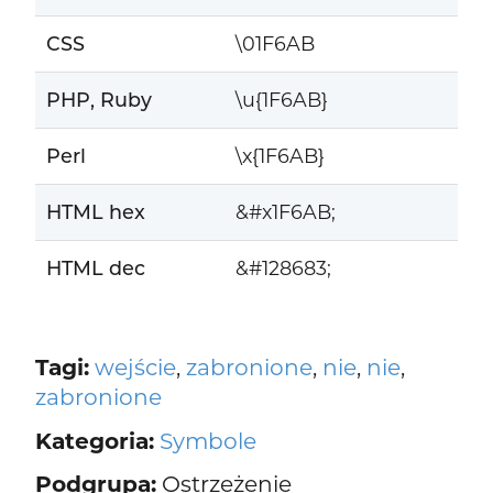
CSS
\01F6AB
PHP, Ruby
\u{1F6AB}
Perl
\x{1F6AB}
HTML hex
&#x1F6AB;
HTML dec
&#128683;
Tagi:
wejście
,
zabronione
,
nie
,
nie
,
zabronione
Kategoria:
Symbole
Podgrupa:
Ostrzeżenie