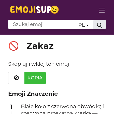
PL
Zakaz
🚫
Skopiuj i wklej ten emoji:
🚫
KOPIA
Emoji Znaczenie
1
Białe koło z czerwoną obwódką i
czerwoną przekątną kreską —