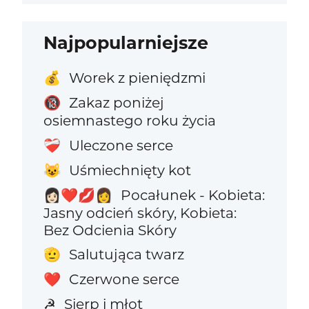
Najpopularniejsze
Worek z pieniędzmi
💰
Zakaz poniżej
🔞
osiemnastego roku życia
Uleczone serce
❤️‍🩹
Uśmiechnięty kot
😺
Pocałunek - Kobieta:
👩🏻‍❤️‍💋‍👩
Jasny odcień skóry, Kobieta:
Bez Odcienia Skóry
Salutująca twarz
🫡
Czerwone serce
❤️
Sierp i młot
☭