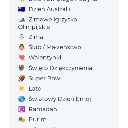
Dzień Australii
🇦🇺
Zimowe Igrzyska
🎿
Olimpijskie
Zima
⛄
Ślub / Małżeństwo
👰
Walentynki
💘
Święto Dziękczynienia
🦃
Super Bowl
🏈
Lato
☀️
Światowy Dzień Emoji
🌎
Ramadan
☪️
Purim
🎭