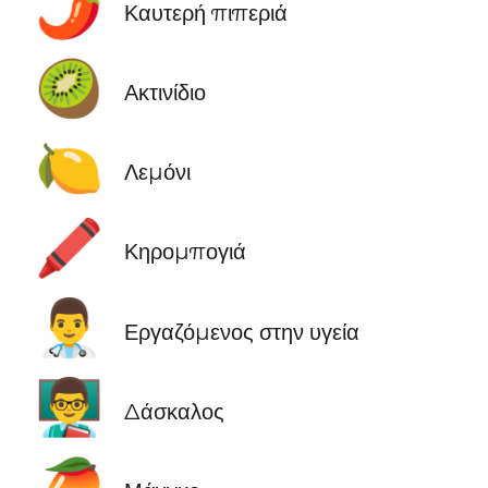
🌶️
Καυτερή πιπεριά
🥝
Ακτινίδιο
🍋
Λεμόνι
🖍️
Κηρομπογιά
👨‍⚕️
Εργαζόμενος στην υγεία
👨‍🏫
Δάσκαλος
🥭