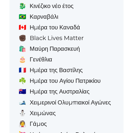
Κινέζικο νέο έτος
🐉
Καρναβάλι
🇧🇷
Ημέρα του Καναδά
🇨🇦
Black Lives Matter
✊🏿
Μαύρη Παρασκευή
🛍️
Γενέθλια
🎂
Ημέρα της Βαστίλης
🇫🇷
Ημέρα του Αγίου Πατρικίου
☘️
Ημέρα της Αυστραλίας
🇦🇺
Χειμερινοί Ολυμπιακοί Αγώνες
🎿
Χειμώνας
⛄
Γάμος
👰