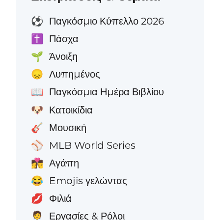
Παγκόσμιο Κύπελλο 2026
⚽
Πάσχα
✝️
Άνοιξη
🌱
Λυπημένος
😞
Παγκόσμια Ημέρα Βιβλίου
📖
Κατοικίδια
🐶
Μουσική
🎸
MLB World Series
⚾
Αγάπη
👩‍❤️‍💋‍👨
Emojis γελώντας
😂
Φιλιά
💋
Εργασίες & Ρόλοι
🧑‍💼