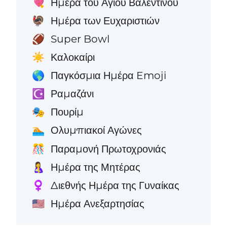
Ημέρα του Αγίου Βαλεντίνου
💘
Ημέρα των Ευχαριστιών
🦃
Super Bowl
🏈
Καλοκαίρι
☀️
Παγκόσμια Ημέρα Emoji
🌎
Ραμαζάνι
☪️
Πουρίμ
🎭
Ολυμπιακοί Αγώνες
🏊
Παραμονή Πρωτοχρονιάς
🎊
Ημέρα της Μητέρας
🤱
Διεθνής Ημέρα της Γυναίκας
♀️
Ημέρα Ανεξαρτησίας
🇺🇸