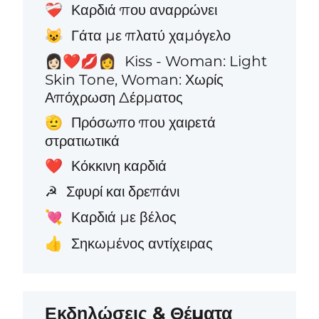
Καρδιά που αναρρώνει
❤️‍🩹
Γάτα με πλατύ χαμόγελο
😺
Kiss - Woman: Light
👩🏻‍❤️‍💋‍👩
Skin Tone, Woman: Χωρίς
Απόχρωση Δέρματος
Πρόσωπο που χαιρετά
🫡
στρατιωτικά
Κόκκινη καρδιά
❤️
Σφυρί και δρεπάνι
☭
Καρδιά με βέλος
💘
Σηκωμένος αντίχειρας
👍
Εκδηλώσεις & Θέματα