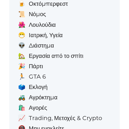
Οκτόμπερφεστ
🍺
Νόμος
📜
Λουλούδια
🌺
Ιατρική, Υγεία
😷
Διάστημα
👽
Εργασία από το σπίτι
🏡
Πάρτι
🎉
GTA 6
🏃
Εκλογή
🗳️
Αγρόκτημα
🚜
Αγορές
🛍️
Trading, Μετοχές & Crypto
📈
Μην ενοχλείτε
📵