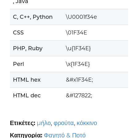
, Java
C, C++, Python
\U0001f34e
CSS
\01F34E
PHP, Ruby
\u{1F34E}
Perl
\x{1F34E}
HTML hex
&#x1F34E;
HTML dec
&#127822;
Ετικέτες:
μήλο
,
φρούτα
,
κόκκινο
Κατηγορία:
Φαγητό & Ποτό