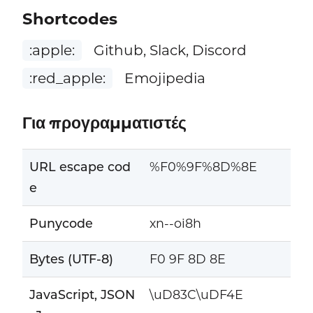
Shortcodes
:apple:
Github, Slack, Discord
:red_apple:
Emojipedia
Για προγραμματιστές
URL escape cod
%F0%9F%8D%8E
e
Punycode
xn--oi8h
Bytes (UTF-8)
F0 9F 8D 8E
JavaScript, JSON
\uD83C\uDF4E