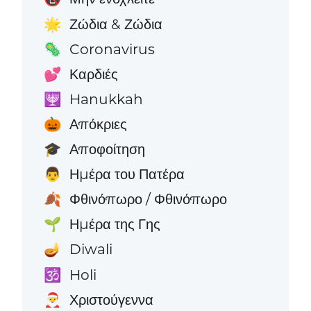
Ζώδια & Ζώδια
🌟
Coronavirus
🦠
Καρδιές
💕
Hanukkah
🕎
Απόκριες
🎃
Αποφοίτηση
🎓
Ημέρα του Πατέρα
👨
Φθινόπωρο / Φθινόπωρο
🍂
Ημέρα της Γης
🌱
Diwali
🪔
Holi
🕉️
Χριστούγεννα
🎅