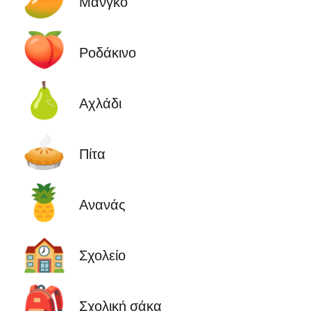
Μάνγκο
🍑
Ροδάκινο
🍐
Αχλάδι
🥧
Πίτα
🍍
Ανανάς
🏫
Σχολείο
🎒
Σχολική σάκα