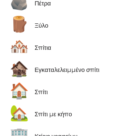
🪨
Πέτρα
🪵
Ξύλο
🏘️
Σπίτια
🏚️
Εγκαταλελειμμένο σπίτι
🏠
Σπίτι
🏡
Σπίτι με κήπο
🏢