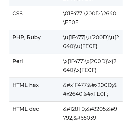
CSS
\01F477 \200D \2640
\FE0F
PHP, Ruby
\u{1F477}\u{200D}\u{2
640}\u{FE0F}
Perl
\x{1F477}\x{200D}\x{2
640}\x{FE0F}
HTML hex
&#x1F477;&#x200D;&
#x2640;&#xFE0F;
HTML dec
&#128119;&#8205;&#9
792;&#65039;