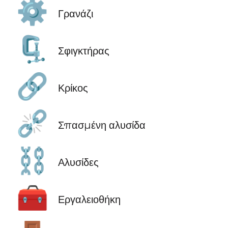
⚙️
Γρανάζι
🗜️
Σφιγκτήρας
🔗
Κρίκος
⛓️‍💥
Σπασμένη αλυσίδα
⛓️
Αλυσίδες
🧰
Εργαλειοθήκη