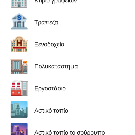
Κτίριο γραφείων
🏦
Τράπεζα
🏨
Ξενοδοχείο
🏬
Πολυκατάστημα
🏭
Εργοστάσιο
🏙️
Αστικό τοπίο
🌆
Αστικό τοπίο το σούρουπο