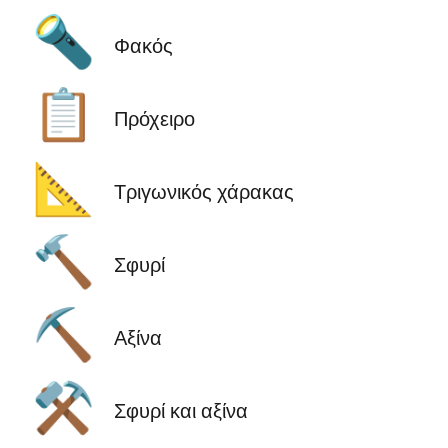
🔦
Φακός
📋
Πρόχειρο
📐
Τριγωνικός χάρακας
🔨
Σφυρί
⛏️
Αξίνα
⚒️
Σφυρί και αξίνα