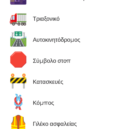
🚛
Τριαξονικό
🛣️
Αυτοκινητόδρομος
🛑
Σύμβολο στοπ
🚧
Κατασκευές
🪢
Κόμπος
🦺
Γιλέκο ασφαλείας