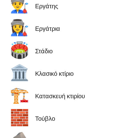
👨‍🏭
Εργάτης
👩‍🏭
Εργάτρια
🏟️
Στάδιο
🏛️
Κλασικό κτίριο
🏗️
Κατασκευή κτιρίου
🧱
Τούβλο