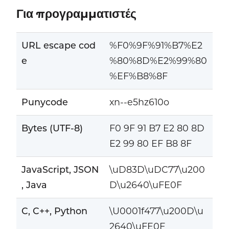
Για προγραμματιστές
URL escape cod
%F0%9F%91%B7%E2
e
%80%8D%E2%99%80
%EF%B8%8F
Punycode
xn--e5hz610o
Bytes (UTF-8)
F0 9F 91 B7 E2 80 8D
E2 99 80 EF B8 8F
JavaScript, JSON
\uD83D\uDC77\u200
, Java
D\u2640\uFE0F
C, C++, Python
\U0001f477\u200D\u
2640\uFE0F