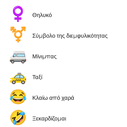
♀️
Θηλυκό
⚧️
Σύμβολο της διεμφυλικότητας
🚐
Μίνιμπας
🚕
Ταξί
😂
Κλαίω από χαρά
🤣
Ξεκαρδίζομαι