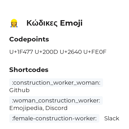
Κώδικες Emoji
👷‍♀️
Codepoints
U+1F477 U+200D U+2640 U+FE0F
Shortcodes
:construction_worker_woman:
Github
:woman_construction_worker:
Emojipedia, Discord
:female-construction-worker:
Slack