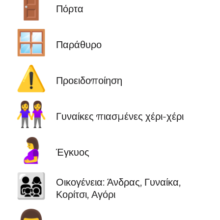
🚪
Πόρτα
🪟
Παράθυρο
⚠️
Προειδοποίηση
👭
Γυναίκες πιασμένες χέρι-χέρι
🤰
Έγκυος
👨‍👩‍👧‍👦
Οικογένεια: Άνδρας, Γυναίκα,
Κορίτσι, Αγόρι