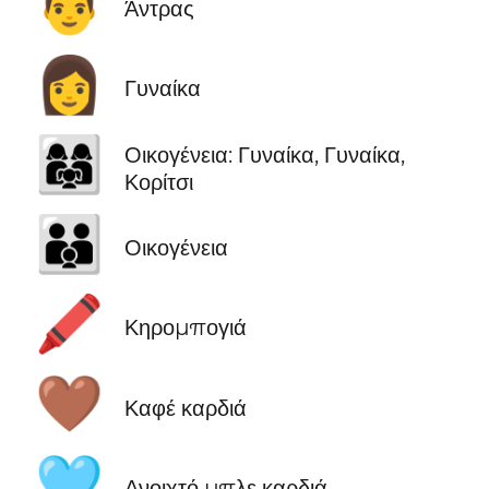
👨
Άντρας
👩
Γυναίκα
👩‍👩‍👧
Οικογένεια: Γυναίκα, Γυναίκα,
Κορίτσι
👪
Οικογένεια
🖍️
Κηρομπογιά
🤎
Καφέ καρδιά
🩵
Ανοιχτό μπλε καρδιά