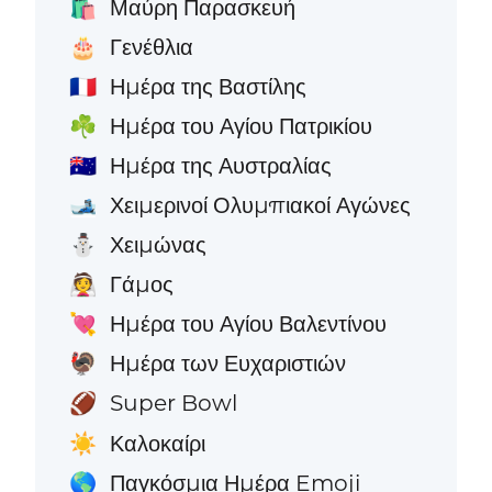
Μαύρη Παρασκευή
🛍️
Γενέθλια
🎂
Ημέρα της Βαστίλης
🇫🇷
Ημέρα του Αγίου Πατρικίου
☘️
Ημέρα της Αυστραλίας
🇦🇺
Χειμερινοί Ολυμπιακοί Αγώνες
🎿
Χειμώνας
⛄
Γάμος
👰
Ημέρα του Αγίου Βαλεντίνου
💘
Ημέρα των Ευχαριστιών
🦃
Super Bowl
🏈
Καλοκαίρι
☀️
Παγκόσμια Ημέρα Emoji
🌎