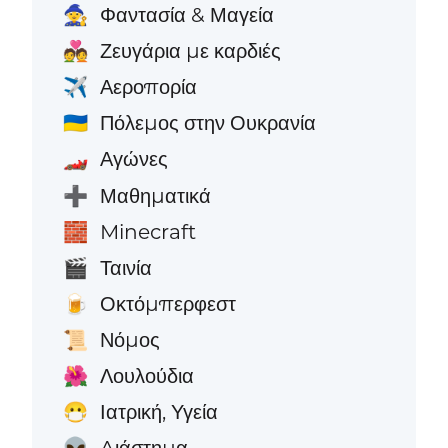
Φαντασία & Μαγεία
🧙
Ζευγάρια με καρδιές
💑
Αεροπορία
✈️
Πόλεμος στην Ουκρανία
🇺🇦
Αγώνες
🏎️
Μαθηματικά
➕
Minecraft
🧱
Ταινία
🎬
Οκτόμπερφεστ
🍺
Νόμος
📜
Λουλούδια
🌺
Ιατρική, Υγεία
😷
Διάστημα