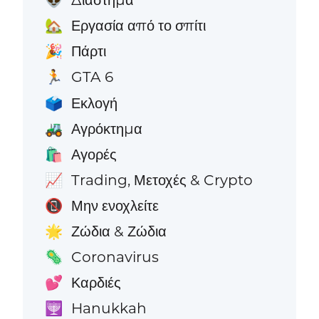
👽
Εργασία από το σπίτι
🏡
Πάρτι
🎉
GTA 6
🏃
Εκλογή
🗳️
Αγρόκτημα
🚜
Αγορές
🛍️
Trading, Μετοχές & Crypto
📈
Μην ενοχλείτε
📵
Ζώδια & Ζώδια
🌟
Coronavirus
🦠
Καρδιές
💕
Hanukkah
🕎