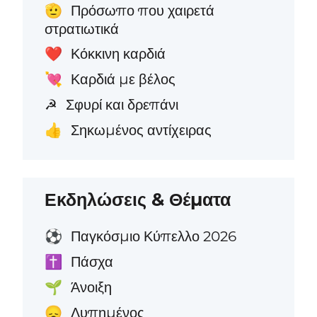
Πρόσωπο που χαιρετά
🫡
στρατιωτικά
Κόκκινη καρδιά
❤️
Καρδιά με βέλος
💘
Σφυρί και δρεπάνι
☭
Σηκωμένος αντίχειρας
👍
Εκδηλώσεις & Θέματα
Παγκόσμιο Κύπελλο 2026
⚽
Πάσχα
✝️
Άνοιξη
🌱
Λυπημένος
😞