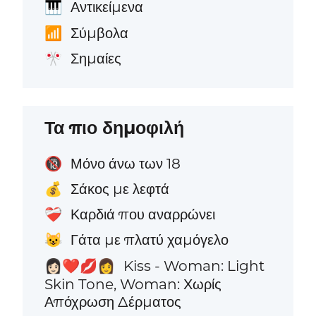
Αντικείμενα
🎹
Σύμβολα
📶
Σημαίες
🎌
Τα πιο δημοφιλή
Μόνο άνω των 18
🔞
Σάκος με λεφτά
💰
Καρδιά που αναρρώνει
❤️‍🩹
Γάτα με πλατύ χαμόγελο
😺
Kiss - Woman: Light
👩🏻‍❤️‍💋‍👩
Skin Tone, Woman: Χωρίς
Απόχρωση Δέρματος