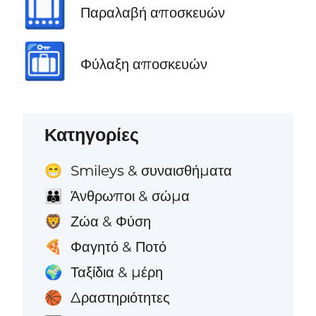
🛄
Παραλαβή αποσκευών
🛅
Φύλαξη αποσκευών
Κατηγορίες
Smileys & συναισθήματα
😁
Άνθρωποι & σώμα
👪
Ζώα & Φύση
🦁
Φαγητό & Ποτό
🍕
Ταξίδια & μέρη
🌍
Δραστηριότητες
🏀