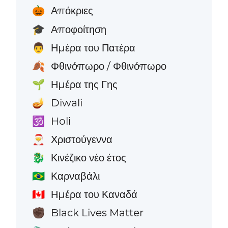
Απόκριες
🎃
Αποφοίτηση
🎓
Ημέρα του Πατέρα
👨
Φθινόπωρο / Φθινόπωρο
🍂
Ημέρα της Γης
🌱
Diwali
🪔
Holi
🕉️
Χριστούγεννα
🎅
Κινέζικο νέο έτος
🐉
Καρναβάλι
🇧🇷
Ημέρα του Καναδά
🇨🇦
Black Lives Matter
✊🏿