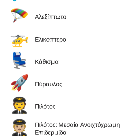
🪂
Αλεξίπτωτο
🚁
Ελικόπτερο
💺
Κάθισμα
🚀
Πύραυλος
🧑‍✈️
Πιλότος
🧑🏼‍✈️
Πιλότος: Μεσαία Ανοιχτόχρωμη
Επιδερμίδα