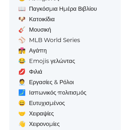
Παγκόσμια Ημέρα Βιβλίου
📖
Κατοικίδια
🐶
Μουσική
🎸
MLB World Series
⚾
Αγάπη
👩‍❤️‍💋‍👨
Emojis γελώντας
😂
Φιλιά
💋
Εργασίες & Ρόλοι
🧑‍💼
Ιαπωνικός πολιτισμός
🗾
Ευτυχισμένος
😄
Χειραψίες
🤝
Χειρονομίες
👋