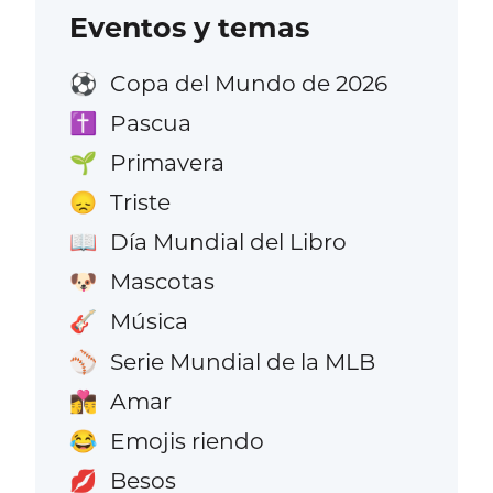
Eventos y temas
Copa del Mundo de 2026
⚽
Pascua
✝️
Primavera
🌱
Triste
😞
Día Mundial del Libro
📖
Mascotas
🐶
Música
🎸
Serie Mundial de la MLB
⚾
Amar
👩‍❤️‍💋‍👨
Emojis riendo
😂
Besos
💋