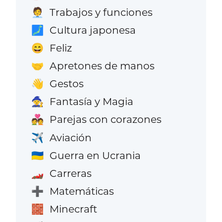
Trabajos y funciones
🧑‍💼
Cultura japonesa
🗾
Feliz
😄
Apretones de manos
🤝
Gestos
👋
Fantasía y Magia
🧙
Parejas con corazones
💑
Aviación
✈️
Guerra en Ucrania
🇺🇦
Carreras
🏎️
Matemáticas
➕
Minecraft
🧱