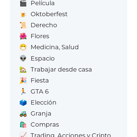
Película
🎬
Oktoberfest
🍺
Derecho
📜
Flores
🌺
Medicina, Salud
😷
Espacio
👽
Trabajar desde casa
🏡
Fiesta
🎉
GTA 6
🏃
Elección
🗳️
Granja
🚜
Compras
🛍️
Trading, Acciones y Cripto
📈