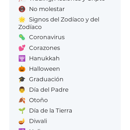
No molestar
📵
Signos del Zodíaco y del
🌟
Zodíaco
Coronavirus
🦠
Corazones
💕
Hanukkah
🕎
Halloween
🎃
Graduación
🎓
Día del Padre
👨
Otoño
🍂
Día de la Tierra
🌱
Diwali
🪔