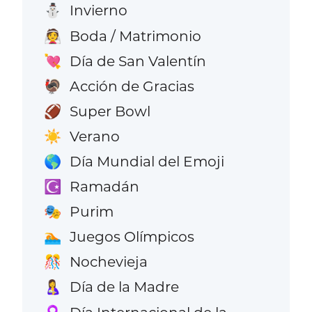
Invierno
⛄
Boda / Matrimonio
👰
Día de San Valentín
💘
Acción de Gracias
🦃
Super Bowl
🏈
Verano
☀️
Día Mundial del Emoji
🌎
Ramadán
☪️
Purim
🎭
Juegos Olímpicos
🏊
Nochevieja
🎊
Día de la Madre
🤱