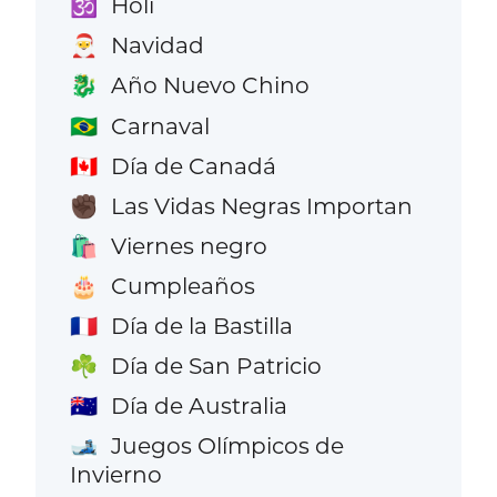
Holi
🕉️
Navidad
🎅
Año Nuevo Chino
🐉
Carnaval
🇧🇷
Día de Canadá
🇨🇦
Las Vidas Negras Importan
✊🏿
Viernes negro
🛍️
Cumpleaños
🎂
Día de la Bastilla
🇫🇷
Día de San Patricio
☘️
Día de Australia
🇦🇺
Juegos Olímpicos de
🎿
Invierno