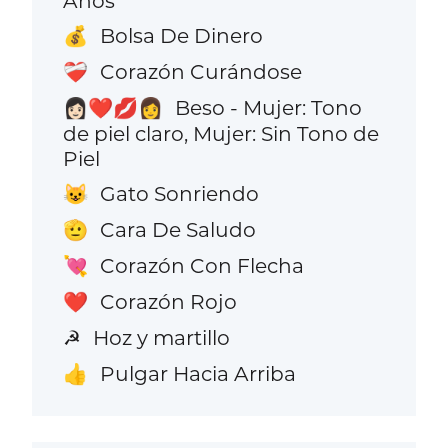
Años
Bolsa De Dinero
💰
Corazón Curándose
❤️‍🩹
Beso - Mujer: Tono
👩🏻‍❤️‍💋‍👩
de piel claro, Mujer: Sin Tono de
Piel
Gato Sonriendo
😺
Cara De Saludo
🫡
Corazón Con Flecha
💘
Corazón Rojo
❤️
Hoz y martillo
☭
Pulgar Hacia Arriba
👍