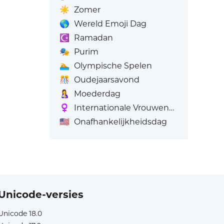
☀️
Zomer
🌎
Wereld Emoji Dag
☪️
Ramadan
🎭
Purim
🏊
Olympische Spelen
🎊
Oudejaarsavond
🤱
Moederdag
♀️
Internationale Vrouwendag's
🇺🇸
Onafhankelijkheidsdag
Unicode-versies
Unicode 18.0