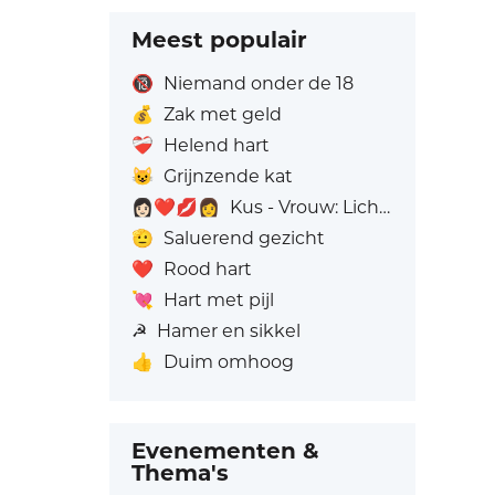
Meest populair
🔞
Niemand onder de 18
💰
Zak met geld
❤️‍🩹
Helend hart
😺
Grijnzende kat
👩🏻‍❤️‍💋‍👩
Kus - Vrouw: Lichte huidskleur, Vrouw: Zonder Huidskleur
🫡
Saluerend gezicht
❤️
Rood hart
💘
Hart met pijl
☭
Hamer en sikkel
👍
Duim omhoog
Evenementen &
Thema's