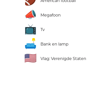
🏈
American football
📣
Megafoon
📺
Tv
🛋️
Bank en lamp
🇺🇸
Vlag: Verenigde Staten