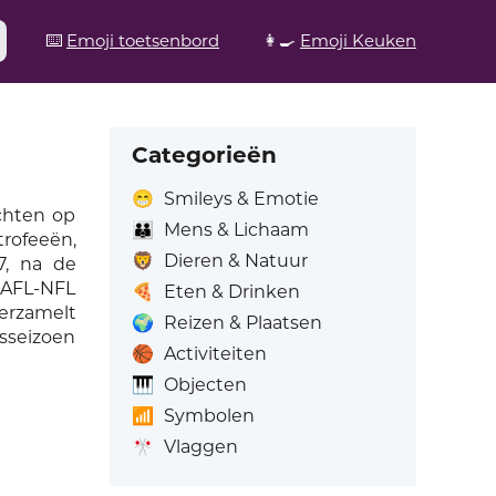
⌨️
Emoji toetsenbord
👩‍🍳
Emoji Keuken
Categorieën
😁
Smileys & Emotie
ichten op
👪
Mens & Lichaam
rofeeën,
🦁
Dieren & Natuur
7, na de
 AFL-NFL
🍕
Eten & Drinken
erzamelt
🌍
Reizen & Plaatsen
psseizoen
🏀
Activiteiten
🎹
Objecten
📶
Symbolen
🎌
Vlaggen