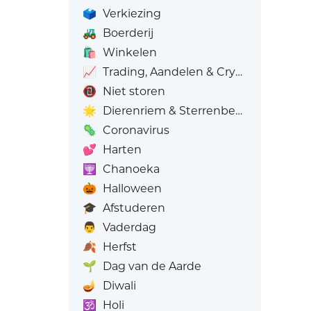
🗳️
Verkiezing
🚜
Boerderij
🛍️
Winkelen
📈
Trading, Aandelen & Crypto
📵
Niet storen
🌟
Dierenriem & Sterrenbeelden
🦠
Coronavirus
💕
Harten
🕎
Chanoeka
🎃
Halloween
🎓
Afstuderen
👨
Vaderdag
🍂
Herfst
🌱
Dag van de Aarde
🪔
Diwali
🕉️
Holi