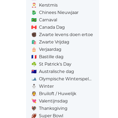
🎅
Kerstmis
🐉
Chinees Nieuwjaar
🇧🇷
Carnaval
🇨🇦
Canada Dag
✊🏿
Zwarte levens doen ertoe
🛍️
Zwarte Vrijdag
🎂
Verjaardag
🇫🇷
Bastille dag
☘️
St Patrick's Day
🇦🇺
Australische dag
🎿
Olympische Winterspelen
⛄
Winter
👰
Bruiloft / Huwelijk
💘
Valentijnsdag
🦃
Thanksgiving
🏈
Super Bowl