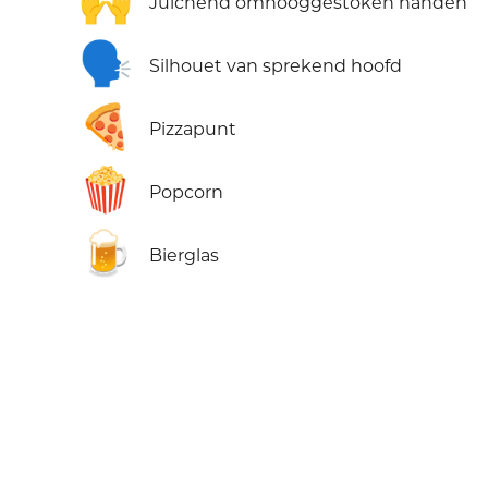
🙌
Juichend omhooggestoken handen
🗣️
Silhouet van sprekend hoofd
🍕
Pizzapunt
🍿
Popcorn
🍺
Bierglas