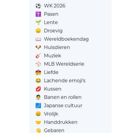
⚽
WK 2026
✝️
Pasen
🌱
Lente
😞
Droevig
📖
Wereldboekendag
🐶
Huisdieren
🎸
Muziek
⚾
MLB Wereldserie
👩‍❤️‍💋‍👨
Liefde
😂
Lachende emoji's
💋
Kussen
🧑‍💼
Banen en rollen
🗾
Japanse cultuur
😄
Vrolijk
🤝
Handdrukken
👋
Gebaren