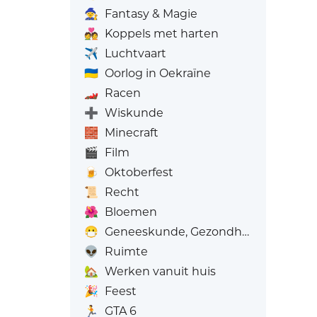
🧙
Fantasy & Magie
💑
Koppels met harten
✈️
Luchtvaart
🇺🇦
Oorlog in Oekraïne
🏎️
Racen
➕
Wiskunde
🧱
Minecraft
🎬
Film
🍺
Oktoberfest
📜
Recht
🌺
Bloemen
😷
Geneeskunde, Gezondheid
👽
Ruimte
🏡
Werken vanuit huis
🎉
Feest
🏃
GTA 6