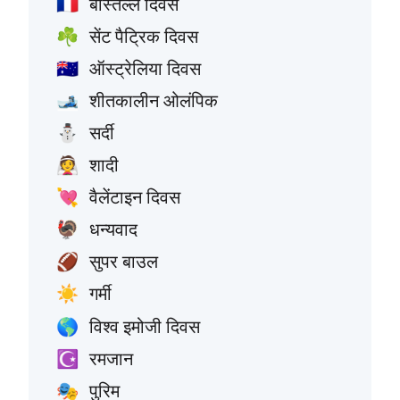
बस्तिल्ले दिवस
🇫🇷
सेंट पैट्रिक दिवस
☘️
ऑस्ट्रेलिया दिवस
🇦🇺
शीतकालीन ओलंपिक
🎿
सर्दी
⛄
शादी
👰
वैलेंटाइन दिवस
💘
धन्यवाद
🦃
सुपर बाउल
🏈
गर्मी
☀️
विश्व इमोजी दिवस
🌎
रमजान
☪️
पुरिम
🎭