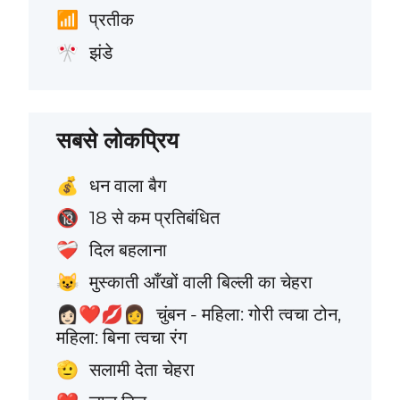
प्रतीक
📶
झंडे
🎌
सबसे लोकप्रिय
धन वाला बैग
💰
18 से कम प्रतिबंधित
🔞
दिल बहलाना
❤️‍🩹
मुस्काती आँखों वाली बिल्ली का चेहरा
😺
चुंबन - महिला: गोरी त्वचा टोन,
👩🏻‍❤️‍💋‍👩
महिला: बिना त्वचा रंग
सलामी देता चेहरा
🫡