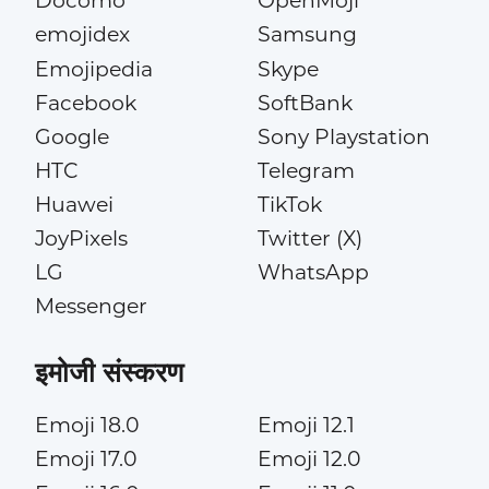
Docomo
OpenMoji
emojidex
Samsung
Emojipedia
Skype
Facebook
SoftBank
Google
Sony Playstation
HTC
Telegram
Huawei
TikTok
JoyPixels
Twitter (X)
LG
WhatsApp
Messenger
इमोजी संस्करण
Emoji 18.0
Emoji 12.1
Emoji 17.0
Emoji 12.0