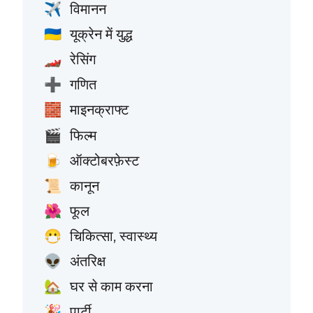
विमानन
✈️
यूक्रेन में युद्ध
🇺🇦
रेसिंग
🏎️
गणित
➕
माइनक्राफ्ट
🧱
फिल्म
🎬
ऑक्टोबरफ़ेस्ट
🍺
कानून
📜
फूल
🌺
चिकित्सा, स्वास्थ्य
😷
अंतरिक्ष
👽
घर से काम करना
🏡
पार्टी
🎉