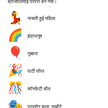
ब्राजीलियाई परंपरा बन गया।
💃
नाचती हुई महिला
🌈
इंद्रधनुष
🎈
गुब्बारा
🎉
पार्टी पॉपर
🎊
कॉनफ़ेटी बॉल
🎭
प्रदर्शन कला, मुखौटे