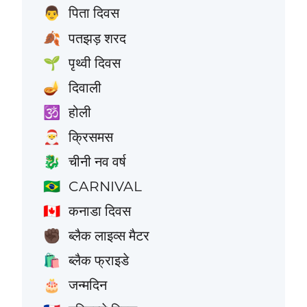
पिता दिवस
👨
पतझड़ शरद
🍂
पृथ्वी दिवस
🌱
दिवाली
🪔
होली
🕉️
क्रिसमस
🎅
चीनी नव वर्ष
🐉
CARNIVAL
🇧🇷
कनाडा दिवस
🇨🇦
ब्लैक लाइव्स मैटर
✊🏿
ब्लैक फ्राइडे
🛍️
जन्मदिन
🎂