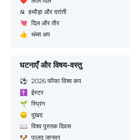
लाल दिल
❤️
हथौड़ा और दरांती
☭
दिल और तीर
💘
थंब्स अप
👍
घटनाएँ और विषय-वस्तु
2026 फीफा विश्व कप
⚽
ईस्टर
✝️
स्प्रिंग
🌱
दुखद
😞
विश्व पुस्तक दिवस
📖
पालतू जानवर
🐶