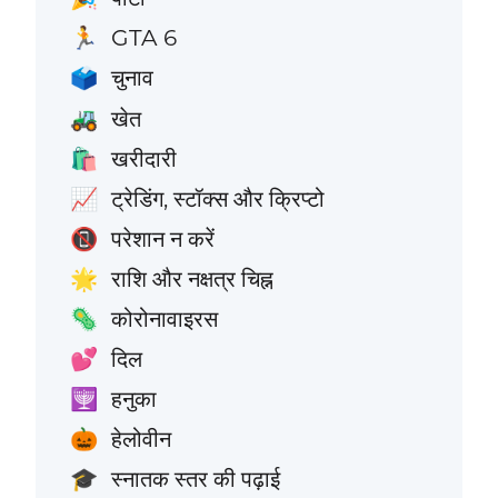
GTA 6
🏃
चुनाव
🗳️
खेत
🚜
खरीदारी
🛍️
ट्रेडिंग, स्टॉक्स और क्रिप्टो
📈
परेशान न करें
📵
राशि और नक्षत्र चिह्न
🌟
कोरोनावाइरस
🦠
दिल
💕
हनुका
🕎
हेलोवीन
🎃
स्नातक स्तर की पढ़ाई
🎓