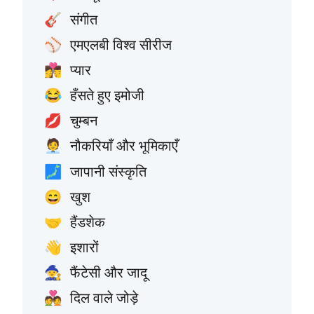
संगीत
🎸
एमएलबी विश्व सीरीज
⚾
प्यार
👩‍❤️‍💋‍👨
हँसते हुए इमोजी
😂
चुम्बन
💋
नौकरियाँ और भूमिकाएँ
🧑‍💼
जापानी संस्कृति
🗾
खुश
😄
हैंडशेक
🤝
इशारों
👋
फैंटेसी और जादू
🧙
दिल वाले जोड़े
💑