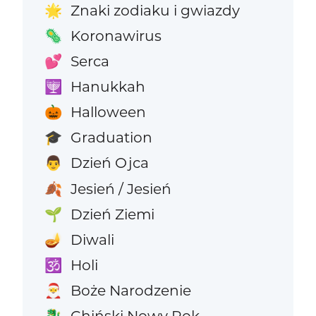
Znaki zodiaku i gwiazdy
🌟
Koronawirus
🦠
Serca
💕
Hanukkah
🕎
Halloween
🎃
Graduation
🎓
Dzień Ojca
👨
Jesień / Jesień
🍂
Dzień Ziemi
🌱
Diwali
🪔
Holi
🕉️
Boże Narodzenie
🎅
Chiński Nowy Rok