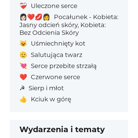
Uleczone serce
❤️‍🩹
Pocałunek - Kobieta:
👩🏻‍❤️‍💋‍👩
Jasny odcień skóry, Kobieta:
Bez Odcienia Skóry
Uśmiechnięty kot
😺
Salutująca twarz
🫡
Serce przebite strzałą
💘
Czerwone serce
❤️
Sierp i młot
☭
Kciuk w górę
👍
Wydarzenia i tematy