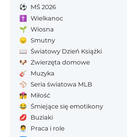
MŚ 2026
⚽
Wielkanoc
✝️
Wiosna
🌱
Smutny
😞
Światowy Dzień Książki
📖
Zwierzęta domowe
🐶
Muzyka
🎸
Seria światowa MLB
⚾
Miłość
👩‍❤️‍💋‍👨
Śmiejące się emotikony
😂
Buziaki
💋
Praca i role
🧑‍💼