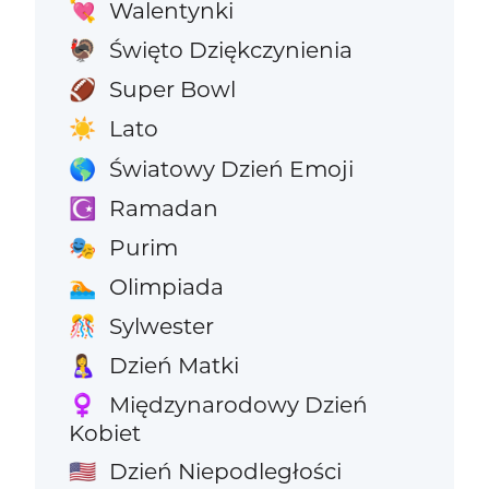
Walentynki
💘
Święto Dziękczynienia
🦃
Super Bowl
🏈
Lato
☀️
Światowy Dzień Emoji
🌎
Ramadan
☪️
Purim
🎭
Olimpiada
🏊
Sylwester
🎊
Dzień Matki
🤱
Międzynarodowy Dzień
♀️
Kobiet
Dzień Niepodległości
🇺🇸