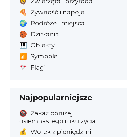
Zwierzęta i przyroda
🦁
Żywność i napoje
🍕
Podróże i miejsca
🌍
Działania
🏀
Obiekty
🎹
Symbole
📶
Flagi
🎌
Najpopularniejsze
Zakaz poniżej
🔞
osiemnastego roku życia
Worek z pieniędzmi
💰