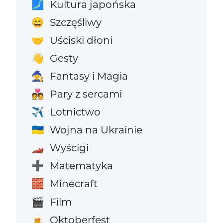
Kultura japońska
🗾
Szczęśliwy
😄
Uściski dłoni
🤝
Gesty
👋
Fantasy i Magia
🧙
Pary z sercami
💑
Lotnictwo
✈️
Wojna na Ukrainie
🇺🇦
Wyścigi
🏎️
Matematyka
➕
Minecraft
🧱
Film
🎬
Oktoberfest
🍺