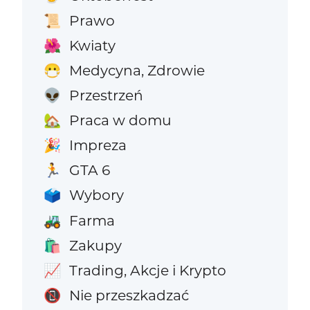
Prawo
📜
Kwiaty
🌺
Medycyna, Zdrowie
😷
Przestrzeń
👽
Praca w domu
🏡
Impreza
🎉
GTA 6
🏃
Wybory
🗳️
Farma
🚜
Zakupy
🛍️
Trading, Akcje i Krypto
📈
Nie przeszkadzać
📵