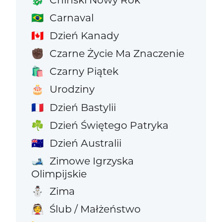
🐉
Carnaval
🇧🇷
Dzień Kanady
🇨🇦
Czarne Życie Ma Znaczenie
✊🏿
Czarny Piątek
🛍️
Urodziny
🎂
Dzień Bastylii
🇫🇷
Dzień Świętego Patryka
☘️
Dzień Australii
🇦🇺
Zimowe Igrzyska
🎿
Olimpijskie
Zima
⛄
Ślub / Małżeństwo
👰