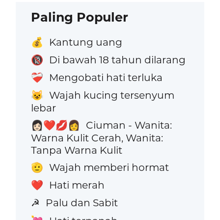
Paling Populer
Kantung uang
💰
Di bawah 18 tahun dilarang
🔞
Mengobati hati terluka
❤️‍🩹
Wajah kucing tersenyum
😺
lebar
Ciuman - Wanita:
👩🏻‍❤️‍💋‍👩
Warna Kulit Cerah, Wanita:
Tanpa Warna Kulit
Wajah memberi hormat
🫡
Hati merah
❤️
Palu dan Sabit
☭