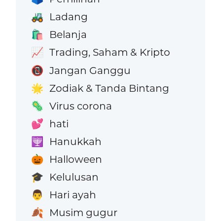
Ladang
🚜
Belanja
🛍️
Trading, Saham & Kripto
📈
Jangan Ganggu
📵
Zodiak & Tanda Bintang
🌟
Virus corona
🦠
hati
💕
Hanukkah
🕎
Halloween
🎃
Kelulusan
🎓
Hari ayah
👨
Musim gugur
🍂