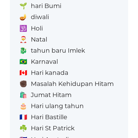
hari Bumi
🌱
diwali
🪔
Holi
🕉️
Natal
🎅
tahun baru Imlek
🐉
Karnaval
🇧🇷
Hari kanada
🇨🇦
Masalah Kehidupan Hitam
✊🏿
Jumat Hitam
🛍️
Hari ulang tahun
🎂
Hari Bastille
🇫🇷
Hari St Patrick
☘️