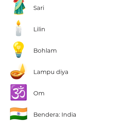
🥻
Sari
🕯️
Lilin
💡
Bohlam
🪔
Lampu diya
🕉️
Om
🇮🇳
Bendera: India