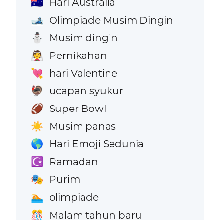
Hari Australia
🇦🇺
Olimpiade Musim Dingin
🎿
Musim dingin
⛄
Pernikahan
👰
hari Valentine
💘
ucapan syukur
🦃
Super Bowl
🏈
Musim panas
☀️
Hari Emoji Sedunia
🌎
Ramadan
☪️
Purim
🎭
olimpiade
🏊
Malam tahun baru
🎊