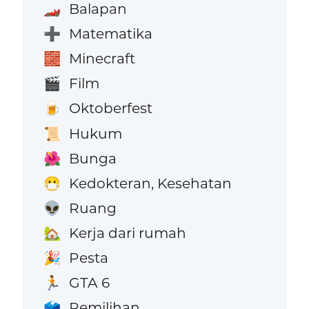
Balapan
🏎️
Matematika
➕
Minecraft
🧱
Film
🎬
Oktoberfest
🍺
Hukum
📜
Bunga
🌺
Kedokteran, Kesehatan
😷
Ruang
👽
Kerja dari rumah
🏡
Pesta
🎉
GTA 6
🏃
Pemilihan
🗳️