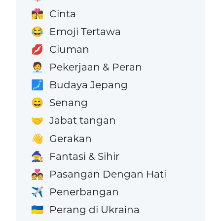
Cinta
👩‍❤️‍💋‍👨
Emoji Tertawa
😂
Ciuman
💋
Pekerjaan & Peran
🧑‍💼
Budaya Jepang
🗾
Senang
😄
Jabat tangan
🤝
Gerakan
👋
Fantasi & Sihir
🧙
Pasangan Dengan Hati
💑
Penerbangan
✈️
Perang di Ukraina
🇺🇦