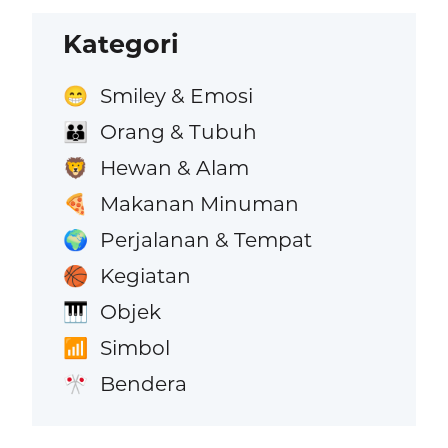
Kategori
Smiley & Emosi
😁
Orang & Tubuh
👪
Hewan & Alam
🦁
Makanan Minuman
🍕
Perjalanan & Tempat
🌍
Kegiatan
🏀
Objek
🎹
Simbol
📶
Bendera
🎌