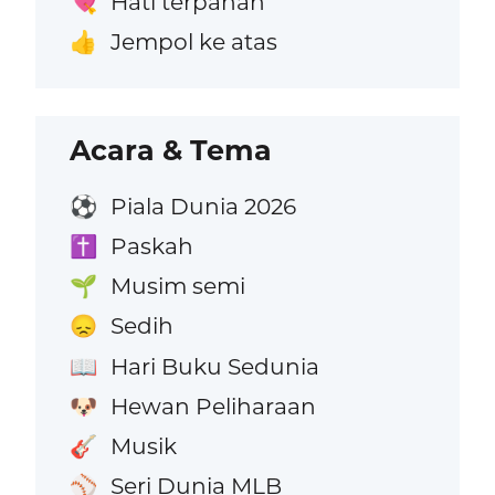
Hati terpanah
💘
Jempol ke atas
👍
Acara & Tema
Piala Dunia 2026
⚽
Paskah
✝️
Musim semi
🌱
Sedih
😞
Hari Buku Sedunia
📖
Hewan Peliharaan
🐶
Musik
🎸
Seri Dunia MLB
⚾