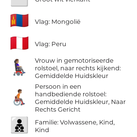
🇲🇳
Vlag: Mongolië
🇵🇪
Vlag: Peru
Vrouw in gemotoriseerde
👩🏽‍🦼‍➡️
rolstoel, naar rechts kijkend:
Gemiddelde Huidskleur
Persoon in een
🧑🏽‍🦽‍➡️
handbediende rolstoel:
Gemiddelde Huidskleur, Naar
Rechts Gericht
🧑‍🧒‍🧒
Familie: Volwassene, Kind,
Kind