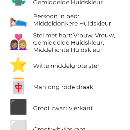
Gemiddelde Huidskleur
🛌🏾
Persoon in bed:
Middeldonkere Huidskleur
Stel met hart: Vrouw, Vrouw,
👩🏽‍❤️‍👩🏼
Gemiddelde Huidskleur,
Middellichte Huidskleur
⭐
Witte middelgrote ster
🀄
Mahjong rode draak
⬛
Groot zwart vierkant
⬜
Groot wit vierkant