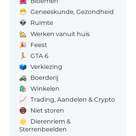
Bloemen
🌺
Geneeskunde, Gezondheid
😷
Ruimte
👽
Werken vanuit huis
🏡
Feest
🎉
GTA 6
🏃
Verkiezing
🗳️
Boerderij
🚜
Winkelen
🛍️
Trading, Aandelen & Crypto
📈
Niet storen
📵
Dierenriem &
🌟
Sterrenbeelden