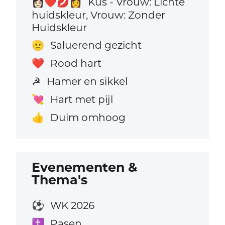
Kus - Vrouw: Lichte
👩🏻‍❤️‍💋‍👩
huidskleur, Vrouw: Zonder
Huidskleur
Saluerend gezicht
🫡
Rood hart
❤️
Hamer en sikkel
☭
Hart met pijl
💘
Duim omhoog
👍
Evenementen &
Thema's
WK 2026
⚽
Pasen
✝️