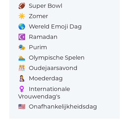
Super Bowl
🏈
Zomer
☀️
Wereld Emoji Dag
🌎
Ramadan
☪️
Purim
🎭
Olympische Spelen
🏊
Oudejaarsavond
🎊
Moederdag
🤱
Internationale
♀️
Vrouwendag's
Onafhankelijkheidsdag
🇺🇸