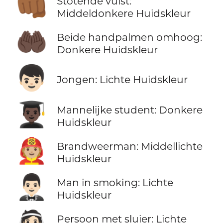
👊🏾
Stotende vuist:
Middeldonkere Huidskleur
🤲🏿
Beide handpalmen omhoog:
Donkere Huidskleur
👦🏻
Jongen: Lichte Huidskleur
👨🏿‍🎓
Mannelijke student: Donkere
Huidskleur
🧑🏼‍🚒
Brandweerman: Middellichte
Huidskleur
🤵🏻‍♂️
Man in smoking: Lichte
Huidskleur
Persoon met sluier: Lichte