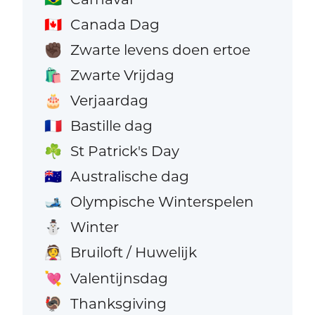
Canada Dag
🇨🇦
Zwarte levens doen ertoe
✊🏿
Zwarte Vrijdag
🛍️
Verjaardag
🎂
Bastille dag
🇫🇷
St Patrick's Day
☘️
Australische dag
🇦🇺
Olympische Winterspelen
🎿
Winter
⛄
Bruiloft / Huwelijk
👰
Valentijnsdag
💘
Thanksgiving
🦃