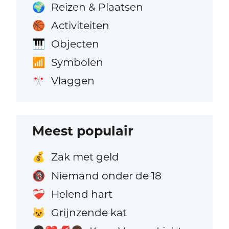
Reizen & Plaatsen
🌍
Activiteiten
🏀
Objecten
🎹
Symbolen
📶
Vlaggen
🎌
Meest populair
Zak met geld
💰
Niemand onder de 18
🔞
Helend hart
❤️‍🩹
Grijnzende kat
😺