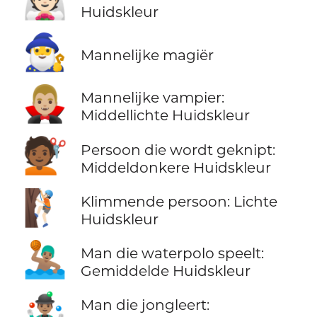
👰🏻
Huidskleur
🧙‍♂️
Mannelijke magiër
🧛🏼‍♂️
Mannelijke vampier:
Middellichte Huidskleur
💇🏾
Persoon die wordt geknipt:
Middeldonkere Huidskleur
🧗🏻
Klimmende persoon: Lichte
Huidskleur
🤽🏽‍♂️
Man die waterpolo speelt:
Gemiddelde Huidskleur
🤹🏽‍♂️
Man die jongleert: