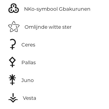
߷
NKo-symbool Gbakurunen
⚝
Omlijnde witte ster
⚳
Ceres
⚴
Pallas
⚵
Juno
⚶
Vesta