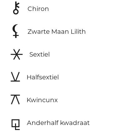
⚷
Chiron
⚸
Zwarte Maan Lilith
⚹
Sextiel
⚺
Halfsextiel
⚻
Kwincunx
⚼
Anderhalf kwadraat