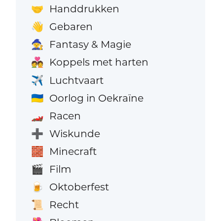
Handdrukken
🤝
Gebaren
👋
Fantasy & Magie
🧙
Koppels met harten
💑
Luchtvaart
✈️
Oorlog in Oekraïne
🇺🇦
Racen
🏎️
Wiskunde
➕
Minecraft
🧱
Film
🎬
Oktoberfest
🍺
Recht
📜