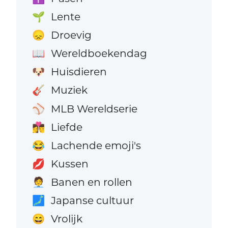
Lente
🌱
Droevig
😞
Wereldboekendag
📖
Huisdieren
🐶
Muziek
🎸
MLB Wereldserie
⚾
Liefde
👩‍❤️‍💋‍👨
Lachende emoji's
😂
Kussen
💋
Banen en rollen
🧑‍💼
Japanse cultuur
🗾
Vrolijk
😄