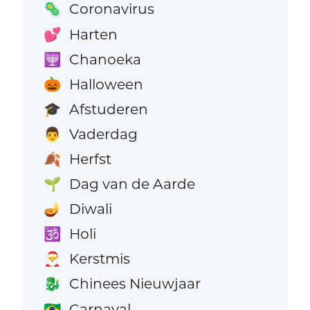
Coronavirus
🦠
Harten
💕
Chanoeka
🕎
Halloween
🎃
Afstuderen
🎓
Vaderdag
👨
Herfst
🍂
Dag van de Aarde
🌱
Diwali
🪔
Holi
🕉️
Kerstmis
🎅
Chinees Nieuwjaar
🐉
Carnaval
🇧🇷