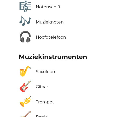
🎼
Notenschift
🎶
Muzieknoten
🎧
Hoofdtelefoon
Muziekinstrumenten
🎷
Saxofoon
🎸
Gitaar
🎺
Trompet
🪕