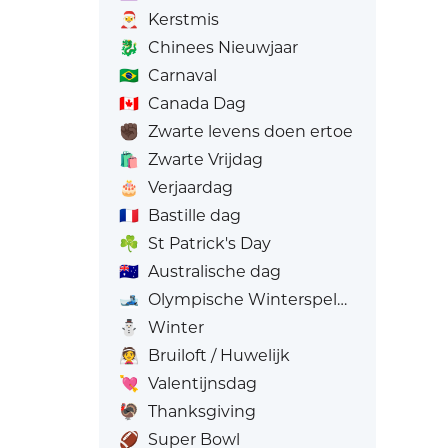
🎅
Kerstmis
🐉
Chinees Nieuwjaar
🇧🇷
Carnaval
🇨🇦
Canada Dag
✊🏿
Zwarte levens doen ertoe
🛍️
Zwarte Vrijdag
🎂
Verjaardag
🇫🇷
Bastille dag
☘️
St Patrick's Day
🇦🇺
Australische dag
🎿
Olympische Winterspelen
⛄
Winter
👰
Bruiloft / Huwelijk
💘
Valentijnsdag
🦃
Thanksgiving
🏈
Super Bowl