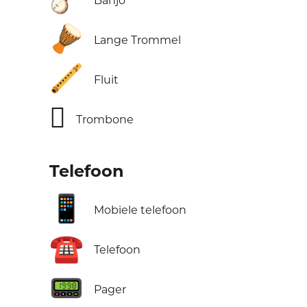
Banjo
🪘
Lange Trommel
🪈
Fluit
🪊
Trombone
Telefoon
📱
Mobiele telefoon
☎️
Telefoon
📟
Pager