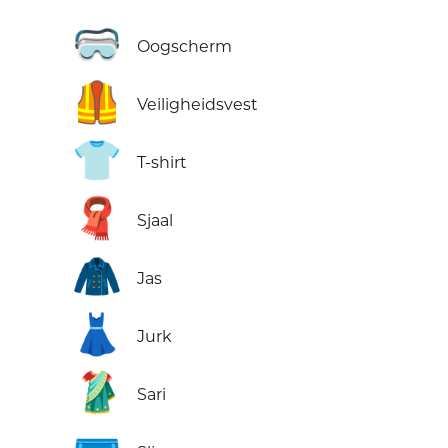
🥽
Oogscherm
🦺
Veilig­heids­vest
👕
T-shirt
🧣
Sjaal
🧥
Jas
👗
Jurk
🥻
Sari