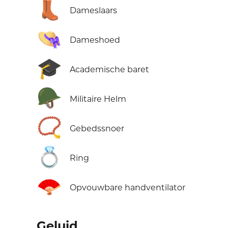
👢
Dameslaars
👒
Dameshoed
🎓
Academische baret
🪖
Militaire Helm
📿
Gebedssnoer
💍
Ring
🪭
Opvouwbare handventilator
Geluid