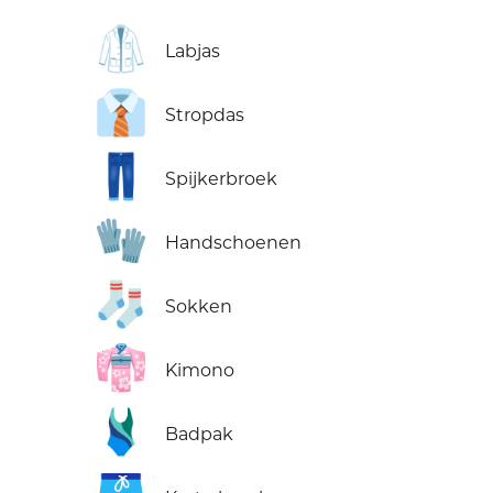
🥼
Labjas
👔
Stropdas
👖
Spijkerbroek
🧤
Handschoenen
🧦
Sokken
👘
Kimono
🩱
Badpak