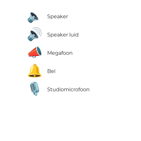
🔈
Speaker
🔊
Speaker luid
📣
Megafoon
🔔
Bel
🎙️
Studiomicrofoon