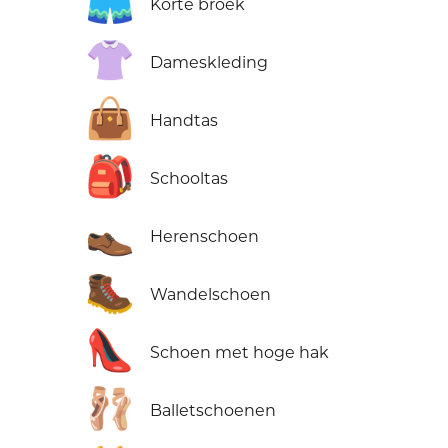
🩳
Korte broek
👚
Dameskleding
👜
Handtas
🎒
Schooltas
👞
Herenschoen
🥾
Wandelschoen
👠
Schoen met hoge hak
🩰
Balletschoenen