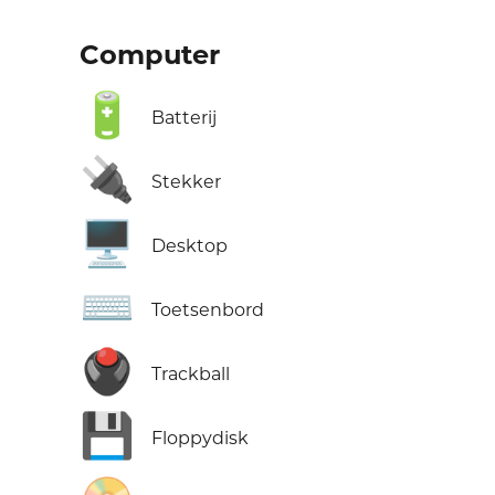
Computer
🔋
Batterij
🔌
Stekker
🖥️
Desktop
⌨️
Toetsenbord
🖲️
Trackball
💾
Floppydisk