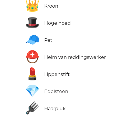
👑
Kroon
🎩
Hoge hoed
🧢
Pet
⛑️
Helm van reddingswerker
💄
Lippenstift
💎
Edelsteen
🪮
Haarpluk