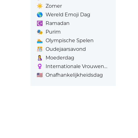
☀️
Zomer
🌎
Wereld Emoji Dag
☪️
Ramadan
🎭
Purim
🏊
Olympische Spelen
🎊
Oudejaarsavond
🤱
Moederdag
♀️
Internationale Vrouwendag's
🇺🇸
Onafhankelijkheidsdag