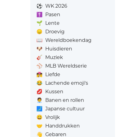
⚽
WK 2026
✝️
Pasen
🌱
Lente
😞
Droevig
📖
Wereldboekendag
🐶
Huisdieren
🎸
Muziek
⚾
MLB Wereldserie
👩‍❤️‍💋‍👨
Liefde
😂
Lachende emoji's
💋
Kussen
🧑‍💼
Banen en rollen
🗾
Japanse cultuur
😄
Vrolijk
🤝
Handdrukken
👋
Gebaren