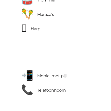
Trommel
🪇
Maraca's
🪉
Harp
📲
Mobiel met pijl
📞
Telefoonhoorn