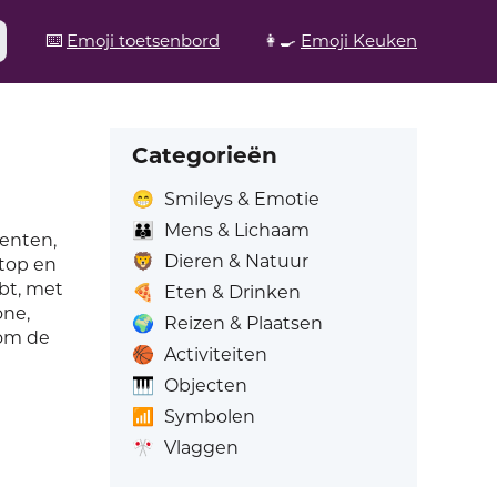
⌨️
Emoji toetsenbord
👩‍🍳
Emoji Keuken
Categorieën
😁
Smileys & Emotie
👪
Mens & Lichaam
menten,
🦁
Dieren & Natuur
ptop en
ebt, met
🍕
Eten & Drinken
one,
🌍
Reizen & Plaatsen
 om de
🏀
Activiteiten
🎹
Objecten
📶
Symbolen
🎌
Vlaggen