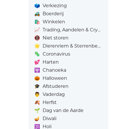
🗳️
Verkiezing
🚜
Boerderij
🛍️
Winkelen
📈
Trading, Aandelen & Crypto
📵
Niet storen
🌟
Dierenriem & Sterrenbeelden
🦠
Coronavirus
💕
Harten
🕎
Chanoeka
🎃
Halloween
🎓
Afstuderen
👨
Vaderdag
🍂
Herfst
🌱
Dag van de Aarde
🪔
Diwali
🕉️
Holi