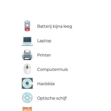
🪫
Batterij bijna leeg
💻
Laptop
🖨️
Printer
🖱️
Computermuis
💽
Harddisk
💿
Optische schijf