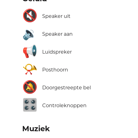
🔇
Speaker uit
🔉
Speaker aan
📢
Luidspreker
📯
Posthoorn
🔕
Doorgestreepte bel
🎛️
Controleknoppen
Muziek