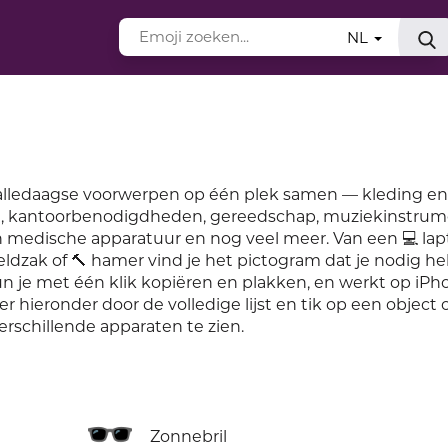
NL
n alledaagse voorwerpen op één plek samen — kleding en
ost, kantoorbenodigdheden, gereedschap, muziekinstru
n medische apparatuur en nog veel meer. Van een 💻 la
 geldzak of 🔨 hamer vind je het pictogram dat je nodig h
n je met één klik kopiëren en plakken, en werkt op iPh
r hieronder door de volledige lijst en tik op een object
verschillende apparaten te zien.
🕶️
Zonnebril