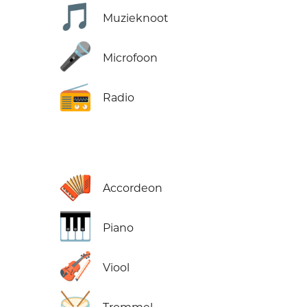
🎵
Muzieknoot
🎤
Microfoon
📻
Radio
🪗
Accordeon
🎹
Piano
🎻
Viool
🥁