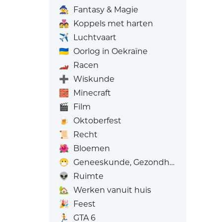
🧙
Fantasy & Magie
💑
Koppels met harten
✈️
Luchtvaart
🇺🇦
Oorlog in Oekraïne
🏎️
Racen
➕
Wiskunde
🧱
Minecraft
🎬
Film
🍺
Oktoberfest
📜
Recht
🌺
Bloemen
😷
Geneeskunde, Gezondheid
👽
Ruimte
🏡
Werken vanuit huis
🎉
Feest
🏃
GTA 6