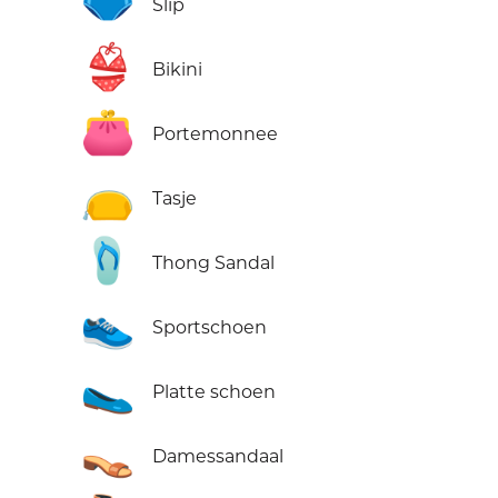
🩲
Slip
👙
Bikini
👛
Portemonnee
👝
Tasje
🩴
Thong Sandal
👟
Sportschoen
🥿
Platte schoen
👡
Damessandaal