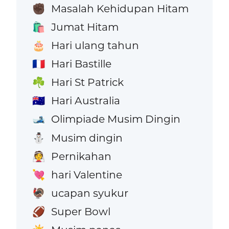
Masalah Kehidupan Hitam
✊🏿
Jumat Hitam
🛍️
Hari ulang tahun
🎂
Hari Bastille
🇫🇷
Hari St Patrick
☘️
Hari Australia
🇦🇺
Olimpiade Musim Dingin
🎿
Musim dingin
⛄
Pernikahan
👰
hari Valentine
💘
ucapan syukur
🦃
Super Bowl
🏈