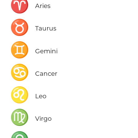
♈
Aries
♉
Taurus
♊
Gemini
♋
Cancer
♌
Leo
♍
Virgo