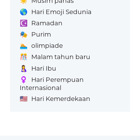
Musim panas
☀️
Hari Emoji Sedunia
🌎
Ramadan
☪️
Purim
🎭
olimpiade
🏊
Malam tahun baru
🎊
Hari Ibu
🤱
Hari Perempuan
♀️
Internasional
Hari Kemerdekaan
🇺🇸