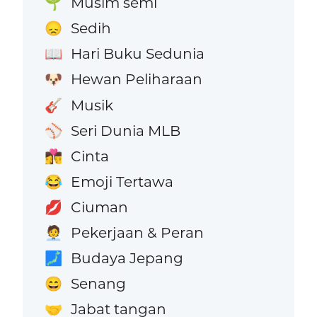
Musim semi
🌱
Sedih
😞
Hari Buku Sedunia
📖
Hewan Peliharaan
🐶
Musik
🎸
Seri Dunia MLB
⚾
Cinta
👩‍❤️‍💋‍👨
Emoji Tertawa
😂
Ciuman
💋
Pekerjaan & Peran
🧑‍💼
Budaya Jepang
🗾
Senang
😄
Jabat tangan
🤝