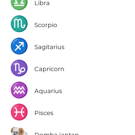
♎
Libra
♏
Scorpio
♐
Sagitarius
♑
Capricorn
♒
Aquarius
♓
Pisces
🐏
Domba jantan