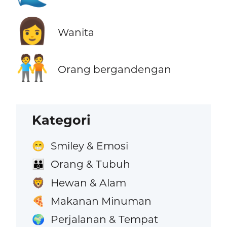
👩
Wanita
🧑‍🤝‍🧑
Orang bergandengan
Kategori
Smiley & Emosi
😁
Orang & Tubuh
👪
Hewan & Alam
🦁
Makanan Minuman
🍕
Perjalanan & Tempat
🌍