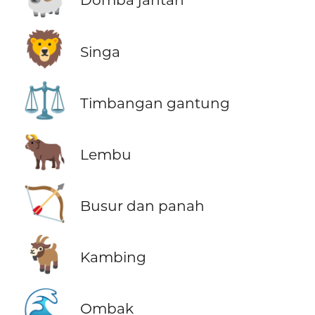
🦁
Singa
⚖️
Timbangan gantung
🐂
Lembu
🏹
Busur dan panah
🐐
Kambing
🌊
Ombak