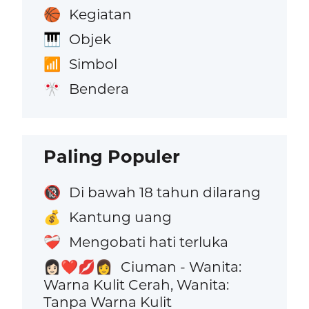
Kegiatan
🏀
Objek
🎹
Simbol
📶
Bendera
🎌
Paling Populer
Di bawah 18 tahun dilarang
🔞
Kantung uang
💰
Mengobati hati terluka
❤️‍🩹
Ciuman - Wanita:
👩🏻‍❤️‍💋‍👩
Warna Kulit Cerah, Wanita:
Tanpa Warna Kulit