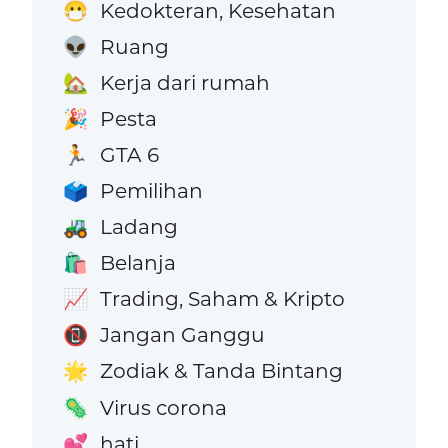
Kedokteran, Kesehatan
😷
Ruang
👽
Kerja dari rumah
🏡
Pesta
🎉
GTA 6
🏃
Pemilihan
🗳️
Ladang
🚜
Belanja
🛍️
Trading, Saham & Kripto
📈
Jangan Ganggu
📵
Zodiak & Tanda Bintang
🌟
Virus corona
🦠
hati
💕