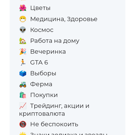
Цветы
🌺
Медицина, Здоровье
😷
Космос
👽
Работа на дому
🏡
Вечеринка
🎉
GTA 6
🏃
Выборы
🗳️
Ферма
🚜
Покупки
🛍️
Трейдинг, акции и
📈
криптовалюта
Не беспокоить
📵
Знаки зодиака и звезды