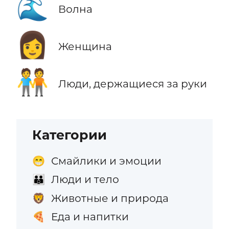
🌊
Волна
👩
Женщина
🧑‍🤝‍🧑
Люди, держащиеся за руки
Категории
Смайлики и эмоции
😁
Люди и тело
👪
Животные и природа
🦁
Еда и напитки
🍕