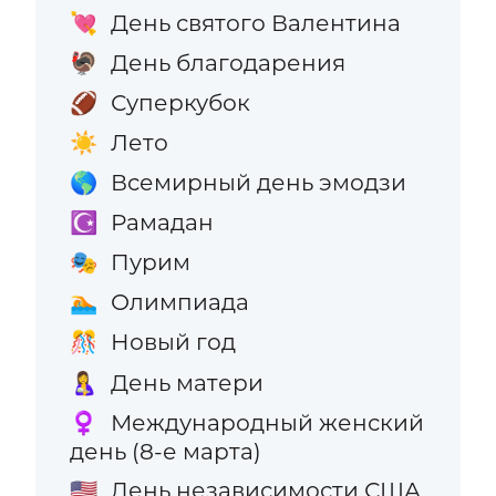
День святого Валентина
💘
День благодарения
🦃
Суперкубок
🏈
Лето
☀️
Всемирный день эмодзи
🌎
Рамадан
☪️
Пурим
🎭
Олимпиада
🏊
Новый год
🎊
День матери
🤱
Международный женский
♀️
день (8-е марта)
День независимости США
🇺🇸