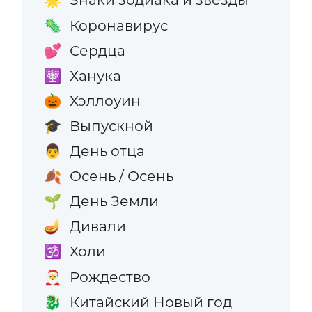
🌟
Коронавирус
🦠
Сердца
💕
Ханука
🕎
Хэллоуин
🎃
Выпускной
🎓
День отца
👨
Осень / Осень
🍂
День Земли
🌱
Дивали
🪔
Холи
🕉️
Рождество
🎅
Китайский Новый год
🐉