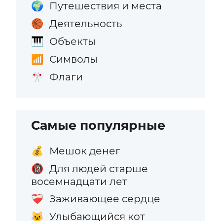
Путешествия и места
🌍
Деятельность
🏀
Объекты
🎹
Символы
📶
Флаги
🎌
Самые популярные
Мешок денег
💰
Для людей старше
🔞
восемнадцати лет
Заживающее сердце
❤️‍🩹
Улыбающийся кот
😺