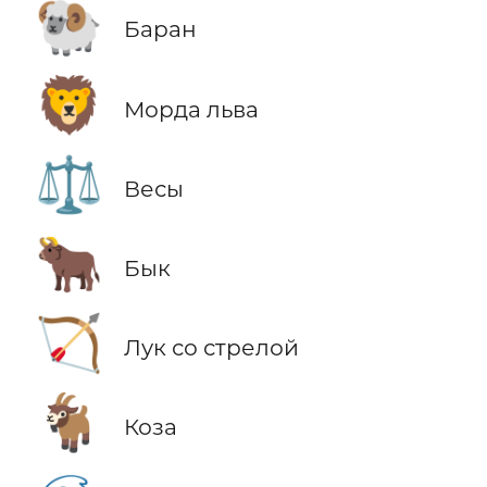
🐏
Баран
🦁
Морда льва
⚖️
Весы
🐂
Бык
🏹
Лук со стрелой
🐐
Коза