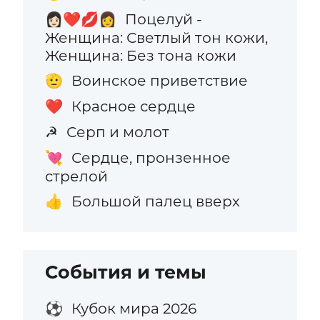
Поцелуй -
👩🏻‍❤️‍💋‍👩
Женщина: Светлый тон кожи,
Женщина: Без тона кожи
Воинское приветствие
🫡
Красное сердце
❤️
Серп и молот
☭
Сердце, пронзенное
💘
стрелой
Большой палец вверх
👍
События и темы
Кубок мира 2026
⚽