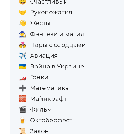
Счастливый
😄
Рукопожатия
🤝
Жесты
👋
Фэнтези и магия
🧙
Пары с сердцами
💑
Авиация
✈️
Война в Украине
🇺🇦
Гонки
🏎️
Математика
➕
Майнкрафт
🧱
Фильм
🎬
Октоберфест
🍺
Закон
📜