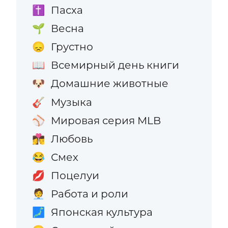
Пасха
✝️
Весна
🌱
Грустно
😞
Всемирный день книги
📖
Домашние животные
🐶
Музыка
🎸
Мировая серия MLB
⚾
Любовь
👩‍❤️‍💋‍👨
Смех
😂
Поцелуи
💋
Работа и роли
🧑‍💼
Японская культура
🗾