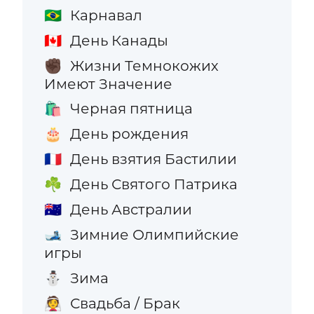
Карнавал
🇧🇷
День Канады
🇨🇦
Жизни Темнокожих
✊🏿
Имеют Значение
Черная пятница
🛍️
День рождения
🎂
День взятия Бастилии
🇫🇷
День Святого Патрика
☘️
День Австралии
🇦🇺
Зимние Олимпийские
🎿
игры
Зима
⛄
Свадьба / Брак
👰