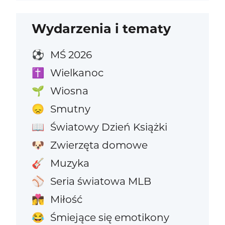
Wydarzenia i tematy
MŚ 2026
⚽
Wielkanoc
✝️
Wiosna
🌱
Smutny
😞
Światowy Dzień Książki
📖
Zwierzęta domowe
🐶
Muzyka
🎸
Seria światowa MLB
⚾
Miłość
👩‍❤️‍💋‍👨
Śmiejące się emotikony
😂