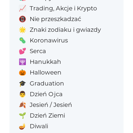
Trading, Akcje i Krypto
📈
Nie przeszkadzać
📵
Znaki zodiaku i gwiazdy
🌟
Koronawirus
🦠
Serca
💕
Hanukkah
🕎
Halloween
🎃
Graduation
🎓
Dzień Ojca
👨
Jesień / Jesień
🍂
Dzień Ziemi
🌱
Diwali
🪔