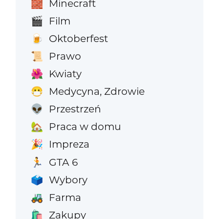
Minecraft
🧱
Film
🎬
Oktoberfest
🍺
Prawo
📜
Kwiaty
🌺
Medycyna, Zdrowie
😷
Przestrzeń
👽
Praca w domu
🏡
Impreza
🎉
GTA 6
🏃
Wybory
🗳️
Farma
🚜
Zakupy
🛍️