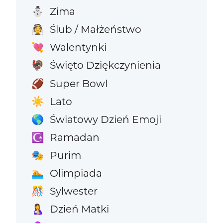
Zima
⛄
Ślub / Małżeństwo
👰
Walentynki
💘
Święto Dziękczynienia
🦃
Super Bowl
🏈
Lato
☀️
Światowy Dzień Emoji
🌎
Ramadan
☪️
Purim
🎭
Olimpiada
🏊
Sylwester
🎊
Dzień Matki
🤱