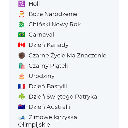
Holi
🕉️
Boże Narodzenie
🎅
Chiński Nowy Rok
🐉
Carnaval
🇧🇷
Dzień Kanady
🇨🇦
Czarne Życie Ma Znaczenie
✊🏿
Czarny Piątek
🛍️
Urodziny
🎂
Dzień Bastylii
🇫🇷
Dzień Świętego Patryka
☘️
Dzień Australii
🇦🇺
Zimowe Igrzyska
🎿
Olimpijskie