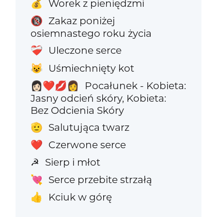
Worek z pieniędzmi
💰
Zakaz poniżej
🔞
osiemnastego roku życia
Uleczone serce
❤️‍🩹
Uśmiechnięty kot
😺
Pocałunek - Kobieta:
👩🏻‍❤️‍💋‍👩
Jasny odcień skóry, Kobieta:
Bez Odcienia Skóry
Salutująca twarz
🫡
Czerwone serce
❤️
Sierp i młot
☭
Serce przebite strzałą
💘
Kciuk w górę
👍