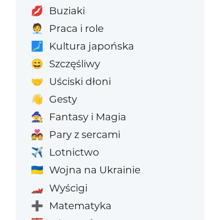
Buziaki
💋
Praca i role
🧑‍💼
Kultura japońska
🗾
Szczęśliwy
😄
Uściski dłoni
🤝
Gesty
👋
Fantasy i Magia
🧙
Pary z sercami
💑
Lotnictwo
✈️
Wojna na Ukrainie
🇺🇦
Wyścigi
🏎️
Matematyka
➕