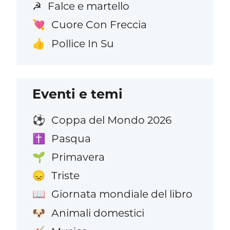
Falce e martello
☭
Cuore Con Freccia
💘
Pollice In Su
👍
Eventi e temi
Coppa del Mondo 2026
⚽
Pasqua
✝️
Primavera
🌱
Triste
😞
Giornata mondiale del libro
📖
Animali domestici
🐶