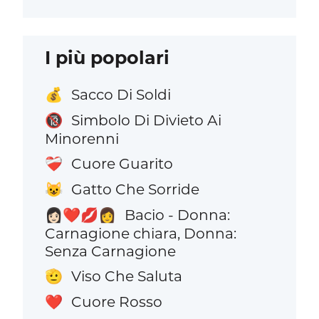
I più popolari
Sacco Di Soldi
💰
Simbolo Di Divieto Ai
🔞
Minorenni
Cuore Guarito
❤️‍🩹
Gatto Che Sorride
😺
Bacio - Donna:
👩🏻‍❤️‍💋‍👩
Carnagione chiara, Donna:
Senza Carnagione
Viso Che Saluta
🫡
Cuore Rosso
❤️