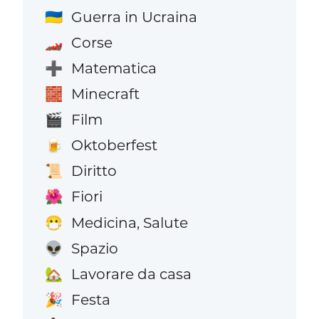
Guerra in Ucraina
🇺🇦
Corse
🏎️
Matematica
➕
Minecraft
🧱
Film
🎬
Oktoberfest
🍺
Diritto
📜
Fiori
🌺
Medicina, Salute
😷
Spazio
👽
Lavorare da casa
🏡
Festa
🎉