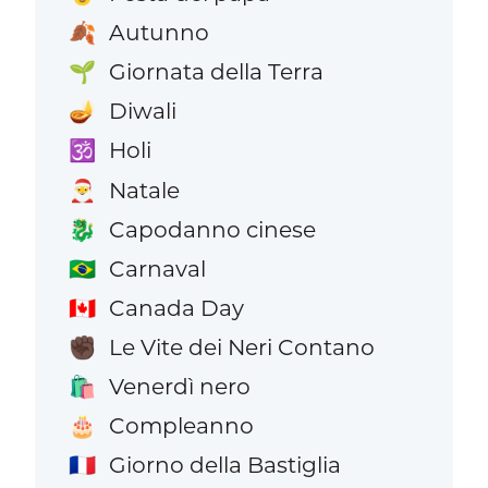
Autunno
🍂
Giornata della Terra
🌱
Diwali
🪔
Holi
🕉️
Natale
🎅
Capodanno cinese
🐉
Carnaval
🇧🇷
Canada Day
🇨🇦
Le Vite dei Neri Contano
✊🏿
Venerdì nero
🛍️
Compleanno
🎂
Giorno della Bastiglia
🇫🇷