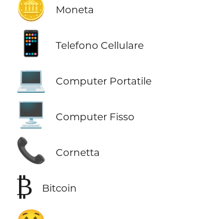
🪙
Moneta
📱
Telefono Cellulare
💻
Computer Portatile
🖥️
Computer Fisso
📞
Cornetta
₿
Bitcoin