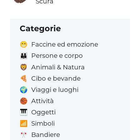
Scura
Categorie
Faccine ed emozione
😁
Persone e corpo
👪
Animali & Natura
🦁
Cibo e bevande
🍕
Viaggi e luoghi
🌍
Attività
🏀
Oggetti
🎹
Simboli
📶
Bandiere
🎌