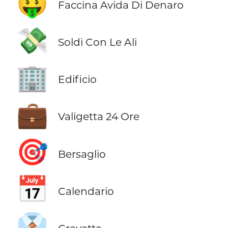
🤑
Faccina Avida Di Denaro
💸
Soldi Con Le Ali
🏢
Edificio
💼
Valigetta 24 Ore
🎯
Bersaglio
📅
Calendario
👔