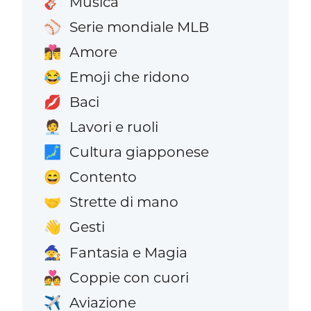
Musica
🎸
Serie mondiale MLB
⚾
Amore
👩‍❤️‍💋‍👨
Emoji che ridono
😂
Baci
💋
Lavori e ruoli
🧑‍💼
Cultura giapponese
🗾
Contento
😄
Strette di mano
🤝
Gesti
👋
Fantasia e Magia
🧙
Coppie con cuori
💑
Aviazione
✈️