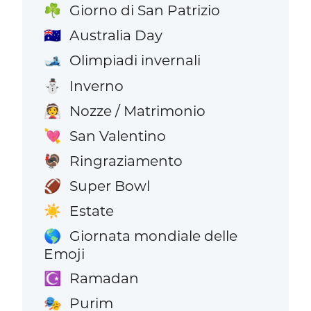
Giorno di San Patrizio
☘️
Australia Day
🇦🇺
Olimpiadi invernali
🎿
Inverno
⛄
Nozze / Matrimonio
👰
San Valentino
💘
Ringraziamento
🦃
Super Bowl
🏈
Estate
☀️
Giornata mondiale delle
🌎
Emoji
Ramadan
☪️
Purim
🎭