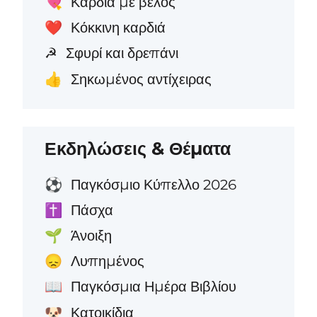
Καρδιά με βέλος
💘
Κόκκινη καρδιά
❤️
Σφυρί και δρεπάνι
☭
Σηκωμένος αντίχειρας
👍
Εκδηλώσεις & Θέματα
Παγκόσμιο Κύπελλο 2026
⚽
Πάσχα
✝️
Άνοιξη
🌱
Λυπημένος
😞
Παγκόσμια Ημέρα Βιβλίου
📖
Κατοικίδια
🐶