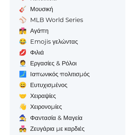
Μουσική
🎸
MLB World Series
⚾
Αγάπη
👩‍❤️‍💋‍👨
Emojis γελώντας
😂
Φιλιά
💋
Εργασίες & Ρόλοι
🧑‍💼
Ιαπωνικός πολιτισμός
🗾
Ευτυχισμένος
😄
Χειραψίες
🤝
Χειρονομίες
👋
Φαντασία & Μαγεία
🧙
Ζευγάρια με καρδιές
💑