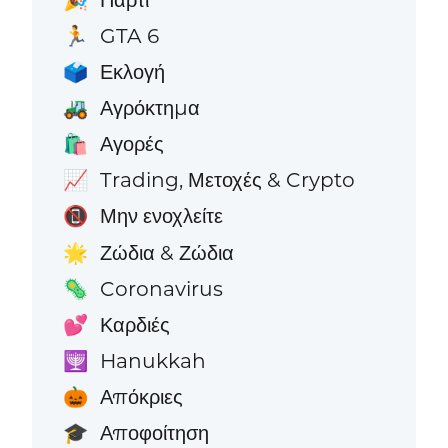
GTA 6
🏃
Εκλογή
🗳️
Αγρόκτημα
🚜
Αγορές
🛍️
Trading, Μετοχές & Crypto
📈
Μην ενοχλείτε
📵
Ζώδια & Ζώδια
🌟
Coronavirus
🦠
Καρδιές
💕
Hanukkah
🕎
Απόκριες
🎃
Αποφοίτηση
🎓