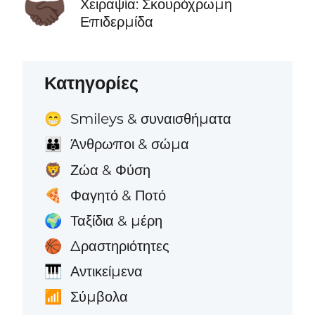
🤝🏿
Χειραψία: Σκουρόχρωμη
Επιδερμίδα
Κατηγορίες
Smileys & συναισθήματα
😁
Άνθρωποι & σώμα
👪
Ζώα & Φύση
🦁
Φαγητό & Ποτό
🍕
Ταξίδια & μέρη
🌍
Δραστηριότητες
🏀
Αντικείμενα
🎹
Σύμβολα
📶