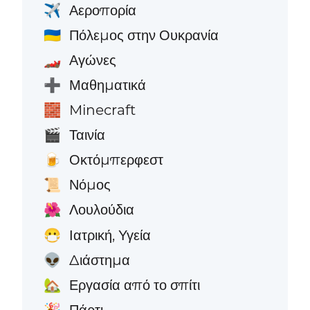
Αεροπορία
✈️
Πόλεμος στην Ουκρανία
🇺🇦
Αγώνες
🏎️
Μαθηματικά
➕
Minecraft
🧱
Ταινία
🎬
Οκτόμπερφεστ
🍺
Νόμος
📜
Λουλούδια
🌺
Ιατρική, Υγεία
😷
Διάστημα
👽
Εργασία από το σπίτι
🏡
Πάρτι
🎉