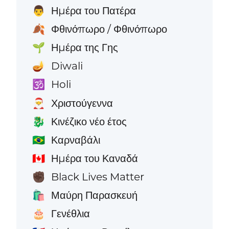
Ημέρα του Πατέρα
👨
Φθινόπωρο / Φθινόπωρο
🍂
Ημέρα της Γης
🌱
Diwali
🪔
Holi
🕉️
Χριστούγεννα
🎅
Κινέζικο νέο έτος
🐉
Καρναβάλι
🇧🇷
Ημέρα του Καναδά
🇨🇦
Black Lives Matter
✊🏿
Μαύρη Παρασκευή
🛍️
Γενέθλια
🎂