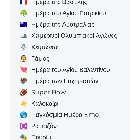
Ημέρα της Βαστίλης
🇫🇷
Ημέρα του Αγίου Πατρικίου
☘️
Ημέρα της Αυστραλίας
🇦🇺
Χειμερινοί Ολυμπιακοί Αγώνες
🎿
Χειμώνας
⛄
Γάμος
👰
Ημέρα του Αγίου Βαλεντίνου
💘
Ημέρα των Ευχαριστιών
🦃
Super Bowl
🏈
Καλοκαίρι
☀️
Παγκόσμια Ημέρα Emoji
🌎
Ραμαζάνι
☪️
Πουρίμ
🎭