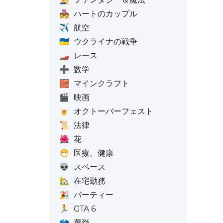
💑
ハートのカップル
✈️
航空
🇺🇦
ウクライナの戦争
🏎️
レース
➕
数学
🧱
マインクラフト
🎬
映画
🍺
オクトーバーフェスト
📜
法律
🌺
花
😷
医療、健康
👽
スペース
🏡
在宅勤務
🎉
パーティー
🏃
GTA 6
🗳️
選挙