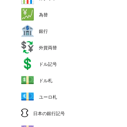
💹
為替
🏦
銀行
💱
外貨両替
💲
ドル記号
💵
ドル札
💶
ユーロ札
⛻
日本の銀行記号