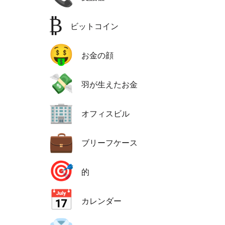
₿
ビットコイン
🤑
お金の顔
💸
羽が生えたお金
🏢
オフィスビル
💼
ブリーフケース
🎯
的
📅
カレンダー