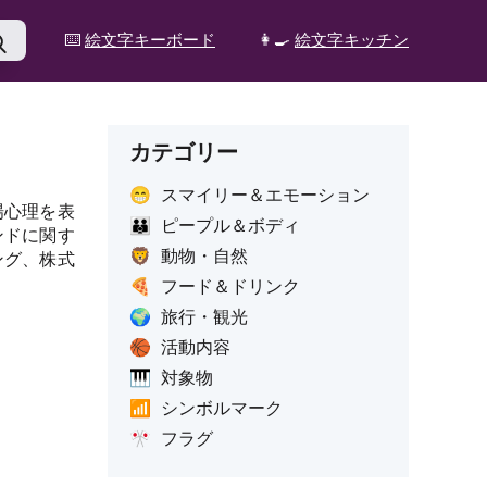
⌨️
絵文字キーボード
👩‍🍳
絵文字キッチン
カテゴリー
😁
スマイリー＆エモーション
場心理を表
👪
ピープル＆ボディ
ンドに関す
🦁
動物・自然
ング、株式
🍕
フード＆ドリンク
🌍
旅行・観光
🏀
活動内容
🎹
対象物
📶
シンボルマーク
🎌
フラグ