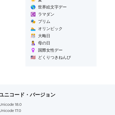
🌎
世界絵文字デー
☪️
ラマダン
🎭
プリム
🏊
オリンピック
🎊
大晦日
🤱
母の日
♀️
国際女性デー
🇺🇸
どくりつきねんび
ユニコード・バージョン
Unicode 18.0
Unicode 17.0