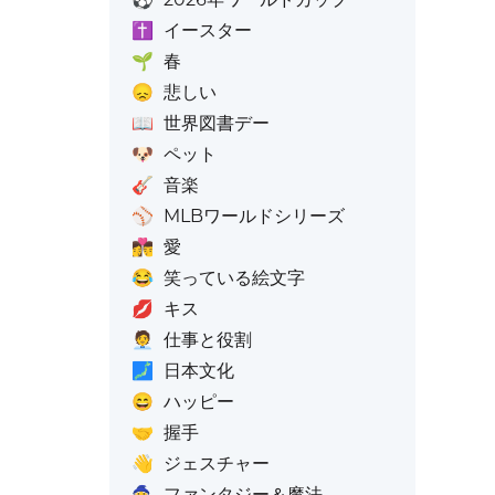
✝️
イースター
🌱
春
😞
悲しい
📖
世界図書デー
🐶
ペット
🎸
音楽
⚾
MLBワールドシリーズ
👩‍❤️‍💋‍👨
愛
😂
笑っている絵文字
💋
キス
🧑‍💼
仕事と役割
🗾
日本文化
😄
ハッピー
🤝
握手
👋
ジェスチャー
🧙
ファンタジー＆魔法