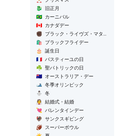
🐉
旧正月
🇧🇷
カーニバル
🇨🇦
カナダデー
✊🏿
ブラック・ライヴズ・マター（黒人の命を軽んじるな）
🛍️
ブラックフライデー
🎂
誕生日
🇫🇷
バスティーユの日
☘️
聖パトリックの日
🇦🇺
オーストラリア・デー
🎿
冬季オリンピック
⛄
冬
👰
結婚式・結婚
💘
バレンタインデー
🦃
サンクスギビング
🏈
スーパーボウル
☀️
夏