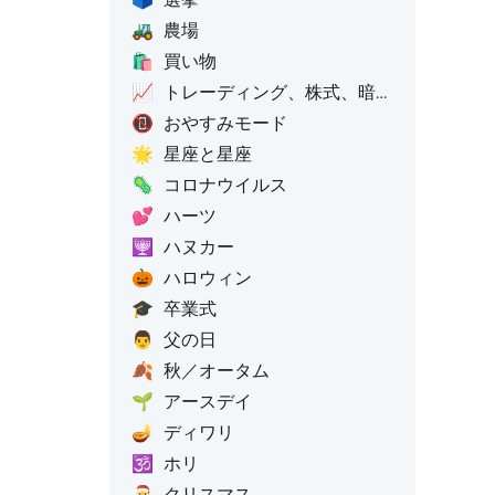
🚜
農場
🛍️
買い物
📈
トレーディング、株式、暗号資産
📵
おやすみモード
🌟
星座と星座
🦠
コロナウイルス
💕
ハーツ
🕎
ハヌカー
🎃
ハロウィン
🎓
卒業式
👨
父の日
🍂
秋／オータム
🌱
アースデイ
🪔
ディワリ
🕉️
ホリ
🎅
クリスマス