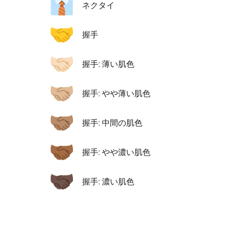
👔
ネクタイ
🤝
握手
🤝🏻
握手: 薄い肌色
🤝🏼
握手: やや薄い肌色
🤝🏽
握手: 中間の肌色
🤝🏾
握手: やや濃い肌色
🤝🏿
握手: 濃い肌色