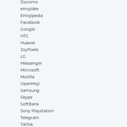
Docomo
emojidex
Emojipedia
Facebook
Google
HTC
Huawei
JoyPixels
LG
Messenger
Microsoft
Mozilla
OpenMoji
Samsung
Skype
SoftBank
Sony Playstation
Telegram
TikTok