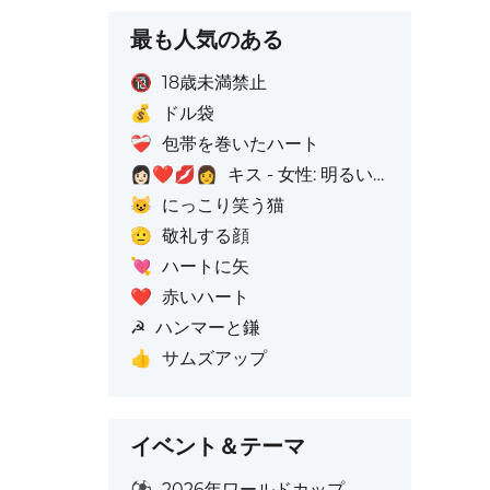
最も人気のある
🔞
18歳未満禁止
💰
ドル袋
❤️‍🩹
包帯を巻いたハート
👩🏻‍❤️‍💋‍👩
キス - 女性: 明るい肌色、女性: 肌色なし
😺
にっこり笑う猫
🫡
敬礼する顔
💘
ハートに矢
❤️
赤いハート
☭
ハンマーと鎌
👍
サムズアップ
イベント＆テーマ
⚽
2026年ワールドカップ