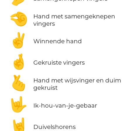
🤏
Hand met samengeknepen
vingers
✌️
Winnende hand
🤞
Gekruiste vingers
🫰
Hand met wijsvinger en duim
gekruist
🤟
Ik-hou-van-je-gebaar
🤘
Duivelshorens