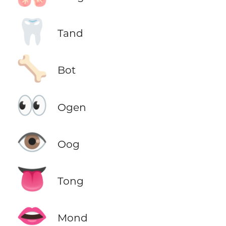
🦷
Tand
🦴
Bot
👀
Ogen
👁️
Oog
👅
Tong
👄
Mond