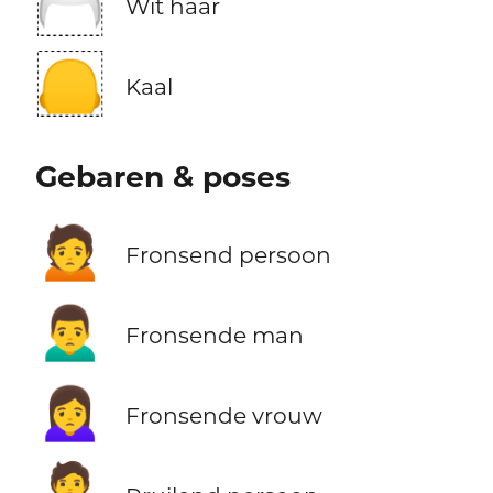
🦳
Wit haar
🦲
Kaal
Gebaren & poses
🙍
Fronsend persoon
🙍‍♂️
Fronsende man
🙍‍♀️
Fronsende vrouw
🙎