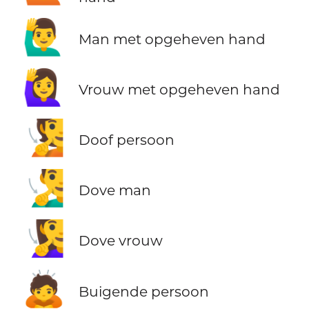
🙋‍♂️
Man met opgeheven hand
🙋‍♀️
Vrouw met opgeheven hand
🧏
Doof persoon
🧏‍♂️
Dove man
🧏‍♀️
Dove vrouw
🙇
Buigende persoon