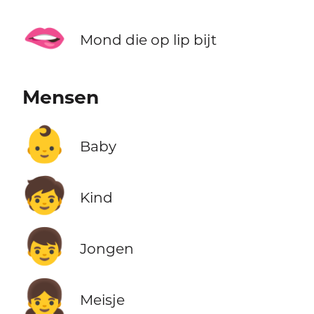
🫦
Mond die op lip bijt
Mensen
👶
Baby
🧒
Kind
👦
Jongen
👧
Meisje