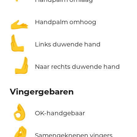
🫴
Handpalm omhoog
🫷
Links duwende hand
🫸
Naar rechts duwende hand
Vingergebaren
👌
OK-handgebaar
🤌
Samengeknepen vingers