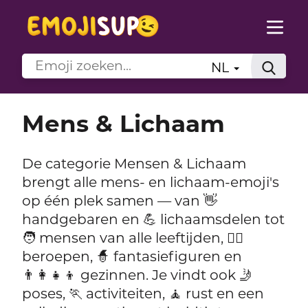
NL
Mens & Lichaam
De categorie Mensen & Lichaam
brengt alle mens- en lichaam-emoji's
op één plek samen — van 👋
handgebaren en 💪 lichaamsdelen tot
🧑 mensen van alle leeftijden, 👨‍⚕️
beroepen, 🧙 fantasiefiguren en
👨‍👩‍👧‍👦 gezinnen. Je vindt ook 🤳
poses, 🏃 activiteiten, 🧘 rust en een