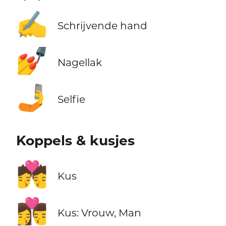
✍️
Schrijvende hand
💅
Nagellak
🤳
Selfie
Koppels & kusjes
💏
Kus
👩‍❤️‍💋‍👨
Kus: Vrouw, Man