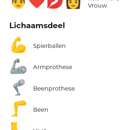
👨‍❤️‍💋‍👩
Vrouw
Lichaamsdeel
💪
Spierballen
🦾
Armprothese
🦿
Beenprothese
🦵
Been
🦶