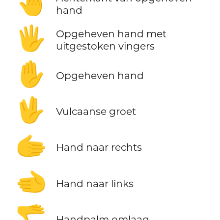
🤚
hand
🖐️
Opgeheven hand met
uitgestoken vingers
✋
Opgeheven hand
🖖
Vulcaanse groet
🫱
Hand naar rechts
🫲
Hand naar links
🫳
Handpalm omlaag