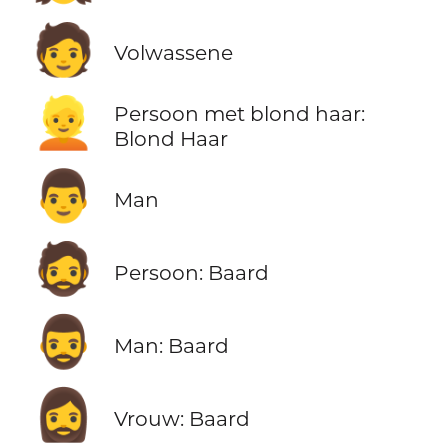
🧑
Volwassene
👱
Persoon met blond haar:
Blond Haar
👨
Man
🧔
Persoon: Baard
🧔‍♂️
Man: Baard
🧔‍♀️
Vrouw: Baard