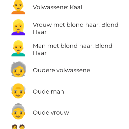
🧑‍🦲
Volwassene: Kaal
👱‍♀️
Vrouw met blond haar: Blond
Haar
👱‍♂️
Man met blond haar: Blond
Haar
🧓
Oudere volwassene
👴
Oude man
👵
Oude vrouw