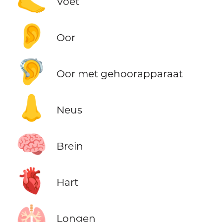
Voet
👂
Oor
🦻
Oor met gehoorapparaat
👃
Neus
🧠
Brein
🫀
Hart
🫁
Longen