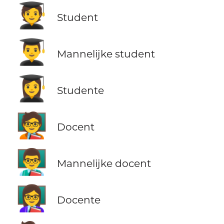
🧑‍🎓
Student
👨‍🎓
Mannelijke student
👩‍🎓
Studente
🧑‍🏫
Docent
👨‍🏫
Mannelijke docent
👩‍🏫
Docente