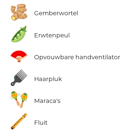
🫚
Gemberwortel
🫛
Erwtenpeul
🪭
Opvouwbare handventilator
🪮
Haarpluk
🪇
Maraca's
🪈
Fluit