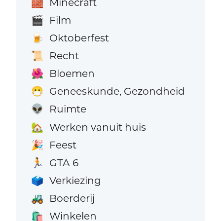
Minecraft
🧱
Film
🎬
Oktoberfest
🍺
Recht
📜
Bloemen
🌺
Geneeskunde, Gezondheid
😷
Ruimte
👽
Werken vanuit huis
🏡
Feest
🎉
GTA 6
🏃
Verkiezing
🗳️
Boerderij
🚜
Winkelen
🛍️