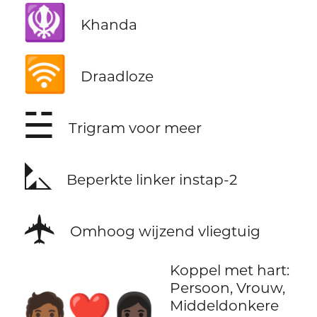
🪯
Khanda
🛜
Draadloze
☱
Trigram voor meer
⛡
Beperkte linker instap-2
🛧
Omhoog wijzend vliegtuig
Koppel met hart:
Persoon, Vrouw,
🧑🏾‍❤️‍👩🏿
Middeldonkere