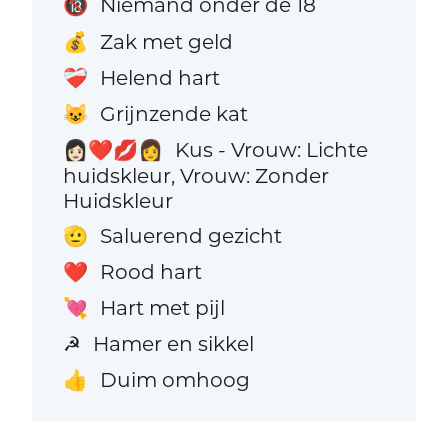
Niemand onder de 18
🔞
Zak met geld
💰
Helend hart
❤️‍🩹
Grijnzende kat
😺
Kus - Vrouw: Lichte
👩🏻‍❤️‍💋‍👩
huidskleur, Vrouw: Zonder
Huidskleur
Saluerend gezicht
🫡
Rood hart
❤️
Hart met pijl
💘
Hamer en sikkel
☭
Duim omhoog
👍