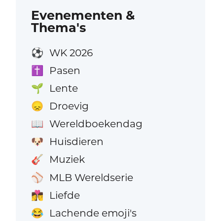
Evenementen &
Thema's
WK 2026
⚽
Pasen
✝️
Lente
🌱
Droevig
😞
Wereldboekendag
📖
Huisdieren
🐶
Muziek
🎸
MLB Wereldserie
⚾
Liefde
👩‍❤️‍💋‍👨
Lachende emoji's
😂