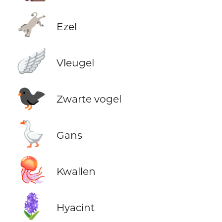
🫏
Ezel
🪽
Vleugel
🐦‍⬛
Zwarte vogel
🪿
Gans
🪼
Kwallen
🪻
Hyacint