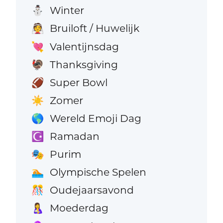
Winter
⛄
Bruiloft / Huwelijk
👰
Valentijnsdag
💘
Thanksgiving
🦃
Super Bowl
🏈
Zomer
☀️
Wereld Emoji Dag
🌎
Ramadan
☪️
Purim
🎭
Olympische Spelen
🏊
Oudejaarsavond
🎊
Moederdag
🤱