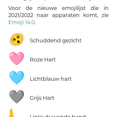
Voor de nieuwe emojilijst die in
2021/2022 naar apparaten komt, zie
Emoji 14.0
.
🫨
Schuddend gezicht
🩷
Roze Hart
🩵
Lichtblauw hart
🩶
Grijs Hart
🫷
Links duwende hand