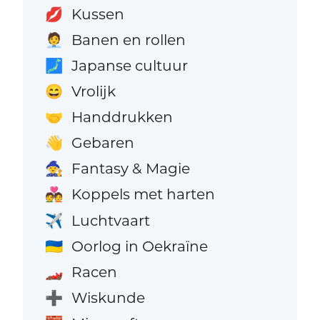
Kussen
💋
Banen en rollen
🧑‍💼
Japanse cultuur
🗾
Vrolijk
😄
Handdrukken
🤝
Gebaren
👋
Fantasy & Magie
🧙
Koppels met harten
💑
Luchtvaart
✈️
Oorlog in Oekraïne
🇺🇦
Racen
🏎️
Wiskunde
➕