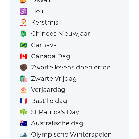
🪔
Holi
🕉️
Kerstmis
🎅
Chinees Nieuwjaar
🐉
Carnaval
🇧🇷
Canada Dag
🇨🇦
Zwarte levens doen ertoe
✊🏿
Zwarte Vrijdag
🛍️
Verjaardag
🎂
Bastille dag
🇫🇷
St Patrick's Day
☘️
Australische dag
🇦🇺
Olympische Winterspelen
🎿