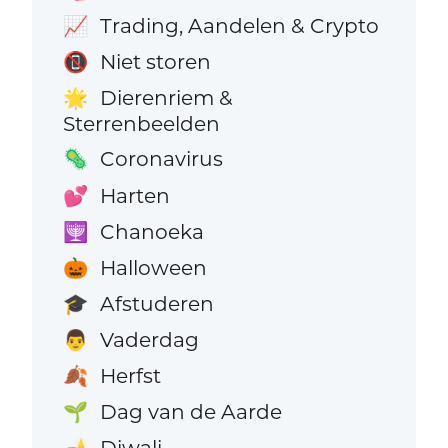
Trading, Aandelen & Crypto
📈
Niet storen
📵
Dierenriem &
🌟
Sterrenbeelden
Coronavirus
🦠
Harten
💕
Chanoeka
🕎
Halloween
🎃
Afstuderen
🎓
Vaderdag
👨
Herfst
🍂
Dag van de Aarde
🌱
Diwali