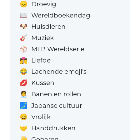
Droevig
😞
Wereldboekendag
📖
Huisdieren
🐶
Muziek
🎸
MLB Wereldserie
⚾
Liefde
👩‍❤️‍💋‍👨
Lachende emoji's
😂
Kussen
💋
Banen en rollen
🧑‍💼
Japanse cultuur
🗾
Vrolijk
😄
Handdrukken
🤝
Gebaren
👋