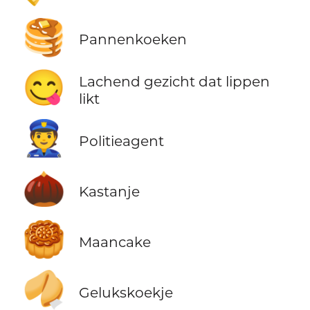
🥞
Pannenkoeken
😋
Lachend gezicht dat lippen
likt
👮
Politieagent
🌰
Kastanje
🥮
Maancake
🥠
Gelukskoekje