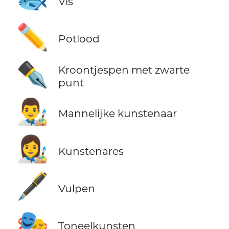
Vis
✏️
Potlood
✒️
Kroontjespen met zwarte
punt
👨‍🎨
Mannelijke kunstenaar
👩‍🎨
Kunstenares
🖋️
Vulpen
🎭
Toneelkunsten