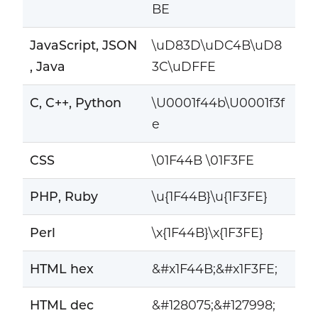
BE
JavaScript, JSON
\uD83D\uDC4B\uD8
, Java
3C\uDFFE
C, C++, Python
\U0001f44b\U0001f3f
e
CSS
\01F44B \01F3FE
PHP, Ruby
\u{1F44B}\u{1F3FE}
Perl
\x{1F44B}\x{1F3FE}
HTML hex
&#x1F44B;&#x1F3FE;
HTML dec
&#128075;&#127998;