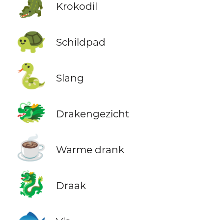
🐊
Krokodil
🐢
Schildpad
🐍
Slang
🐲
Drakengezicht
☕
Warme drank
🐉
Draak
🐟