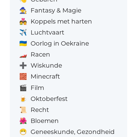
Fantasy & Magie
🧙
Koppels met harten
💑
Luchtvaart
✈️
Oorlog in Oekraïne
🇺🇦
Racen
🏎️
Wiskunde
➕
Minecraft
🧱
Film
🎬
Oktoberfest
🍺
Recht
📜
Bloemen
🌺
Geneeskunde, Gezondheid
😷