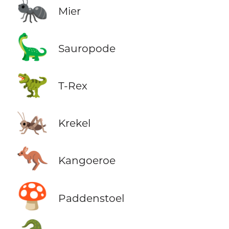
🐜
Mier
🦕
Sauropode
🦖
T-Rex
🦗
Krekel
🦘
Kangoeroe
🍄
Paddenstoel