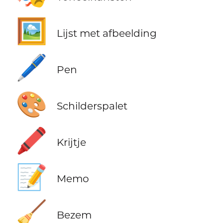
🖼️
Lijst met afbeelding
🖊️
Pen
🎨
Schilderspalet
🖍️
Krijtje
📝
Memo
🧹
Bezem