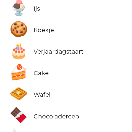
🍨
Ijs
🍪
Koekje
🎂
Verjaardagstaart
🍰
Cake
🧇
Wafel
🍫
Chocoladereep