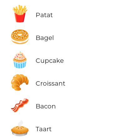
🍟
Patat
🥯
Bagel
🧁
Cupcake
🥐
Croissant
🥓
Bacon
🥧
Taart