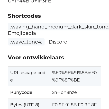
U+1F44B U+1F3FE
Shortcodes
:waving_hand_medium_dark_skin_tone
Emojipedia
:wave_tone4:
Discord
Voor ontwikkelaars
URL escape cod
%F0%9F%91%8B%F0
e
%9F%8F%BE
Punycode
xn--pn8hze
Bytes (UTF-8)
F0 9F 91 8B F0 9F 8F