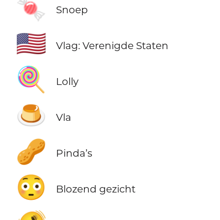
🍬
Snoep
🇺🇸
Vlag: Verenigde Staten
🍭
Lolly
🍮
Vla
🥜
Pinda’s
😳
Blozend gezicht