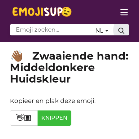
NL
Zwaaiende hand:
👋🏾
Middeldonkere
Huidskleur
Kopieer en plak deze emoji:
👋🏾
KNIPPEN