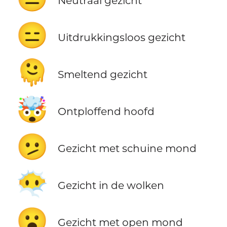
Neutraal gezicht
😑
Uitdrukkingsloos gezicht
🫠
Smeltend gezicht
🤯
Ontploffend hoofd
🫤
Gezicht met schuine mond
😶‍🌫️
Gezicht in de wolken
😮
Gezicht met open mond