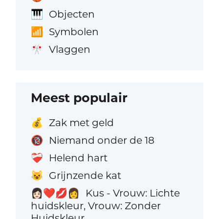
Objecten
🎹
Symbolen
📶
Vlaggen
🎌
Meest populair
Zak met geld
💰
Niemand onder de 18
🔞
Helend hart
❤️‍🩹
Grijnzende kat
😺
Kus - Vrouw: Lichte
👩🏻‍❤️‍💋‍👩
huidskleur, Vrouw: Zonder
Huidskleur