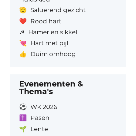
Saluerend gezicht
🫡
Rood hart
❤️
Hamer en sikkel
☭
Hart met pijl
💘
Duim omhoog
👍
Evenementen &
Thema's
WK 2026
⚽
Pasen
✝️
Lente
🌱