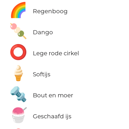
🌈
Regenboog
🍡
Dango
⭕
Lege rode cirkel
🍦
Softijs
🔩
Bout en moer
🍧
Geschaafd ijs