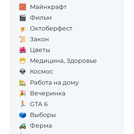
Майнкрафт
🧱
Фильм
🎬
Октоберфест
🍺
Закон
📜
Цветы
🌺
Медицина, Здоровье
😷
Космос
👽
Работа на дому
🏡
Вечеринка
🎉
GTA 6
🏃
Выборы
🗳️
Ферма
🚜