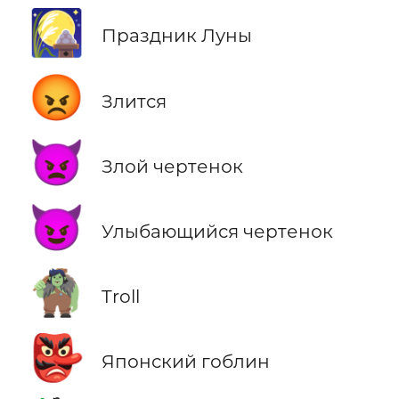
🎑
Праздник Луны
😡
Злится
👿
Злой чертенок
😈
Улыбающийся чертенок
🧌
Troll
👺
Японский гоблин