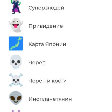
🦹
Суперзлодей
👻
Привидение
🗾
Карта Японии
💀
Череп
☠️
Череп и кости
👽
Инопланетянин