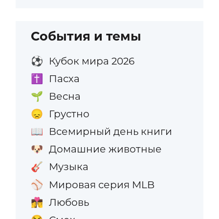
События и темы
Кубок мира 2026
⚽
Пасха
✝️
Весна
🌱
Грустно
😞
Всемирный день книги
📖
Домашние животные
🐶
Музыка
🎸
Мировая серия MLB
⚾
Любовь
👩‍❤️‍💋‍👨