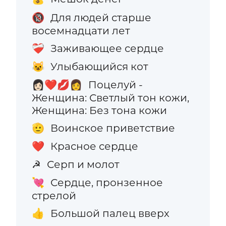
Для людей старше
🔞
восемнадцати лет
Заживающее сердце
❤️‍🩹
Улыбающийся кот
😺
Поцелуй -
👩🏻‍❤️‍💋‍👩
Женщина: Светлый тон кожи,
Женщина: Без тона кожи
Воинское приветствие
🫡
Красное сердце
❤️
Серп и молот
☭
Сердце, пронзенное
💘
стрелой
Большой палец вверх
👍