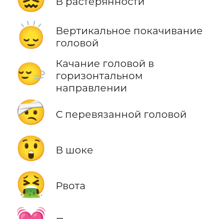
В растерянности
🙂‍↕️
Вертикальное покачивание
головой
Качание головой в
🙂‍↔️
горизонтальном
направлении
🤕
С перевязанной головой
😲
В шоке
🤮
Рвота