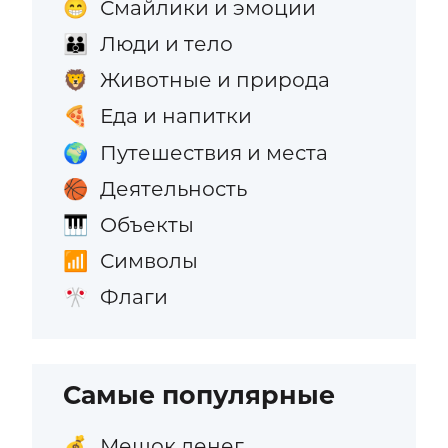
Смайлики и эмоции
😁
Люди и тело
👪
Животные и природа
🦁
Еда и напитки
🍕
Путешествия и места
🌍
Деятельность
🏀
Объекты
🎹
Символы
📶
Флаги
🎌
Самые популярные
Мешок денег
💰