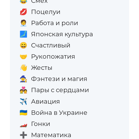
Смех
😂
Поцелуи
💋
Работа и роли
🧑‍💼
Японская культура
🗾
Счастливый
😄
Рукопожатия
🤝
Жесты
👋
Фэнтези и магия
🧙
Пары с сердцами
💑
Авиация
✈️
Война в Украине
🇺🇦
Гонки
🏎️
Математика
➕