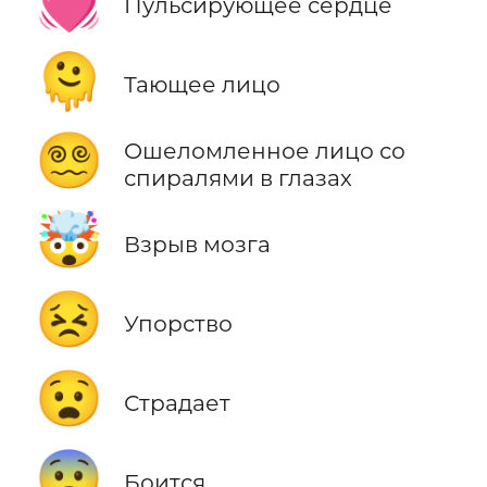
💓
Пульсирующее сердце
🫠
Тающее лицо
😵‍💫
Ошеломленное лицо со
спиралями в глазах
🤯
Взрыв мозга
😣
Упорство
😧
Страдает
😨
Боится