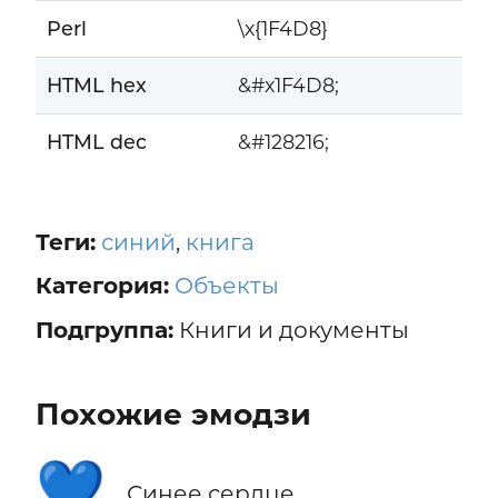
Perl
\x{1F4D8}
HTML hex
&#x1F4D8;
HTML dec
&#128216;
Теги:
синий
,
книга
Категория:
Объекты
Подгруппа:
Книги и документы
Похожие эмодзи
💙
Синее сердце