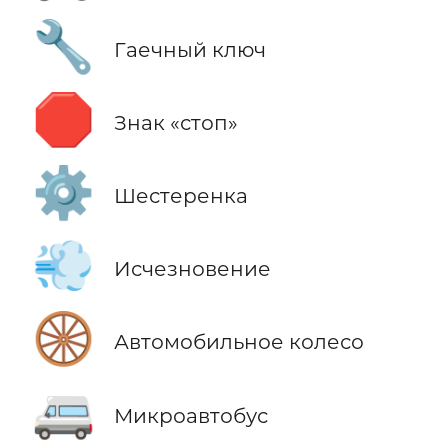
🔧
Гаечный ключ
🛑
Знак «стоп»
⚙️
Шестеренка
💨
Исчезновение
🛞
Автомобильное колесо
🚐
Микроавтобус