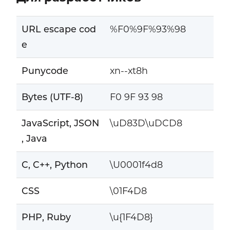
URL escape cod
%F0%9F%93%98
e
Punycode
xn--xt8h
Bytes (UTF-8)
F0 9F 93 98
JavaScript, JSON
\uD83D\uDCD8
, Java
C, C++, Python
\U0001f4d8
CSS
\01F4D8
PHP, Ruby
\u{1F4D8}