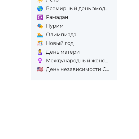
🌎
Всемирный день эмодзи
☪️
Рамадан
🎭
Пурим
🏊
Олимпиада
🎊
Новый год
🤱
День матери
♀️
Международный женский день (8-е марта)
🇺🇸
День независимости США