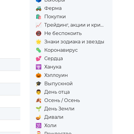
🚜
Ферма
🛍️
Покупки
📈
Трейдинг, акции и криптовалюта
📵
Не беспокоить
🌟
Знаки зодиака и звезды
🦠
Коронавирус
💕
Сердца
🕎
Ханука
🎃
Хэллоуин
🎓
Выпускной
👨
День отца
🍂
Осень / Осень
🌱
День Земли
🪔
Дивали
🕉️
Холи
🎅
Рождество