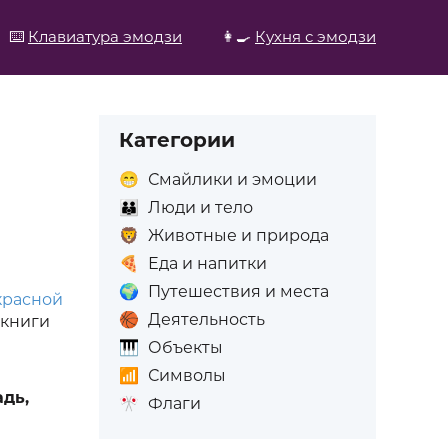
⌨️
Клавиатура эмодзи
👩‍🍳
Кухня с эмодзи
Категории
😁
Смайлики и эмоции
👪
Люди и тело
🦁
Животные и природа
🍕
Еда и напитки
🌍
Путешествия и места
красной
🏀
Деятельность
 книги
🎹
Объекты
📶
Символы
адь,
🎌
Флаги