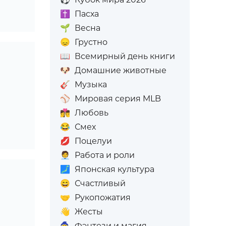
✝️
Пасха
🌱
Весна
😞
Грустно
📖
Всемирный день книги
🐶
Домашние животные
🎸
Музыка
⚾
Мировая серия MLB
👩‍❤️‍💋‍👨
Любовь
😂
Смех
💋
Поцелуи
🧑‍💼
Работа и роли
🗾
Японская культура
😄
Счастливый
🤝
Рукопожатия
👋
Жесты
🧙
Фэнтези и магия