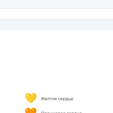
💛
Желтое сердце
🧡