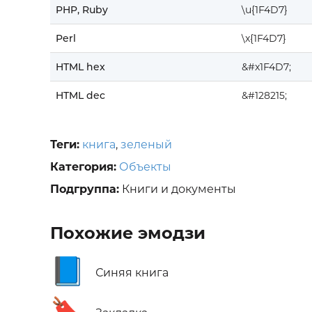
PHP, Ruby
\u{1F4D7}
Perl
\x{1F4D7}
HTML hex
&#x1F4D7;
HTML dec
&#128215;
Теги:
книга
,
зеленый
Категория:
Объекты
Подгруппа:
Книги и документы
Похожие эмодзи
📘
Синяя книга
🔖