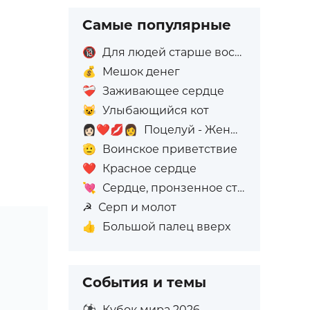
Самые популярные
🔞
Для людей старше восемнадцати лет
💰
Мешок денег
❤️‍🩹
Заживающее сердце
😺
Улыбающийся кот
👩🏻‍❤️‍💋‍👩
Поцелуй - Женщина: Светлый тон кожи, Женщина: Без тона кожи
🫡
Воинское приветствие
❤️
Красное сердце
💘
Сердце, пронзенное стрелой
☭
Серп и молот
👍
Большой палец вверх
События и темы
⚽
Кубок мира 2026