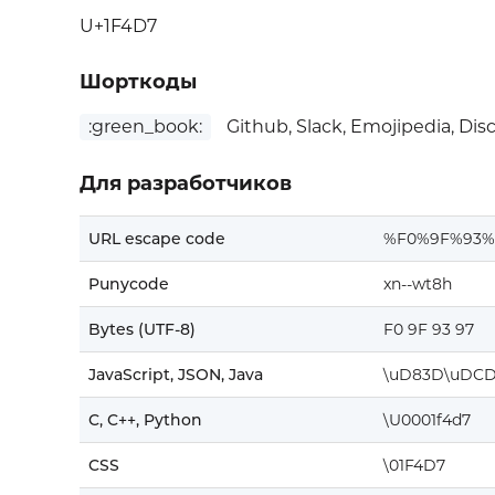
U+1F4D7
Шорткоды
:green_book:
Github, Slack, Emojipedia, Dis
Для разработчиков
URL escape code
%F0%9F%93%
Punycode
xn--wt8h
Bytes (UTF-8)
F0 9F 93 97
JavaScript, JSON, Java
\uD83D\uDC
C, C++, Python
\U0001f4d7
CSS
\01F4D7