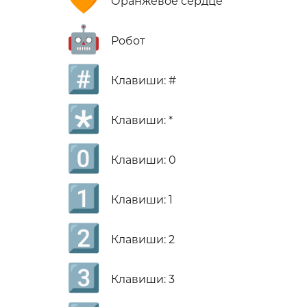
Оранжевое сердце
🤖
Робот
#️⃣
Клавиши: #
*️⃣
Клавиши: *
0️⃣
Клавиши: 0
1️⃣
Клавиши: 1
2️⃣
Клавиши: 2
3️⃣
Клавиши: 3