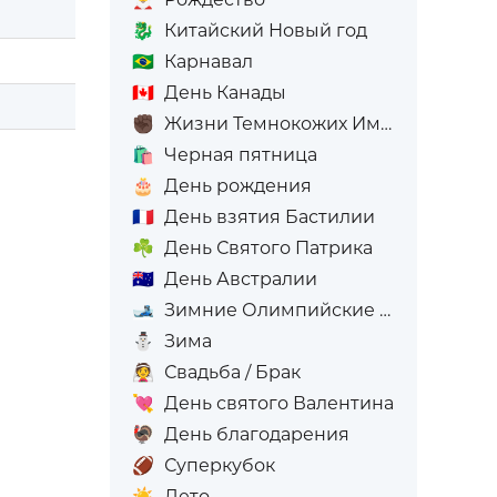
🐉
Китайский Новый год
🇧🇷
Карнавал
🇨🇦
День Канады
✊🏿
Жизни Темнокожих Имеют Значение
🛍️
Черная пятница
🎂
День рождения
🇫🇷
День взятия Бастилии
☘️
День Святого Патрика
🇦🇺
День Австралии
🎿
Зимние Олимпийские игры
⛄
Зима
👰
Свадьба / Брак
💘
День святого Валентина
🦃
День благодарения
🏈
Суперкубок
☀️
Лето