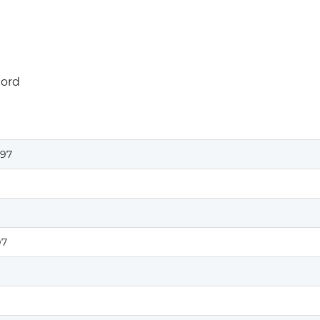
cord
97
D7