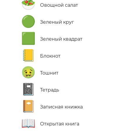
🥗
Овощной салат
🟢
Зеленый круг
🟩
Зеленый квадрат
📒
Блокнот
🤢
Тошнит
📓
Тетрадь
📔
Записная книжка
📖
Открытая книга