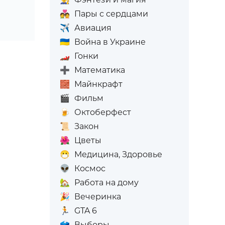
💑
Пары с сердцами
✈️
Авиация
🇺🇦
Война в Украине
🏎️
Гонки
➕
Математика
🧱
Майнкрафт
🎬
Фильм
🍺
Октоберфест
📜
Закон
🌺
Цветы
😷
Медицина, Здоровье
👽
Космос
🏡
Работа на дому
🎉
Вечеринка
🏃
GTA 6
🗳️
Выборы