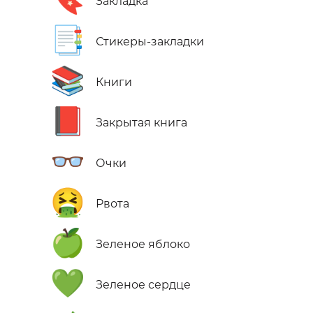
Закладка
📑
Стикеры-закладки
📚
Книги
📕
Закрытая книга
👓
Очки
🤮
Рвота
🍏
Зеленое яблоко
💚
Зеленое сердце