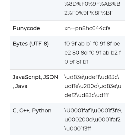
%8D%F0%9F%AB%B
2%F0%9F%8F%BF
Punycode
xn--pn8hc644cfa
Bytes (UTF-8)
f0 9f ab b1 f0 9f 8f be
e2 80 8d f0 9f ab b2 f
0 9f 8f bf
JavaScript, JSON
\ud83e\udef1\ud83c\
, Java
udffe\u200d\ud83e\u
def2\ud83c\udfff
C, C++, Python
\U0001faf1\u0001f3fe\
u000200d\u0001faf2
\u0001f3ff