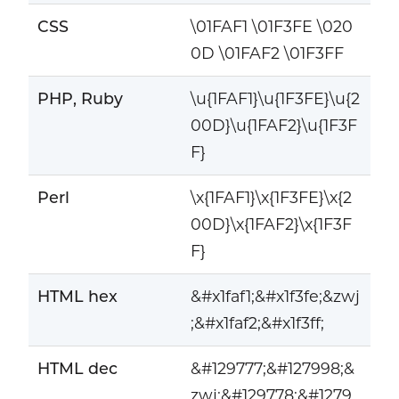
CSS
\01FAF1 \01F3FE \020
0D \01FAF2 \01F3FF
PHP, Ruby
\u{1FAF1}\u{1F3FE}\u{2
00D}\u{1FAF2}\u{1F3F
F}
Perl
\x{1FAF1}\x{1F3FE}\x{2
00D}\x{1FAF2}\x{1F3F
F}
HTML hex
&#x1faf1;&#x1f3fe;&zwj
;&#x1faf2;&#x1f3ff;
HTML dec
&#129777;&#127998;&
zwj;&#129778;&#1279