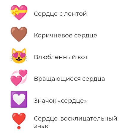
💝
Сердце с лентой
🤎
Коричневое сердце
😻
Влюбленный кот
💞
Вращающиеся сердца
💟
Значок «сердце»
❣️
Сердце-восклицательный
знак