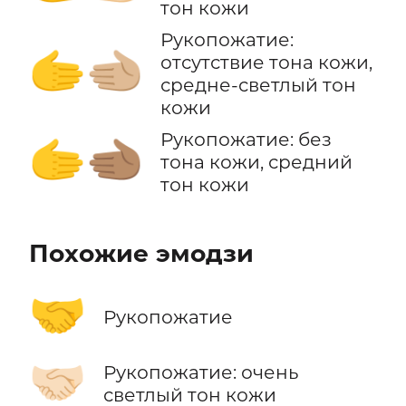
тон кожи
Рукопожатие:
🫱‍🫲🏼
отсутствие тона кожи,
средне-светлый тон
кожи
Рукопожатие: без
🫱‍🫲🏽
тона кожи, средний
тон кожи
Похожие эмодзи
🤝
Рукопожатие
🤝🏻
Рукопожатие: очень
светлый тон кожи