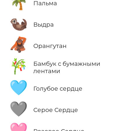
🌴
Пальма
🦦
Выдра
🦧
Орангутан
🎋
Бамбук с бумажными
лентами
🩵
Голубое сердце
🩶
Серое Сердце
🩷