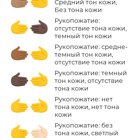
🫱🏽‍🫲
Средний тон кожи,
Без тона кожи
Рукопожатие:
🫱‍🫲🏿
отсутствие тона кожи,
темный тон кожи
Рукопожатие: средне-
🫱🏾‍🫲
темный тон кожи,
отсутствие тона кожи
Рукопожатие: темный
🫱🏿‍🫲
тон кожи, отсутствие
тона кожи
Рукопожатие: нет
🫱‍🫲
тона кожи, нет тона
кожи
Рукопожатие: без
🫱‍🫲🏻
тона кожи, светлый