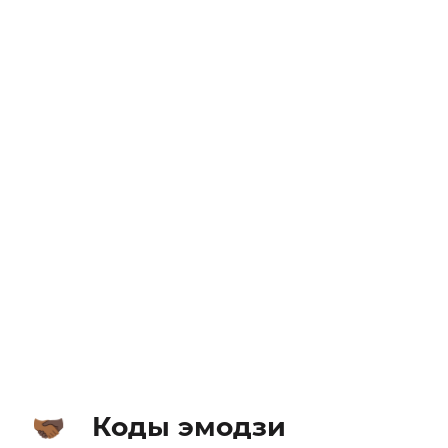
Коды эмодзи
🫱🏾‍🫲🏿