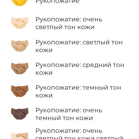
Рукопожатие
🤝🏻
Рукопожатие: очень
светлый тон кожи
🤝🏼
Рукопожатие: светлый тон
кожи
🤝🏽
Рукопожатие: средний тон
кожи
🤝🏾
Рукопожатие: темный тон
кожи
🤝🏿
Рукопожатие: очень
темный тон кожи
Рукопожатие: очень
🫱🏻‍🫲🏼
светлый тон кожи светлый