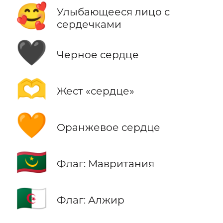
🥰
Улыбающееся лицо с
сердечками
🖤
Черное сердце
🫶
Жест «сердце»
🧡
Оранжевое сердце
🇲🇷
Флаг: Мавритания
🇩🇿
Флаг: Алжир