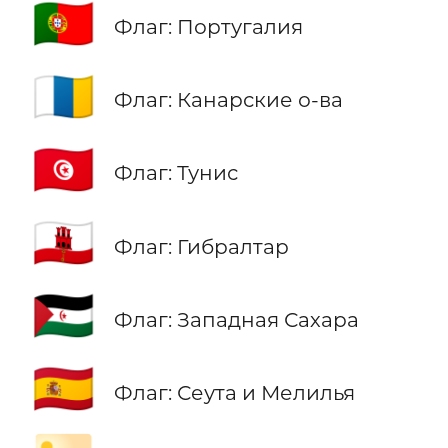
🇵🇹
Флаг: Португалия
🇮🇨
Флаг: Канарские о-ва
🇹🇳
Флаг: Тунис
🇬🇮
Флаг: Гибралтар
🇪🇭
Флаг: Западная Сахара
🇪🇦
Флаг: Сеута и Мелилья