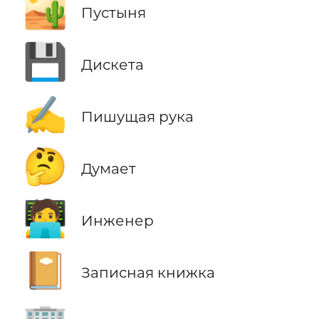
🏜️
Пустыня
💾
Дискета
✍️
Пишущая рука
🤔
Думает
🧑‍💻
Инженер
📔
Записная книжка