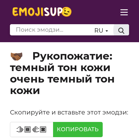
RU
Рукопожатие:
🫱🏾‍🫲🏿
темный тон кожи
очень темный тон
кожи
Скопируйте и вставьте этот эмодзи:
🫱🏾‍🫲🏿
КОПИРОВАТЬ