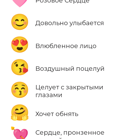
Розовое Сердце
😊
Довольно улыбается
😍
Влюбленное лицо
😘
Воздушный поцелуй
😚
Целует с закрытыми
глазами
🤗
Хочет обнять
💘
Сердце, пронзенное