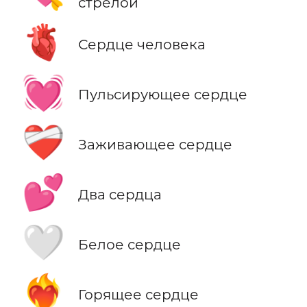
стрелой
🫀
Сердце человека
💓
Пульсирующее сердце
❤️‍🩹
Заживающее сердце
💕
Два сердца
🤍
Белое сердце
❤️‍🔥
Горящее сердце