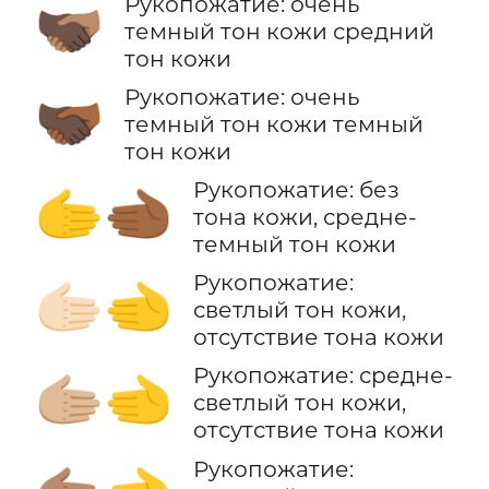
Рукопожатие: очень
🫱🏿‍🫲🏽
темный тон кожи средний
тон кожи
Рукопожатие: очень
🫱🏿‍🫲🏾
темный тон кожи темный
тон кожи
Рукопожатие: без
🫱‍🫲🏾
тона кожи, средне-
темный тон кожи
Рукопожатие:
🫱🏻‍🫲
светлый тон кожи,
отсутствие тона кожи
Рукопожатие: средне-
🫱🏼‍🫲
светлый тон кожи,
отсутствие тона кожи
Рукопожатие: