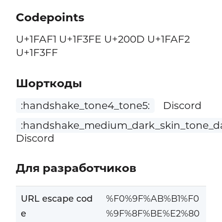
Codepoints
U+1FAF1 U+1F3FE U+200D U+1FAF2
U+1F3FF
Шорткоды
:handshake_tone4_tone5:
Discord
:handshake_medium_dark_skin_tone_da
Discord
Для разработчиков
URL escape cod
%F0%9F%AB%B1%F0
e
%9F%8F%BE%E2%80