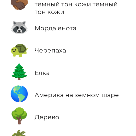
🫱🏿‍🫲🏾
темный тон кожи темный
тон кожи
🦝
Морда енота
🐢
Черепаха
🌲
Елка
🌎
Америка на земном шаре
🌳
Дерево