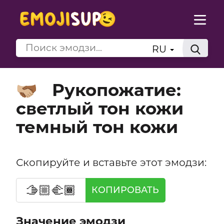
RU
Рукопожатие:
🫱🏼‍🫲🏾
светлый тон кожи
темный тон кожи
Скопируйте и вставьте этот эмодзи:
🫱🏼‍🫲🏾
КОПИРОВАТЬ
Значение эмодзи