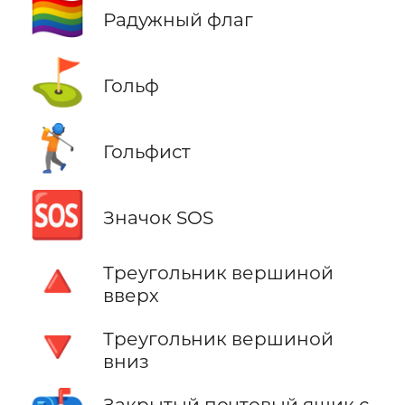
🏳️‍🌈
Радужный флаг
⛳
Гольф
🏌️
Гольфист
🆘
Значок SOS
🔺
Треугольник вершиной
вверх
🔻
Треугольник вершиной
вниз
Закрытый почтовый ящик с