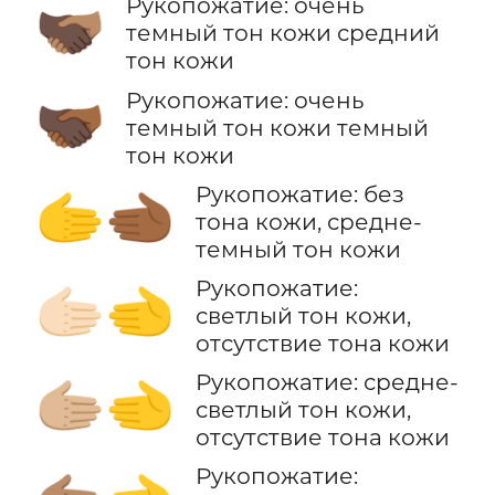
Рукопожатие: очень
🫱🏿‍🫲🏽
темный тон кожи средний
тон кожи
Рукопожатие: очень
🫱🏿‍🫲🏾
темный тон кожи темный
тон кожи
Рукопожатие: без
🫱‍🫲🏾
тона кожи, средне-
темный тон кожи
Рукопожатие:
🫱🏻‍🫲
светлый тон кожи,
отсутствие тона кожи
Рукопожатие: средне-
🫱🏼‍🫲
светлый тон кожи,
отсутствие тона кожи
Рукопожатие: