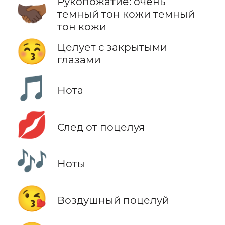
Рукопожатие: очень
🫱🏿‍🫲🏾
темный тон кожи темный
тон кожи
😚
Целует с закрытыми
глазами
🎵
Нота
💋
След от поцелуя
🎶
Ноты
😘
Воздушный поцелуй