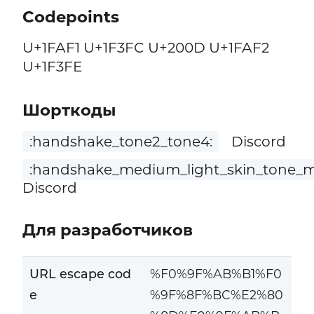
Codepoints
U+1FAF1 U+1F3FC U+200D U+1FAF2
U+1F3FE
Шорткоды
:handshake_tone2_tone4:
Discord
:handshake_medium_light_skin_tone_m
Discord
Для разработчиков
URL escape cod
%F0%9F%AB%B1%F0
e
%9F%8F%BC%E2%80