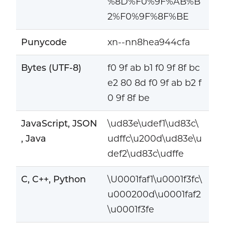
%8D%F0%9F%AB%B
2%F0%9F%8F%BE
Punycode
xn--nn8hea944cfa
Bytes (UTF-8)
f0 9f ab b1 f0 9f 8f bc
e2 80 8d f0 9f ab b2 f
0 9f 8f be
JavaScript, JSON
\ud83e\udef1\ud83c\
, Java
udffc\u200d\ud83e\u
def2\ud83c\udffe
C, C++, Python
\U0001faf1\u0001f3fc\
u000200d\u0001faf2
\u0001f3fe