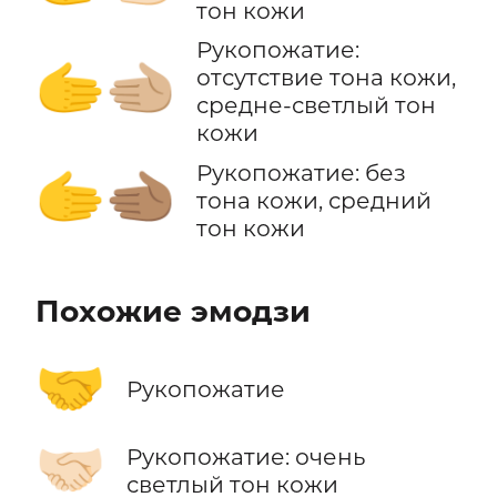
тон кожи
Рукопожатие:
🫱‍🫲🏼
отсутствие тона кожи,
средне-светлый тон
кожи
Рукопожатие: без
🫱‍🫲🏽
тона кожи, средний
тон кожи
Похожие эмодзи
🤝
Рукопожатие
🤝🏻
Рукопожатие: очень
светлый тон кожи