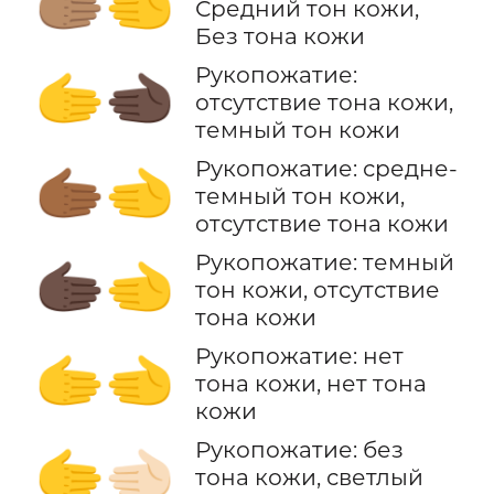
🫱🏽‍🫲
Средний тон кожи,
Без тона кожи
Рукопожатие:
🫱‍🫲🏿
отсутствие тона кожи,
темный тон кожи
Рукопожатие: средне-
🫱🏾‍🫲
темный тон кожи,
отсутствие тона кожи
Рукопожатие: темный
🫱🏿‍🫲
тон кожи, отсутствие
тона кожи
Рукопожатие: нет
🫱‍🫲
тона кожи, нет тона
кожи
Рукопожатие: без
🫱‍🫲🏻
тона кожи, светлый