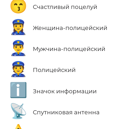
😙
Счастливый поцелуй
👮‍♀️
Женщина-полицейский
👮‍♂️
Мужчина-полицейский
👮
Полицейский
ℹ️
Значок информации
📡
Спутниковая антенна