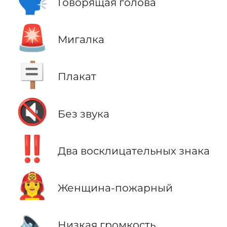
🗣️
Говорящая голова
🚨
Мигалка
🪧
Плакат
🔇
Без звука
‼️
Два восклицательных знака
👩‍🚒
Женщина-пожарный
🔈
Низкая громкость