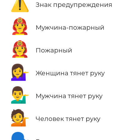
⚠️
Знак предупреждения
👨‍🚒
Мужчина-пожарный
🧑‍🚒
Пожарный
💁‍♀️
Женщина тянет руку
💁‍♂️
Мужчина тянет руку
💁
Человек тянет руку