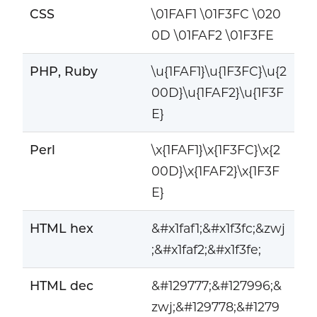
CSS
\01FAF1 \01F3FC \020
0D \01FAF2 \01F3FE
PHP, Ruby
\u{1FAF1}\u{1F3FC}\u{2
00D}\u{1FAF2}\u{1F3F
E}
Perl
\x{1FAF1}\x{1F3FC}\x{2
00D}\x{1FAF2}\x{1F3F
E}
HTML hex
&#x1faf1;&#x1f3fc;&zwj
;&#x1faf2;&#x1f3fe;
HTML dec
&#129777;&#127996;&
zwj;&#129778;&#1279