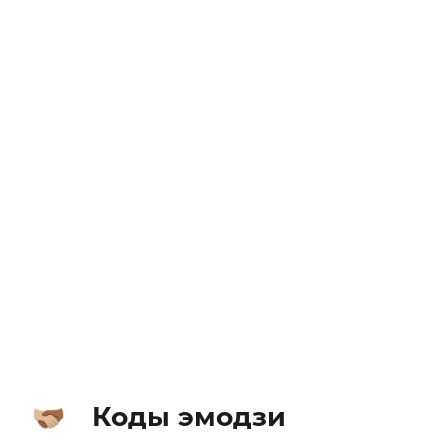
Коды эмодзи
🫱🏼‍🫲🏾