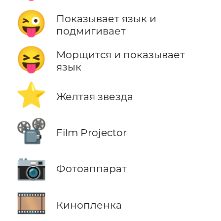
😜
Показывает язык и
подмигивает
😝
Морщится и показывает
язык
⭐
Желтая звезда
📽️
Film Projector
📷
Фотоаппарат
🎞️
Кинопленка