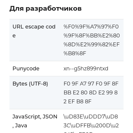
Для разработчиков
URL escape cod
%F0%9F%A7%97%F0
e
%9F%8F%BB%E2%80
%8D%E2%99%82%EF
%B8%8F
Punycode
xn--g5hz899ntxd
Bytes (UTF-8)
F0 9F A7 97 F0 9F 8F
BB E2 80 8D E2 99 8
2 EF B8 8F
JavaScript, JSON
\uD83E\uDDD7\uD8
, Java
3C\uDFFB\u200D\u2