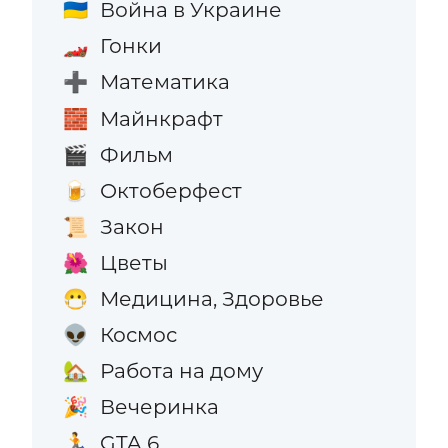
Война в Украине
🇺🇦
Гонки
🏎️
Математика
➕
Майнкрафт
🧱
Фильм
🎬
Октоберфест
🍺
Закон
📜
Цветы
🌺
Медицина, Здоровье
😷
Космос
👽
Работа на дому
🏡
Вечеринка
🎉
GTA 6
🏃