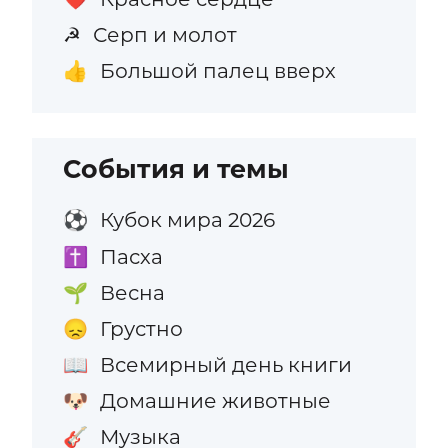
Серп и молот
☭
Большой палец вверх
👍
События и темы
Кубок мира 2026
⚽
Пасха
✝️
Весна
🌱
Грустно
😞
Всемирный день книги
📖
Домашние животные
🐶
Музыка
🎸