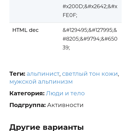
#x200D;&#x2642;&#x
FE0F;
HTML dec
&#129495;&#127995;&
#8205;&#9794;&#650
39;
Теги:
альпинист
,
светлый тон кожи
,
мужской альпинизм
Категория:
Люди и тело
Подгруппа:
Активности
Другие варианты