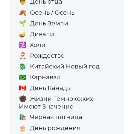
День отца
👨
Осень / Осень
🍂
День Земли
🌱
Дивали
🪔
Холи
🕉️
Рождество
🎅
Китайский Новый год
🐉
Карнавал
🇧🇷
День Канады
🇨🇦
Жизни Темнокожих
✊🏿
Имеют Значение
Черная пятница
🛍️
День рождения
🎂