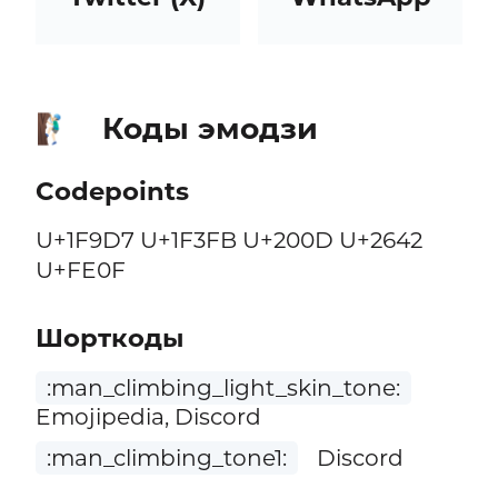
Коды эмодзи
🧗🏻‍♂️
Codepoints
U+1F9D7 U+1F3FB U+200D U+2642
U+FE0F
Шорткоды
:man_climbing_light_skin_tone:
Emojipedia, Discord
:man_climbing_tone1:
Discord