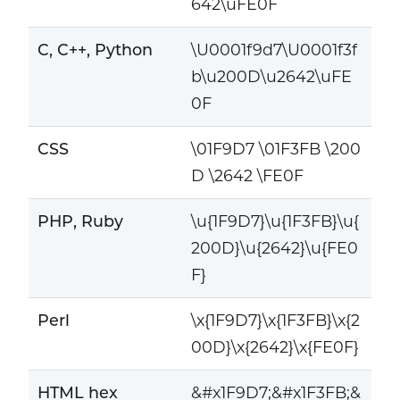
642\uFE0F
C, C++, Python
\U0001f9d7\U0001f3f
b\u200D\u2642\uFE
0F
CSS
\01F9D7 \01F3FB \200
D \2642 \FE0F
PHP, Ruby
\u{1F9D7}\u{1F3FB}\u{
200D}\u{2642}\u{FE0
F}
Perl
\x{1F9D7}\x{1F3FB}\x{2
00D}\x{2642}\x{FE0F}
HTML hex
&#x1F9D7;&#x1F3FB;&