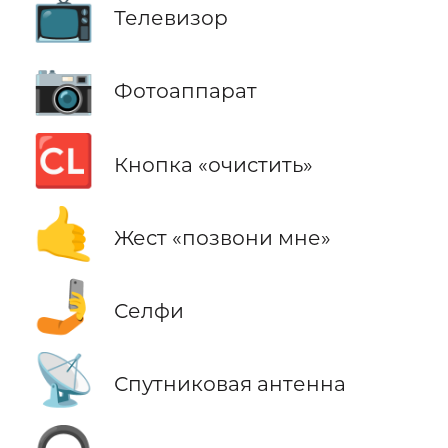
📺
Телевизор
📷
Фотоаппарат
🆑
Кнопка «очистить»
🤙
Жест «позвони мне»
🤳
Селфи
📡
Спутниковая антенна