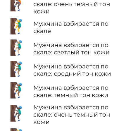
🧗🏿
скале: очень темный тон
кожи
🧗‍♂️
Мужчина взбирается по
скале
🧗🏼‍♂️
Мужчина взбирается по
скале: светлый тон кожи
🧗🏽‍♂️
Мужчина взбирается по
скале: средний тон кожи
🧗🏾‍♂️
Мужчина взбирается по
скале: темный тон кожи
Мужчина взбирается по
🧗🏿‍♂️
скале: очень темный тон
кожи