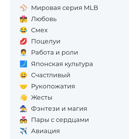
Мировая серия MLB
⚾
Любовь
👩‍❤️‍💋‍👨
Смех
😂
Поцелуи
💋
Работа и роли
🧑‍💼
Японская культура
🗾
Счастливый
😄
Рукопожатия
🤝
Жесты
👋
Фэнтези и магия
🧙
Пары с сердцами
💑
Авиация
✈️