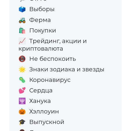
Выборы
🗳️
Ферма
🚜
Покупки
🛍️
Трейдинг, акции и
📈
криптовалюта
Не беспокоить
📵
Знаки зодиака и звезды
🌟
Коронавирус
🦠
Сердца
💕
Ханука
🕎
Хэллоуин
🎃
Выпускной
🎓