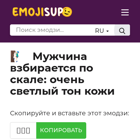
RU
Мужчина
🧗🏻‍♂️
взбирается по
скале: очень
светлый тон кожи
Скопируйте и вставьте этот эмодзи:
🧗🏻‍♂️
КОПИРОВАТЬ