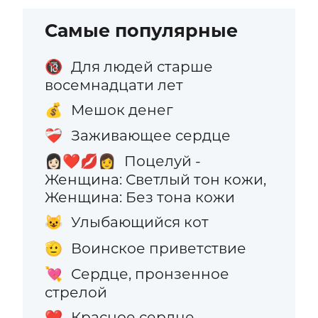
Самые популярные
Для людей старше
🔞
восемнадцати лет
Мешок денег
💰
Заживающее сердце
❤️‍🩹
Поцелуй -
👩🏻‍❤️‍💋‍👩
Женщина: Светлый тон кожи,
Женщина: Без тона кожи
Улыбающийся кот
😺
Воинское приветствие
🫡
Сердце, пронзенное
💘
стрелой
Красное сердце
❤️