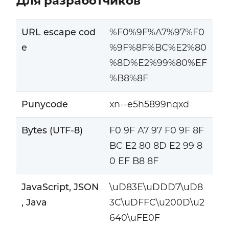
Для разработчиков
URL escape cod
%F0%9F%A7%97%F0
e
%9F%8F%BC%E2%80
%8D%E2%99%80%EF
%B8%8F
Punycode
xn--e5h5899nqxd
Bytes (UTF-8)
F0 9F A7 97 F0 9F 8F
BC E2 80 8D E2 99 8
0 EF B8 8F
JavaScript, JSON
\uD83E\uDDD7\uD8
, Java
3C\uDFFC\u200D\u2
640\uFE0F