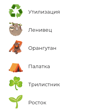
♻️
Утилизация
🦥
Ленивец
🦧
Орангутан
⛺
Палатка
☘️
Трилистник
🌱
Росток