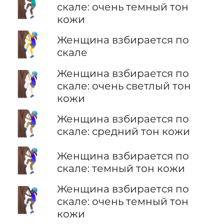
🧗🏿‍♂️
скале: очень темный тон
кожи
🧗‍♀️
Женщина взбирается по
скале
Женщина взбирается по
🧗🏻‍♀️
скале: очень светлый тон
кожи
🧗🏽‍♀️
Женщина взбирается по
скале: средний тон кожи
🧗🏾‍♀️
Женщина взбирается по
скале: темный тон кожи
Женщина взбирается по
🧗🏿‍♀️
скале: очень темный тон
кожи