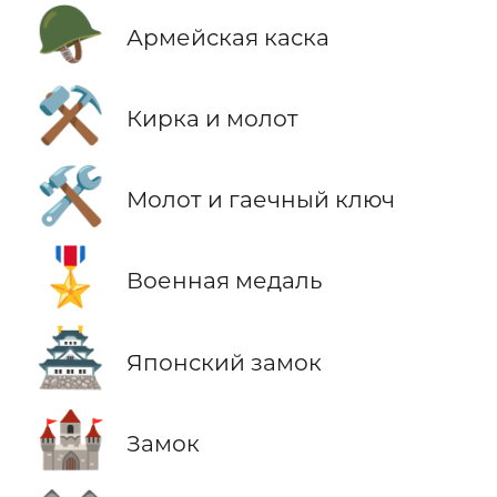
🪖
Армейская каска
⚒️
Кирка и молот
🛠️
Молот и гаечный ключ
🎖️
Военная медаль
🏯
Японский замок
🏰
Замок