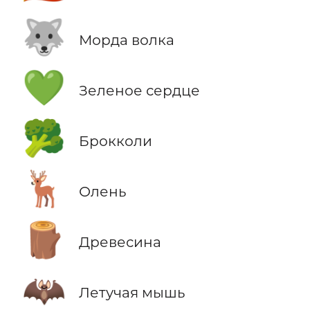
🐺
Морда волка
💚
Зеленое сердце
🥦
Брокколи
🦌
Олень
🪵
Древесина
🦇
Летучая мышь