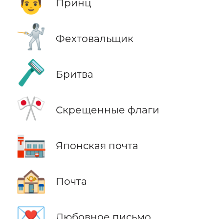
🤴
Принц
🤺
Фехтовальщик
🪒
Бритва
🎌
Скрещенные флаги
🏣
Японская почта
🏤
Почта
💌
Любовное письмо