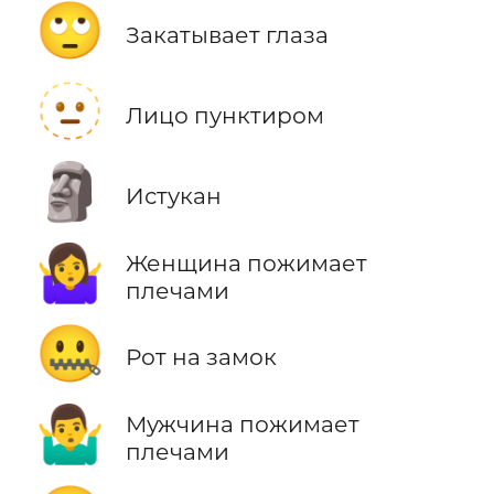
🙄
Закатывает глаза
🫥
Лицо пунктиром
🗿
Истукан
🤷‍♀️
Женщина пожимает
плечами
🤐
Рот на замок
🤷‍♂️
Мужчина пожимает
плечами