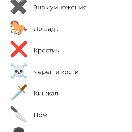
✖️
Знак умножения
🐎
Лошадь
❌
Крестик
☠️
Череп и кости
🗡️
Кинжал
🔪
Нож