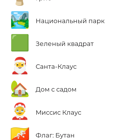
🏞️
Национальный парк
🟩
Зеленый квадрат
🎅
Санта-Клаус
🏡
Дом с садом
🤶
Миссис Клаус
🇧🇹
Флаг: Бутан