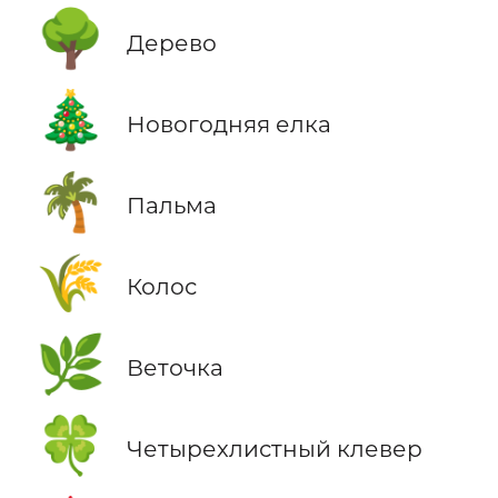
🌳
Дерево
🎄
Новогодняя елка
🌴
Пальма
🌾
Колос
🌿
Веточка
🍀
Четырехлистный клевер