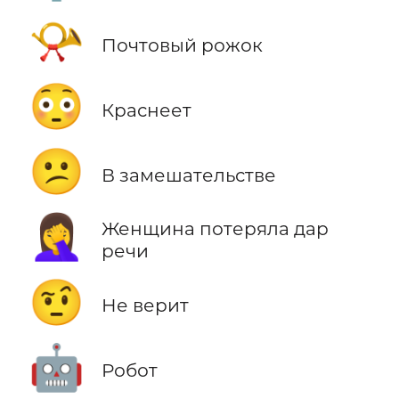
📯
Почтовый рожок
😳
Краснеет
😕
В замешательстве
🤦‍♀️
Женщина потеряла дар
речи
🤨
Не верит
🤖
Робот