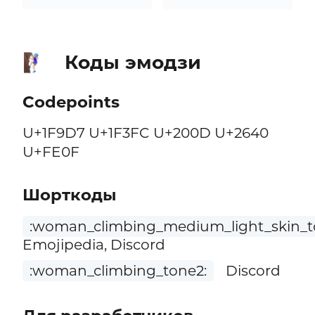
Коды эмодзи
🧗🏼‍♀️
Codepoints
U+1F9D7 U+1F3FC U+200D U+2640
U+FE0F
Шорткоды
:woman_climbing_medium_light_skin_t
Emojipedia, Discord
:woman_climbing_tone2:
Discord