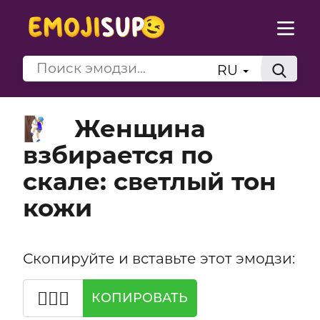
RU
Женщина
🧗🏼‍♀️
взбирается по
скале: светлый тон
кожи
Скопируйте и вставьте этот эмодзи:
🧗🏼‍♀️
КОПИРОВАТЬ