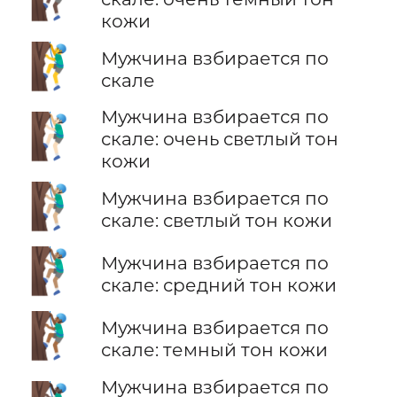
кожи
🧗‍♂️
Мужчина взбирается по
скале
Мужчина взбирается по
🧗🏻‍♂️
скале: очень светлый тон
кожи
🧗🏼‍♂️
Мужчина взбирается по
скале: светлый тон кожи
🧗🏽‍♂️
Мужчина взбирается по
скале: средний тон кожи
🧗🏾‍♂️
Мужчина взбирается по
скале: темный тон кожи
Мужчина взбирается по