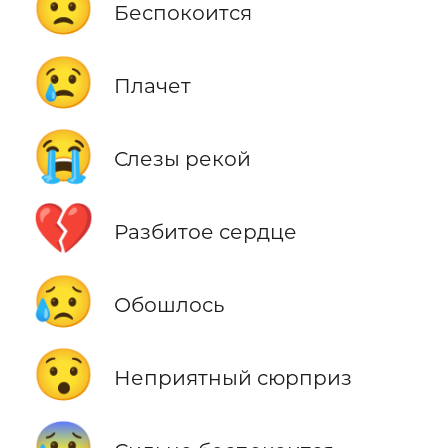
😟
Беспокоится
😢
Плачет
😭
Слезы рекой
💔
Разбитое сердце
😥
Обошлось
😯
Неприятный сюрприз
😰