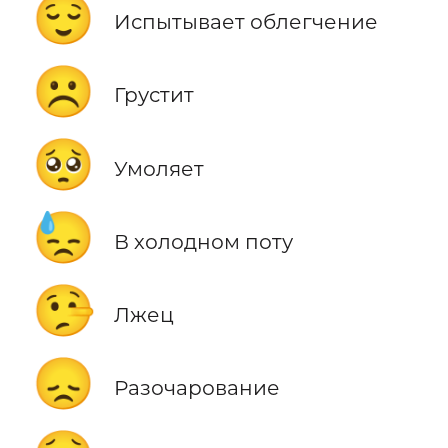
😌
Испытывает облегчение
☹️
Грустит
🥺
Умоляет
😓
В холодном поту
🤥
Лжец
😞
Разочарование