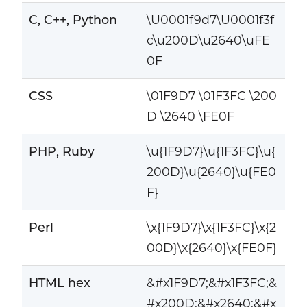
C, C++, Python
\U0001f9d7\U0001f3f
c\u200D\u2640\uFE
0F
CSS
\01F9D7 \01F3FC \200
D \2640 \FE0F
PHP, Ruby
\u{1F9D7}\u{1F3FC}\u{
200D}\u{2640}\u{FE0
F}
Perl
\x{1F9D7}\x{1F3FC}\x{2
00D}\x{2640}\x{FE0F}
HTML hex
&#x1F9D7;&#x1F3FC;&
#x200D;&#x2640;&#x