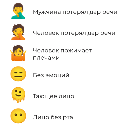
🤦‍♂️
Мужчина потерял дар речи
🤦
Человек потерял дар речи
🤷
Человек пожимает
плечами
😑
Без эмоций
🫠
Тающее лицо
😶
Лицо без рта