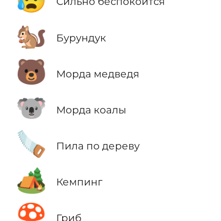
Сильно беспокоится
🐿️
Бурундук
🐻
Морда медведя
🐨
Морда коалы
🪚
Пила по дереву
🏕️
Кемпинг
🍄
Гриб