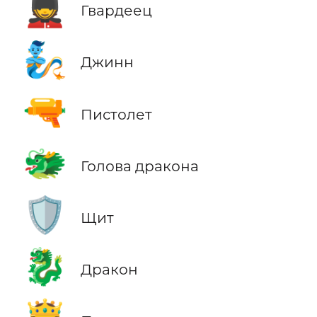
💂
Гвардеец
🧞
Джинн
🔫
Пистолет
🐲
Голова дракона
🛡️
Щит
🐉
Дракон