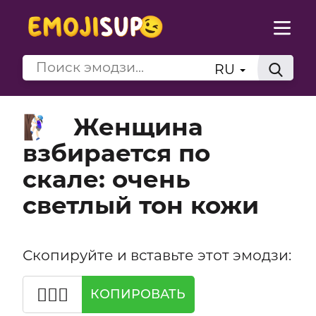
RU
Женщина
🧗🏻‍♀️
взбирается по
скале: очень
светлый тон кожи
Скопируйте и вставьте этот эмодзи:
🧗🏻‍♀️
КОПИРОВАТЬ