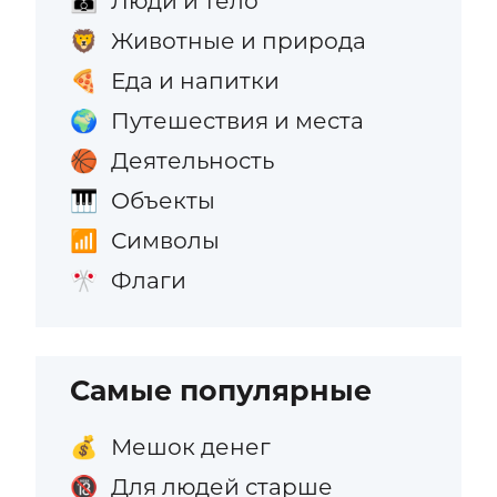
Люди и тело
👪
Животные и природа
🦁
Еда и напитки
🍕
Путешествия и места
🌍
Деятельность
🏀
Объекты
🎹
Символы
📶
Флаги
🎌
Самые популярные
Мешок денег
💰
Для людей старше
🔞