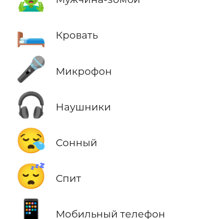
🛏️
Кровать
🎤
Микрофон
🎧
Наушники
😪
Сонный
😴
Спит
📱
Мобильный телефон