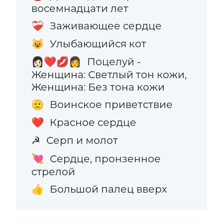
восемнадцати лет
Заживающее сердце
❤️‍🩹
Улыбающийся кот
😺
Поцелуй -
👩🏻‍❤️‍💋‍👩
Женщина: Светлый тон кожи,
Женщина: Без тона кожи
Воинское приветствие
🫡
Красное сердце
❤️
Серп и молот
☭
Сердце, пронзенное
💘
стрелой
Большой палец вверх
👍