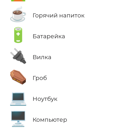
☕
Горячий напиток
🔋
Батарейка
🔌
Вилка
⚰️
Гроб
💻
Ноутбук
🖥️
Компьютер