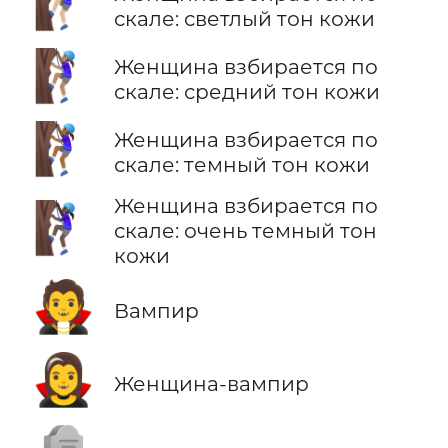
🧗🏼‍♀️
скале: светлый тон кожи
🧗🏽‍♀️
Женщина взбирается по
скале: средний тон кожи
🧗🏾‍♀️
Женщина взбирается по
скале: темный тон кожи
Женщина взбирается по
🧗🏿‍♀️
скале: очень темный тон
кожи
🧛
Вампир
🧛‍♀️
Женщина-вампир