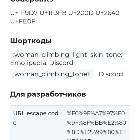
U+1F9D7 U+1F3FB U+200D U+2640
U+FE0F
Шорткоды
:woman_climbing_light_skin_tone:
Emojipedia, Discord
:woman_climbing_tone1:
Discord
Для разработчиков
URL escape cod
%F0%9F%A7%97%F0
e
%9F%8F%BB%E2%80
%8D%E2%99%80%EF