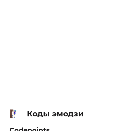
Коды эмодзи
🧗🏻‍♀️
Codepoints