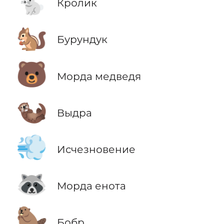
🐇
Кролик
🐿️
Бурундук
🐻
Морда медведя
🦦
Выдра
💨
Исчезновение
🦝
Морда енота
🦫
Бобр