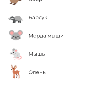
🦡
Барсук
🐭
Морда мыши
🐁
Мышь
🦌
Олень