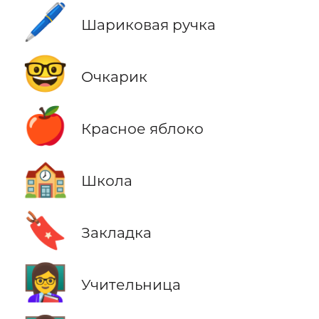
🖊️
Шариковая ручка
🤓
Очкарик
🍎
Красное яблоко
🏫
Школа
🔖
Закладка
👩‍🏫
Учительница