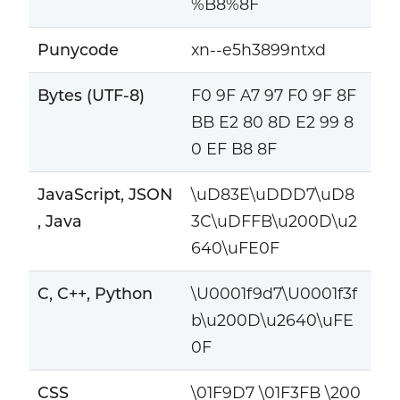
%B8%8F
Punycode
xn--e5h3899ntxd
Bytes (UTF-8)
F0 9F A7 97 F0 9F 8F
BB E2 80 8D E2 99 8
0 EF B8 8F
JavaScript, JSON
\uD83E\uDDD7\uD8
, Java
3C\uDFFB\u200D\u2
640\uFE0F
C, C++, Python
\U0001f9d7\U0001f3f
b\u200D\u2640\uFE
0F
CSS
\01F9D7 \01F3FB \200