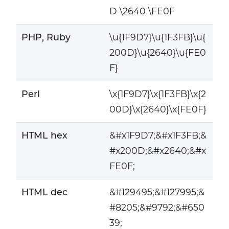
D \2640 \FE0F
PHP, Ruby
\u{1F9D7}\u{1F3FB}\u{
200D}\u{2640}\u{FE0
F}
Perl
\x{1F9D7}\x{1F3FB}\x{2
00D}\x{2640}\x{FE0F}
HTML hex
&#x1F9D7;&#x1F3FB;&
#x200D;&#x2640;&#x
FE0F;
HTML dec
&#129495;&#127995;&
#8205;&#9792;&#650
39;