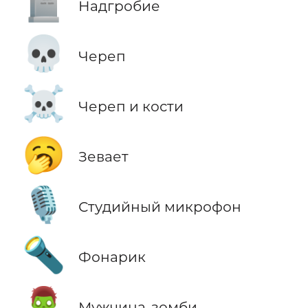
🪦
Надгробие
💀
Череп
☠️
Череп и кости
🥱
Зевает
🎙️
Студийный микрофон
🔦
Фонарик
🧟‍♂️
Мужчина-зомби