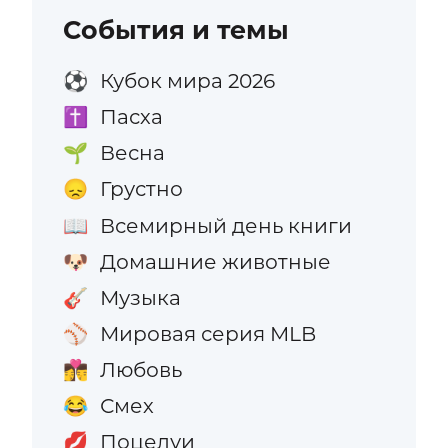
События и темы
Кубок мира 2026
⚽
Пасха
✝️
Весна
🌱
Грустно
😞
Всемирный день книги
📖
Домашние животные
🐶
Музыка
🎸
Мировая серия MLB
⚾
Любовь
👩‍❤️‍💋‍👨
Смех
😂
Поцелуи
💋