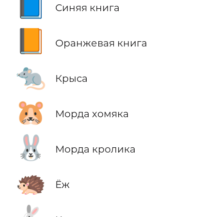
📘
Синяя книга
📙
Оранжевая книга
🐀
Крыса
🐹
Морда хомяка
🐰
Морда кролика
🦔
Ёж