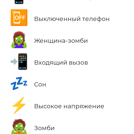
📴
Выключенный телефон
🧟‍♀️
Женщина-зомби
📲
Входящий вызов
💤
Сон
⚡
Высокое напряжение
🧟
Зомби