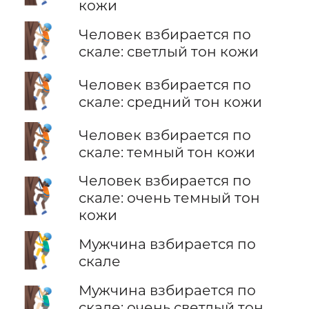
кожи
🧗🏼
Человек взбирается по
скале: светлый тон кожи
🧗🏽
Человек взбирается по
скале: средний тон кожи
🧗🏾
Человек взбирается по
скале: темный тон кожи
Человек взбирается по
🧗🏿
скале: очень темный тон
кожи
🧗‍♂️
Мужчина взбирается по
скале
Мужчина взбирается по
🧗🏻‍♂️
скале: очень светлый тон