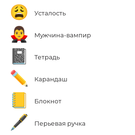
😩
Усталость
🧛‍♂️
Мужчина-вампир
📓
Тетрадь
✏️
Карандаш
📒
Блокнот
🖋️
Перьевая ручка