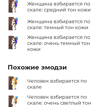
🧗🏽‍♀️
Женщина взбирается по
скале: средний тон кожи
🧗🏾‍♀️
Женщина взбирается по
скале: темный тон кожи
Женщина взбирается по
🧗🏿‍♀️
скале: очень темный тон
кожи
Похожие эмодзи
🧗
Человек взбирается по
скале
Человек взбирается по
🧗🏻
скале: очень светлый тон