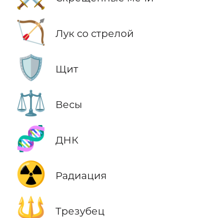
🏹
Лук со стрелой
🛡️
Щит
⚖️
Весы
🧬
ДНК
☢️
Радиация
🔱
Трезубец