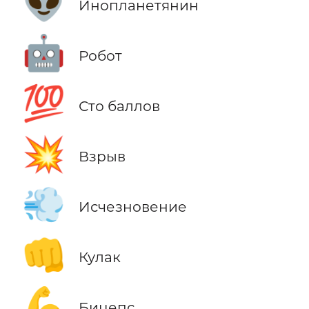
👽
Инопланетянин
🤖
Робот
💯
Сто баллов
💥
Взрыв
💨
Исчезновение
👊
Кулак
💪
Бицепс