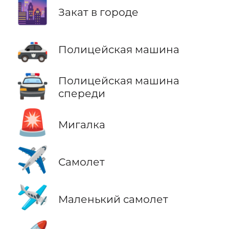
🌆
Закат в городе
🚓
Полицейская машина
🚔
Полицейская машина
спереди
🚨
Мигалка
✈️
Самолет
🛩️
Маленький самолет