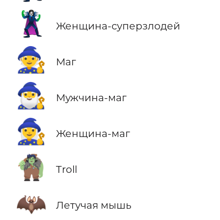
🦹‍♀️
Женщина-суперзлодей
🧙
Маг
🧙‍♂️
Мужчина-маг
🧙‍♀️
Женщина-маг
🧌
Troll
🦇
Летучая мышь