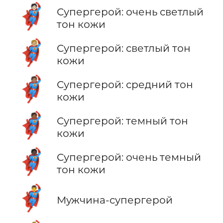
🦸🏻
Супергерой: очень светлый
тон кожи
🦸🏼
Супергерой: светлый тон
кожи
🦸🏽
Супергерой: средний тон
кожи
🦸🏾
Супергерой: темный тон
кожи
🦸🏿
Супергерой: очень темный
тон кожи
🦸‍♂️
Мужчина-супергерой