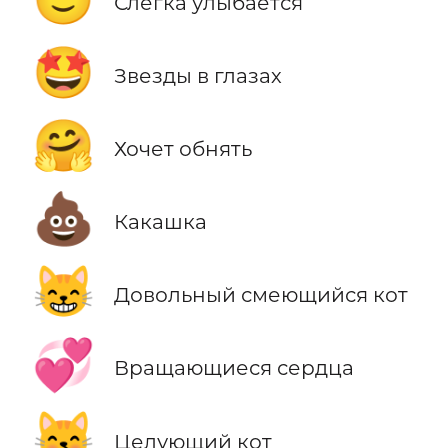
Слегка улыбается
🤩
Звезды в глазах
🤗
Хочет обнять
💩
Какашка
😸
Довольный смеющийся кот
💞
Вращающиеся сердца
😽
Целующий кот