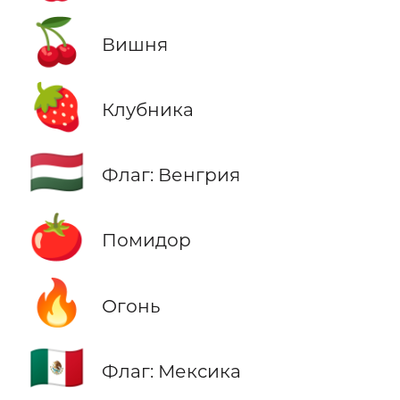
🍒
Вишня
🍓
Клубника
🇭🇺
Флаг: Венгрия
🍅
Помидор
🔥
Огонь
🇲🇽
Флаг: Мексика