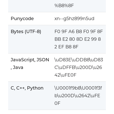
%B8%8F
Punycode
xn--g5hz899n5ud
Bytes (UTF-8)
F0 9F A6 B8 F0 9F 8F
BB E2 80 8D E2 99 8
2 EF B8 8F
JavaScript, JSON
\uD83E\uDDB8\uD83
, Java
C\uDFFB\u200D\u26
42\uFE0F
C, C++, Python
\U0001f9b8\U0001f3f
b\u200D\u2642\uFE
0F