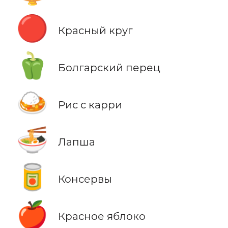
🔴
Красный круг
🫑
Болгарский перец
🍛
Рис с карри
🍜
Лапша
🥫
Консервы
🍎
Красное яблоко