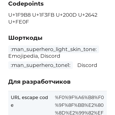
Codepoints
U+1F9B8 U+1F3FB U+200D U+2642
U+FE0F
Шорткоды
:man_superhero_light_skin_tone:
Emojipedia, Discord
:man_superhero_tone1:
Discord
Для разработчиков
URL escape cod
%F0%9F%A6%B8%F0
e
%9F%8F%BB%E2%80
%8D%E2%99%82%EF