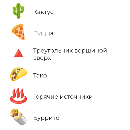
🌵
Кактус
🍕
Пицца
🔺
Треугольник вершиной
вверх
🌮
Тако
♨️
Горячие источники
🌯
Буррито