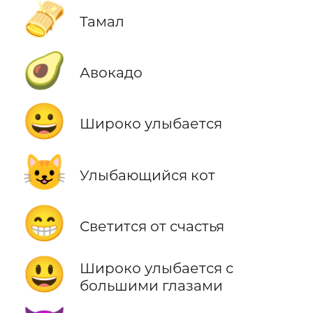
🫔
Тамал
🥑
Авокадо
😀
Широко улыбается
😺
Улыбающийся кот
😁
Светится от счастья
😃
Широко улыбается с
большими глазами