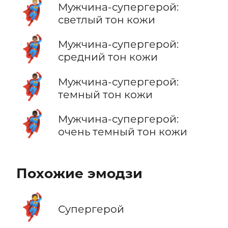
🦸🏼‍♂️
Мужчина-супергерой:
светлый тон кожи
🦸🏽‍♂️
Мужчина-супергерой:
средний тон кожи
🦸🏾‍♂️
Мужчина-супергерой:
темный тон кожи
🦸🏿‍♂️
Мужчина-супергерой:
очень темный тон кожи
Похожие эмодзи
🦸
Супергерой