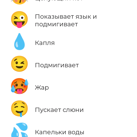
😜
Показывает язык и
подмигивает
💧
Капля
😉
Подмигивает
🥵
Жар
🤤
Пускает слюни
💦
Капельки воды