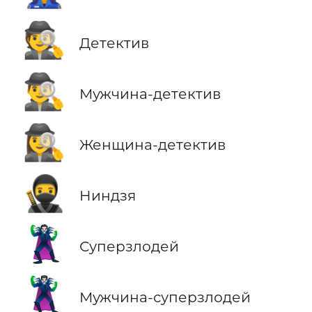
🕵️
Детектив
🕵️‍♂️
Мужчина-детектив
🕵️‍♀️
Женщина-детектив
🥷
Ниндзя
🦹
Суперзлодей
🦹‍♂️
Мужчина-суперзлодей