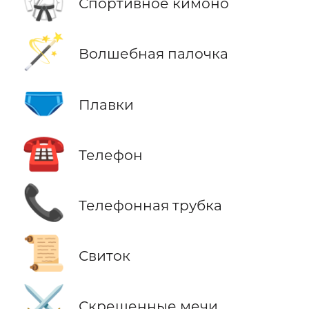
🥋
Спортивное кимоно
🪄
Волшебная палочка
🩲
Плавки
☎️
Телефон
📞
Телефонная трубка
📜
Свиток
⚔️
Скрещенные мечи