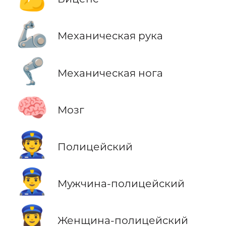
🦾
Механическая рука
🦿
Механическая нога
🧠
Мозг
👮
Полицейский
👮‍♂️
Мужчина-полицейский
👮‍♀️
Женщина-полицейский