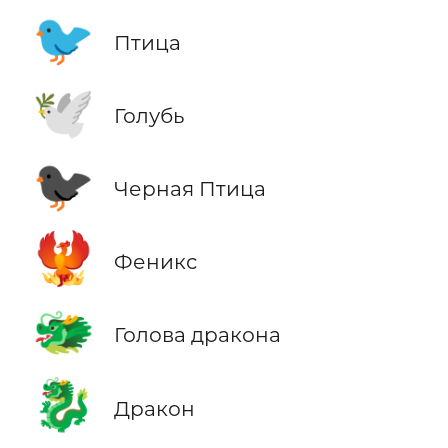
🐦
Птица
🕊️
Голубь
🐦‍⬛
Черная Птица
🐦‍🔥
Феникс
🐲
Голова дракона
🐉
Дракон