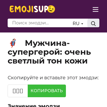
RU
Мужчина-
🦸🏻‍♂️
супергерой: очень
светлый тон кожи
Скопируйте и вставьте этот эмодзи:
🦸🏻‍♂️
КОПИРОВАТЬ
Значение эмодзи