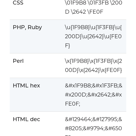
CSS
\01F9B8 \01F3FB \200
D \2642 \FE0F
PHP, Ruby
\u{1F9B8}\u{1F3FB}\u{
200D}\u{2642}\u{FE0
F}
Perl
\x{1F9B8}\x{1F3FB}\x{2
00D}\x{2642}\x{FE0F}
HTML hex
&#x1F9B8;&#x1F3FB;&
#x200D;&#x2642;&#x
FE0F;
HTML dec
&#129464;&#127995;&
#8205;&#9794;&#650