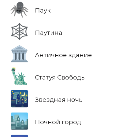
🕷️
Паук
🕸️
Паутина
🏛️
Античное здание
🗽
Статуя Свободы
🌃
Звездная ночь
🏙️
Ночной город