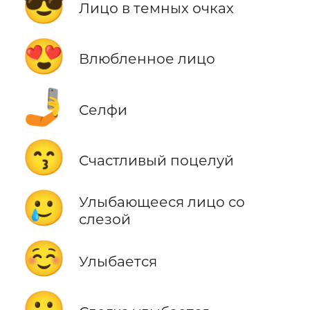
😎
Лицо в темных очках
😍
Влюбленное лицо
🤳
Селфи
😙
Счастливый поцелуй
🥲
Улыбающееся лицо со
слезой
☺️
Улыбается
🙂