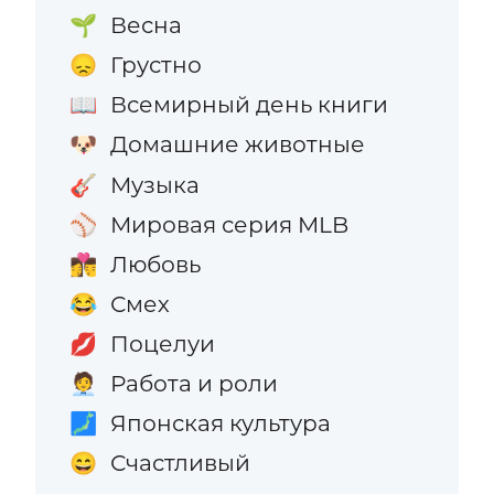
Весна
🌱
Грустно
😞
Всемирный день книги
📖
Домашние животные
🐶
Музыка
🎸
Мировая серия MLB
⚾
Любовь
👩‍❤️‍💋‍👨
Смех
😂
Поцелуи
💋
Работа и роли
🧑‍💼
Японская культура
🗾
Счастливый
😄