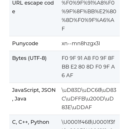
URL escape cod
%F0%9F%91%A8%F0
e
%9F%8F%BB%E2%80
%8D%F0%9F%A6%A
F
Punycode
xn--mn8hzgx3l
Bytes (UTF-8)
F0 9F 91 A8 F0 9F 8F
BB E2 80 8D F0 9F A
6 AF
JavaScript, JSON
\uD83D\uDC68\uD83
, Java
C\uDFFB\u200D\uD
83E\uDDAF
C, C++, Python
\U0001f468\U0001f3f