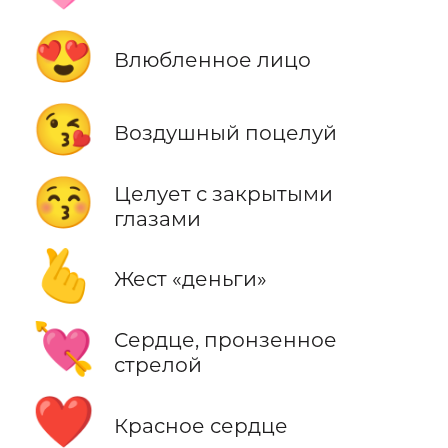
😍
Влюбленное лицо
😘
Воздушный поцелуй
😚
Целует с закрытыми
глазами
🫰
Жест «деньги»
💘
Сердце, пронзенное
стрелой
❤️
Красное сердце