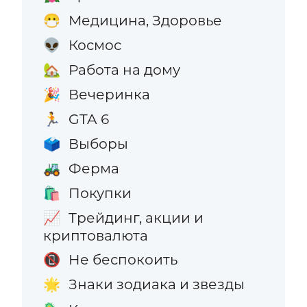
Медицина, Здоровье
😷
Космос
👽
Работа на дому
🏡
Вечеринка
🎉
GTA 6
🏃
Выборы
🗳️
Ферма
🚜
Покупки
🛍️
Трейдинг, акции и
📈
криптовалюта
Не беспокоить
📵
Знаки зодиака и звезды
🌟