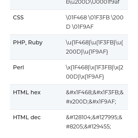
b\u200D\U0001f9af
CSS
\01F468 \01F3FB \200
D \01F9AF
PHP, Ruby
\u{1F468}\u{1F3FB}\u{
200D}\u{1F9AF}
Perl
\x{1F468}\x{1F3FB}\x{2
00D}\x{1F9AF}
HTML hex
&#x1F468;&#x1F3FB;&
#x200D;&#x1F9AF;
HTML dec
&#128104;&#127995;&
#8205;&#129455;