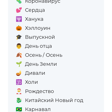
Коронавирус
🦠
Сердца
💕
Ханука
🕎
Хэллоуин
🎃
Выпускной
🎓
День отца
👨
Осень / Осень
🍂
День Земли
🌱
Дивали
🪔
Холи
🕉️
Рождество
🎅
Китайский Новый год
🐉
Карнавал
🇧🇷