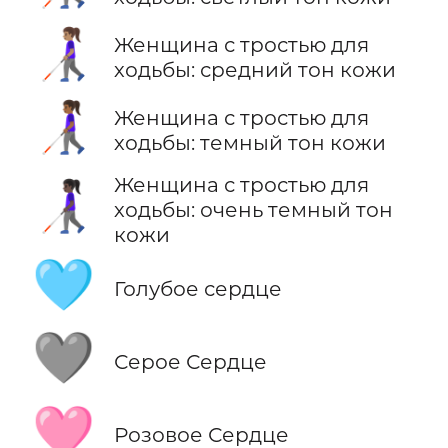
👩🏽‍🦯
Женщина с тростью для
ходьбы: средний тон кожи
👩🏾‍🦯
Женщина с тростью для
ходьбы: темный тон кожи
Женщина с тростью для
👩🏿‍🦯
ходьбы: очень темный тон
кожи
🩵
Голубое сердце
🩶
Серое Сердце
🩷
Розовое Сердце