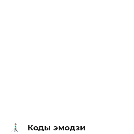
Коды эмодзи
👨🏻‍🦯