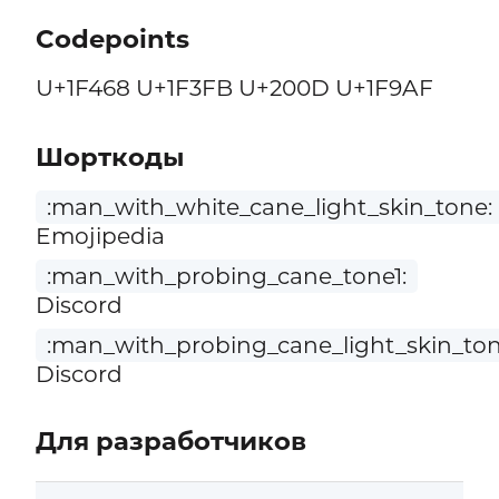
Codepoints
U+1F468 U+1F3FB U+200D U+1F9AF
Шорткоды
:man_with_white_cane_light_skin_tone:
Emojipedia
:man_with_probing_cane_tone1:
Discord
:man_with_probing_cane_light_skin_ton
Discord
Для разработчиков