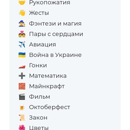
Рукопожатия
🤝
Жесты
👋
Фэнтези и магия
🧙
Пары с сердцами
💑
Авиация
✈️
Война в Украине
🇺🇦
Гонки
🏎️
Математика
➕
Майнкрафт
🧱
Фильм
🎬
Октоберфест
🍺
Закон
📜
Цветы
🌺