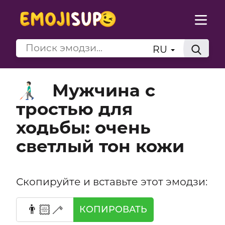
RU
Мужчина с
👨🏻‍🦯
тростью для
ходьбы: очень
светлый тон кожи
Скопируйте и вставьте этот эмодзи:
👨🏻‍🦯
КОПИРОВАТЬ