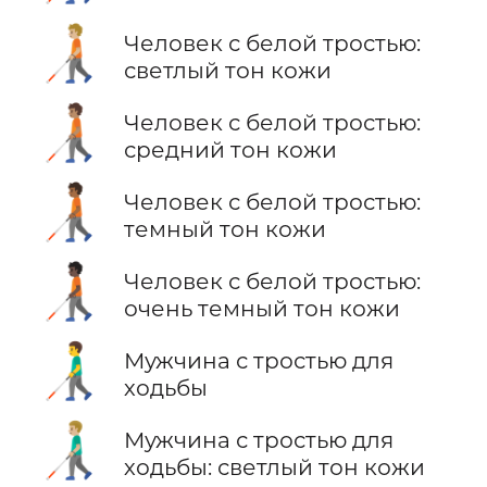
🧑🏼‍🦯
Человек с белой тростью:
светлый тон кожи
🧑🏽‍🦯
Человек с белой тростью:
средний тон кожи
🧑🏾‍🦯
Человек с белой тростью:
темный тон кожи
🧑🏿‍🦯
Человек с белой тростью:
очень темный тон кожи
👨‍🦯
Мужчина с тростью для
ходьбы
👨🏼‍🦯
Мужчина с тростью для
ходьбы: светлый тон кожи