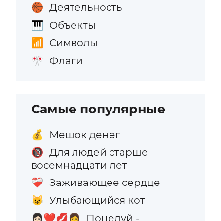
Деятельность
🏀
Объекты
🎹
Символы
📶
Флаги
🎌
Самые популярные
Мешок денег
💰
Для людей старше
🔞
восемнадцати лет
Заживающее сердце
❤️‍🩹
Улыбающийся кот
😺
Поцелуй -
👩🏻‍❤️‍💋‍👩