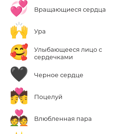
💞
Вращающиеся сердца
🙌
Ура
🥰
Улыбающееся лицо с
сердечками
🖤
Черное сердце
💏
Поцелуй
💑
Влюбленная пара