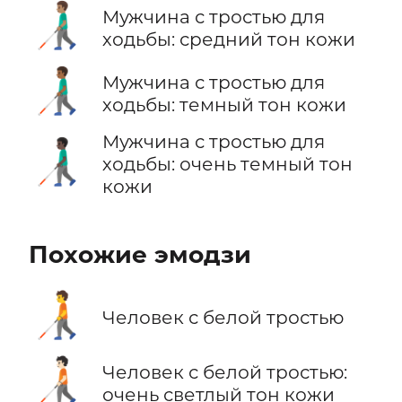
👨🏽‍🦯
Мужчина с тростью для
ходьбы: средний тон кожи
👨🏾‍🦯
Мужчина с тростью для
ходьбы: темный тон кожи
Мужчина с тростью для
👨🏿‍🦯
ходьбы: очень темный тон
кожи
Похожие эмодзи
🧑‍🦯
Человек с белой тростью
🧑🏻‍🦯
Человек с белой тростью:
очень светлый тон кожи