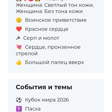
Женщина: Светлый тон кожи,
Женщина: Без тона кожи
Воинское приветствие
🫡
Красное сердце
❤️
Серп и молот
☭
Сердце, пронзенное
💘
стрелой
Большой палец вверх
👍
События и темы
Кубок мира 2026
⚽
Пасха
✝️