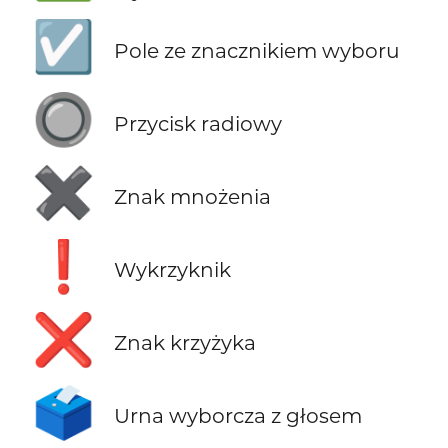
☑️
Pole ze znacznikiem wyboru
🔘
Przycisk radiowy
✖️
Znak mnożenia
❗
Wykrzyknik
❌
Znak krzyżyka
🗳️
Urna wyborcza z głosem