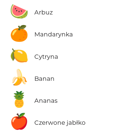
🍉
Arbuz
🍊
Mandarynka
🍋
Cytryna
🍌
Banan
🍍
Ananas
🍎
Czerwone jabłko