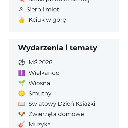
Sierp i młot
☭
Kciuk w górę
👍
Wydarzenia i tematy
MŚ 2026
⚽
Wielkanoc
✝️
Wiosna
🌱
Smutny
😞
Światowy Dzień Książki
📖
Zwierzęta domowe
🐶
Muzyka
🎸