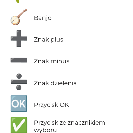
🪕
Banjo
➕
Znak plus
➖
Znak minus
➗
Znak dzielenia
🆗
Przycisk OK
✅
Przycisk ze znacznikiem
wyboru