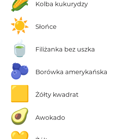
🌽
Kolba kukurydzy
☀️
Słońce
🍵
Filiżanka bez uszka
🫐
Borówka amerykańska
🟨
Żółty kwadrat
🥑
Awokado