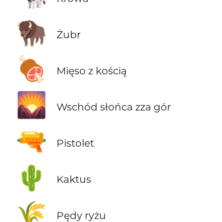
🦬
Żubr
🍖
Mięso z kością
🌄
Wschód słońca zza gór
🔫
Pistolet
🌵
Kaktus
🌾
Pędy ryżu