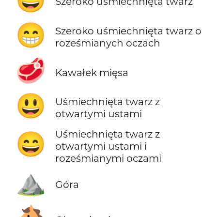
Szeroko uśmiechnięta twarz
😁
Szeroko uśmiechnięta twarz o
roześmianych oczach
🥩
Kawałek mięsa
😃
Uśmiechnięta twarz z
otwartymi ustami
Uśmiechnięta twarz z
😄
otwartymi ustami i
roześmianymi oczami
⛰️
Góra