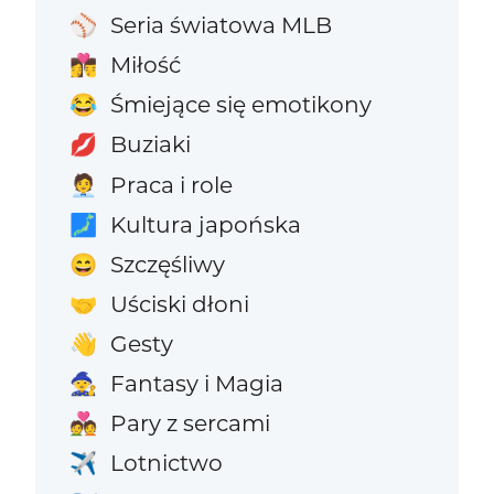
Seria światowa MLB
⚾
Miłość
👩‍❤️‍💋‍👨
Śmiejące się emotikony
😂
Buziaki
💋
Praca i role
🧑‍💼
Kultura japońska
🗾
Szczęśliwy
😄
Uściski dłoni
🤝
Gesty
👋
Fantasy i Magia
🧙
Pary z sercami
💑
Lotnictwo
✈️