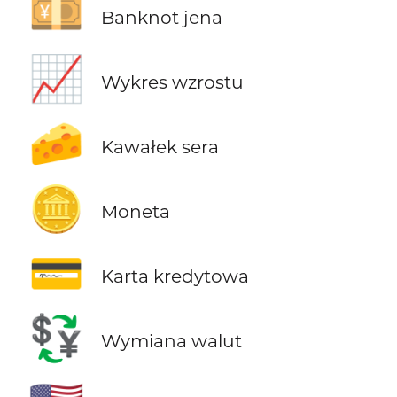
💴
Banknot jena
📈
Wykres wzrostu
🧀
Kawałek sera
🪙
Moneta
💳
Karta kredytowa
💱
Wymiana walut