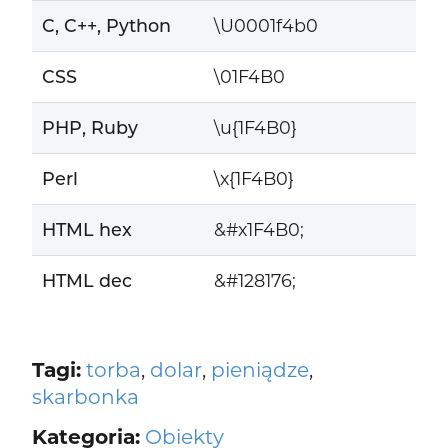
C, C++, Python
\U0001f4b0
CSS
\01F4B0
PHP, Ruby
\u{1F4B0}
Perl
\x{1F4B0}
HTML hex
&#x1F4B0;
HTML dec
&#128176;
Tagi:
torba
,
dolar
,
pieniądze
,
skarbonka
Kategoria:
Obiekty