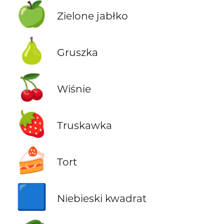
🍏
Zielone jabłko
🍐
Gruszka
🍒
Wiśnie
🍓
Truskawka
🍰
Tort
🟦
Niebieski kwadrat