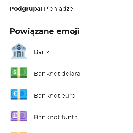
Podgrupa:
Pieniądze
Powiązane emoji
🏦
Bank
💵
Banknot dolara
💶
Banknot euro
💷
Banknot funta