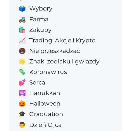
Wybory
🗳️
Farma
🚜
Zakupy
🛍️
Trading, Akcje i Krypto
📈
Nie przeszkadzać
📵
Znaki zodiaku i gwiazdy
🌟
Koronawirus
🦠
Serca
💕
Hanukkah
🕎
Halloween
🎃
Graduation
🎓
Dzień Ojca
👨