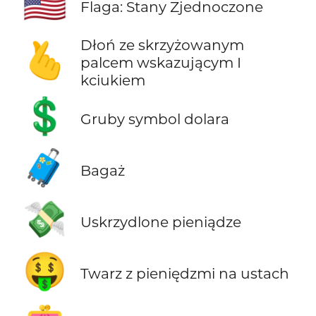
🇺🇸
Flaga: Stany Zjednoczone
Dłoń ze skrzyżowanym
🫰
palcem wskazującym I
kciukiem
💲
Gruby symbol dolara
🧳
Bagaż
💸
Uskrzydlone pieniądze
🤑
Twarz z pieniędzmi na ustach