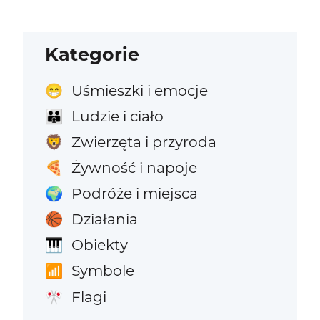
Kategorie
Uśmieszki i emocje
😁
Ludzie i ciało
👪
Zwierzęta i przyroda
🦁
Żywność i napoje
🍕
Podróże i miejsca
🌍
Działania
🏀
Obiekty
🎹
Symbole
📶
Flagi
🎌