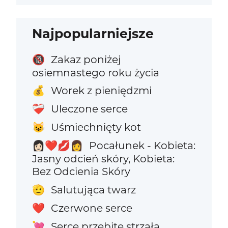
Najpopularniejsze
Zakaz poniżej
🔞
osiemnastego roku życia
Worek z pieniędzmi
💰
Uleczone serce
❤️‍🩹
Uśmiechnięty kot
😺
Pocałunek - Kobieta:
👩🏻‍❤️‍💋‍👩
Jasny odcień skóry, Kobieta:
Bez Odcienia Skóry
Salutująca twarz
🫡
Czerwone serce
❤️
Serce przebite strzałą
💘