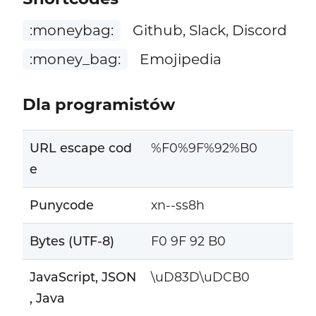
:moneybag:
Github, Slack, Discord
:money_bag:
Emojipedia
Dla programistów
URL escape cod
%F0%9F%92%B0
e
Punycode
xn--ss8h
Bytes (UTF-8)
F0 9F 92 B0
JavaScript, JSON
\uD83D\uDCB0
, Java