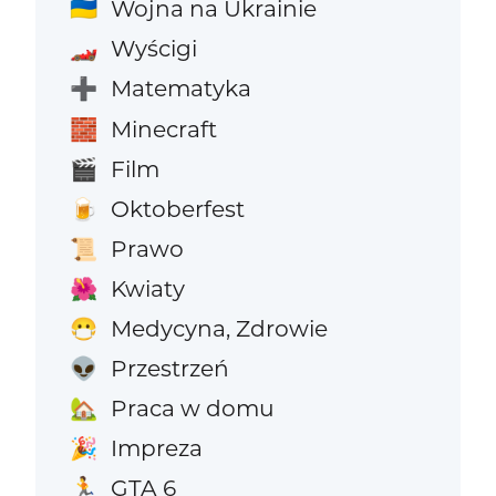
Wojna na Ukrainie
🇺🇦
Wyścigi
🏎️
Matematyka
➕
Minecraft
🧱
Film
🎬
Oktoberfest
🍺
Prawo
📜
Kwiaty
🌺
Medycyna, Zdrowie
😷
Przestrzeń
👽
Praca w domu
🏡
Impreza
🎉
GTA 6
🏃