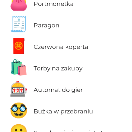
👛
Portmonetka
🧾
Paragon
🧧
Czerwona koperta
🛍️
Torby na zakupy
🎰
Automat do gier
🥸
Buźka w przebraniu
😀