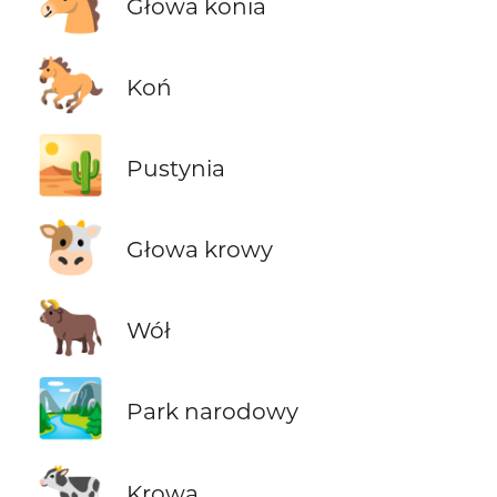
🐴
Głowa konia
🐎
Koń
🏜️
Pustynia
🐮
Głowa krowy
🐂
Wół
🏞️
Park narodowy
🐄
Krowa