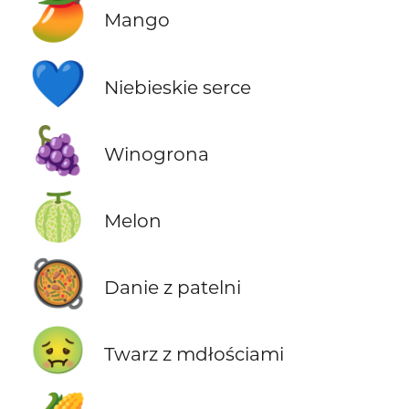
🥭
Mango
💙
Niebieskie serce
🍇
Winogrona
🍈
Melon
🥘
Danie z patelni
🤢
Twarz z mdłościami