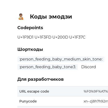
Коды эмодзи
🧑🏽‍🍼
Codepoints
U+1F9D1 U+1F3FD U+200D U+1F37C
Шорткоды
:person_feeding_baby_medium_skin_tone:
:person_feeding_baby_tone3:
Discord
Для разработчиков
URL escape code
%F0%9F%A7
Punycode
xn--zj8h7h92