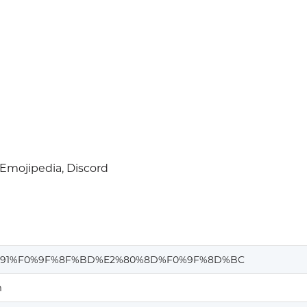
Emojipedia, Discord
%91%F0%9F%8F%BD%E2%80%8D%F0%9F%8D%BC
m