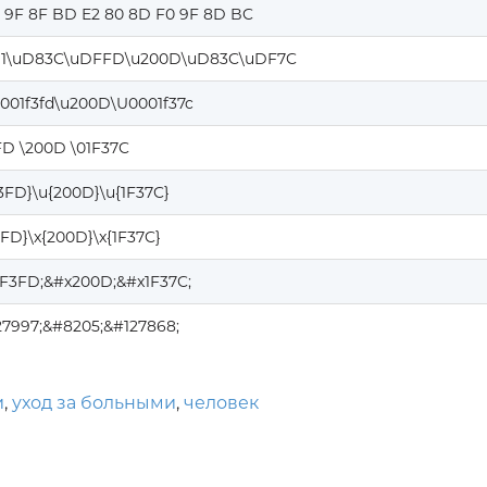
0 9F 8F BD E2 80 8D F0 9F 8D BC
1\uD83C\uDFFD\u200D\uD83C\uDF7C
001f3fd\u200D\U0001f37c
FD \200D \01F37C
F3FD}\u{200D}\u{1F37C}
3FD}\x{200D}\x{1F37C}
1F3FD;&#x200D;&#x1F37C;
27997;&#8205;&#127868;
и
,
уход за больными
,
человек