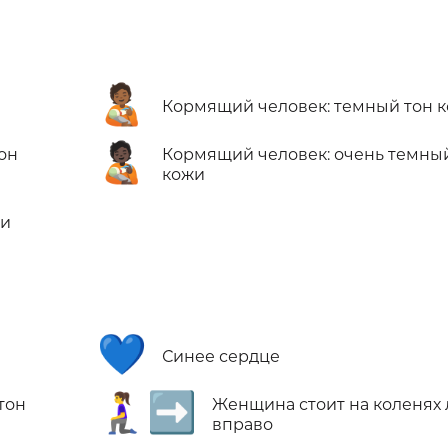
🧑🏾‍🍼
Кормящий человек: темный тон 
🧑🏿‍🍼
он
Кормящий человек: очень темны
кожи
жи
💙
Синее сердце
🧎‍♀️‍➡️
тон
Женщина стоит на коленях
вправо