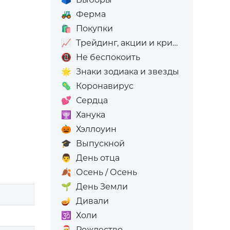
🚜
Ферма
🛍️
Покупки
📈
Трейдинг, акции и криптовалюта
📵
Не беспокоить
🌟
Знаки зодиака и звезды
🦠
Коронавирус
💕
Сердца
🕎
Ханука
🎃
Хэллоуин
🎓
Выпускной
👨
День отца
🍂
Осень / Осень
🌱
День Земли
🪔
Дивали
🕉️
Холи
🎅
Рождество