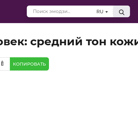
RU
век: средний тон кож
‍🍼
КОПИРОВАТЬ