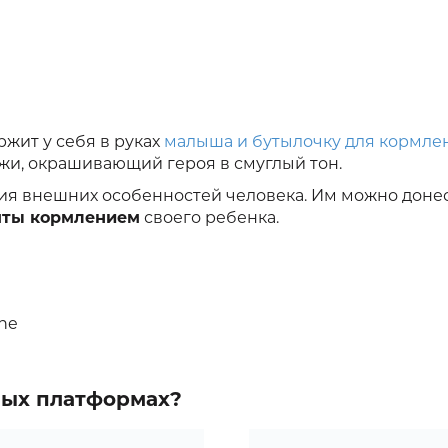
ржит у себя в руках
малыша и бутылочку для кормле
ожи, окрашивающий героя в смуглый тон.
ия внешних особенностей человека. Им можно доне
яты кормлением
своего ребенка.
one
зных платформах?