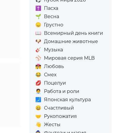
✝️
Пасха
🌱
Весна
😞
Грустно
📖
Всемирный день книги
🐶
Домашние животные
🎸
Музыка
⚾
Мировая серия MLB
👩‍❤️‍💋‍👨
Любовь
😂
Смех
💋
Поцелуи
🧑‍💼
Работа и роли
🗾
Японская культура
😄
Счастливый
🤝
Рукопожатия
👋
Жесты
🧙
Фэнтези и магия