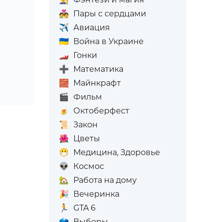
💑
Пары с сердцами
✈️
Авиация
🇺🇦
Война в Украине
🏎️
Гонки
➕
Математика
🧱
Майнкрафт
🎬
Фильм
🍺
Октоберфест
📜
Закон
🌺
Цветы
😷
Медицина, Здоровье
👽
Космос
🏡
Работа на дому
🎉
Вечеринка
🏃
GTA 6
🗳️
Выборы