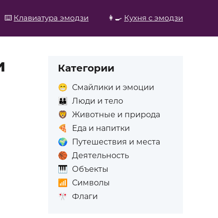
⌨️
Клавиатура эмодзи
👩‍🍳
Кухня с эмодзи
и
Категории
😁
Смайлики и эмоции
👪
Люди и тело
🦁
Животные и природа
🍕
Еда и напитки
🌍
Путешествия и места
🏀
Деятельность
🎹
Объекты
📶
Символы
🎌
Флаги