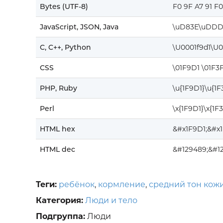
Bytes (UTF-8)
F0 9F A7 91 F
JavaScript, JSON, Java
\uD83E\uDDD
C, C++, Python
\U0001f9d1\U0
CSS
\01F9D1 \01F3
PHP, Ruby
\u{1F9D1}\u{1
Perl
\x{1F9D1}\x{1F
HTML hex
&#x1F9D1;&#x
HTML dec
&#129489;&#1
Теги:
ребёнок
,
кормление
,
средний тон кож
Категория:
Люди и тело
Подгруппа:
Люди