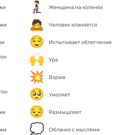
🧎‍♀️
жи
Женщина на коленях
🙇
ожи
Человек кланяется
😌
жи
Испытывает облегчение
🙌
тон
Ура
💥
Взрыв
🥺
тон
Умоляет
😔
жи
Размышляет
💭
ожи
Облачко с мыслями