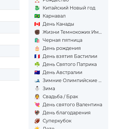
🐉
Китайский Новый год
🇧🇷
Карнавал
🇨🇦
День Канады
✊🏿
Жизни Темнокожих Имеют Значение
🛍️
Черная пятница
🎂
День рождения
🇫🇷
День взятия Бастилии
☘️
День Святого Патрика
🇦🇺
День Австралии
🎿
Зимние Олимпийские игры
⛄
Зима
👰
Свадьба / Брак
💘
День святого Валентина
🦃
День благодарения
🏈
Суперкубок
☀️
Лето