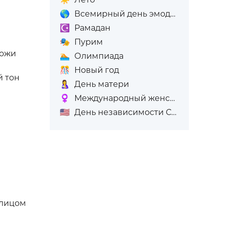
🌎
Всемирный день эмодзи
☪️
Рамадан
🎭
Пурим
кожи
🏊
Олимпиада
🎊
Новый год
й тон
🤱
День матери
♀️
Международный женский день (8-е марта)
🇺🇸
День независимости США
 лицом