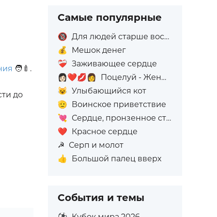
Самые популярные
🔞
Для людей старше восемнадцати лет
💰
Мешок денег
❤️‍🩹
Заживающее сердце
ния
🧑‍🍼.
👩🏻‍❤️‍💋‍👩
Поцелуй - Женщина: Светлый тон кожи, Женщина: Без тона кожи
😺
Улыбающийся кот
сти до
🫡
Воинское приветствие
💘
Сердце, пронзенное стрелой
❤️
Красное сердце
☭
Серп и молот
👍
Большой палец вверх
События и темы
⚽
Кубок мира 2026