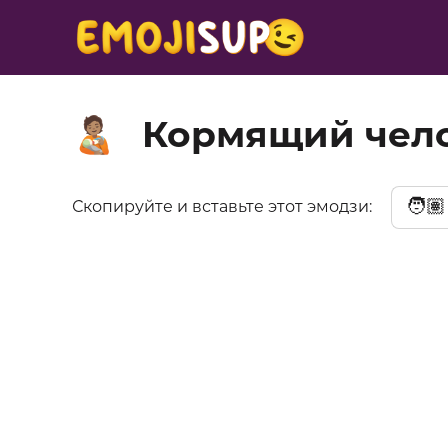
Кормящий чело
🧑🏽‍🍼
🧑🏽
Скопируйте и вставьте этот эмодзи: