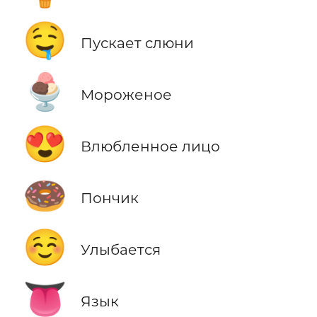
🤤
Пускает слюни
🍨
Мороженое
😍
Влюбленное лицо
🍩
Пончик
☺️
Улыбается
👅
Язык