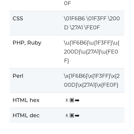
0F
CSS
\01F6B6 \01F3FF \200
D \27A1 \FE0F
PHP, Ruby
\u{1F6B6}\u{1F3FF}\u{
200D}\u{27A1}\u{FE0
F}
Perl
\x{1F6B6}\x{1F3FF}\x{2
00D}\x{27A1}\x{FE0F}
HTML hex
🚶🏿‍➡️
HTML dec
🚶🏿‍➡️