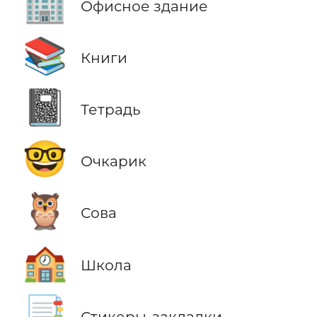
🏢
Офисное здание
📚
Книги
📓
Тетрадь
🤓
Очкарик
🦉
Сова
🏫
Школа
📑
Стикеры-закладки