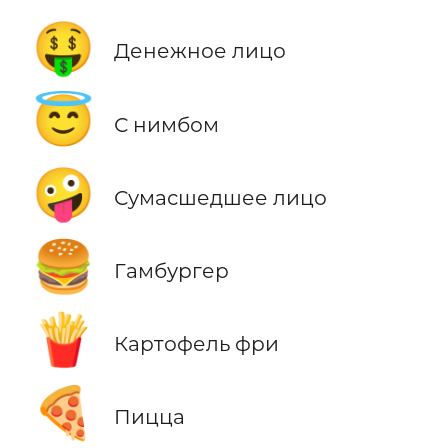
🤑
Денежное лицо
😇
С нимбом
🤪
Сумасшедшее лицо
🍔
Гамбургер
🍟
Картофель фри
🍕
Пицца