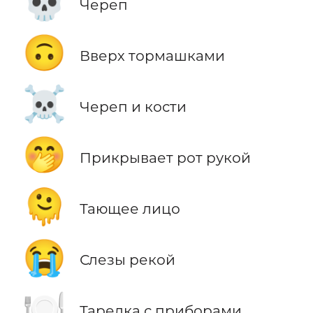
💀
Череп
🙃
Вверх тормашками
☠️
Череп и кости
🤭
Прикрывает рот рукой
🫠
Тающее лицо
😭
Слезы рекой
🍽️
Тарелка с приборами