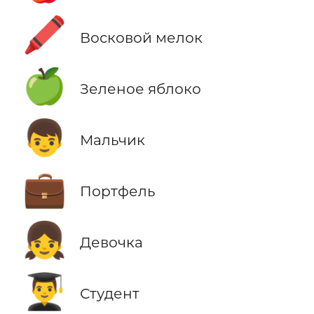
🖍️
Восковой мелок
🍏
Зеленое яблоко
👦
Мальчик
💼
Портфель
👧
Девочка
👨‍🎓
Студент