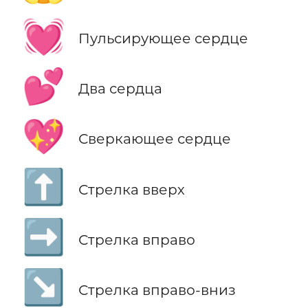
💓
Пульсирующее сердце
💕
Два сердца
💖
Сверкающее сердце
⬆️
Стрелка вверх
➡️
Стрелка вправо
↘️
Стрелка вправо-вниз