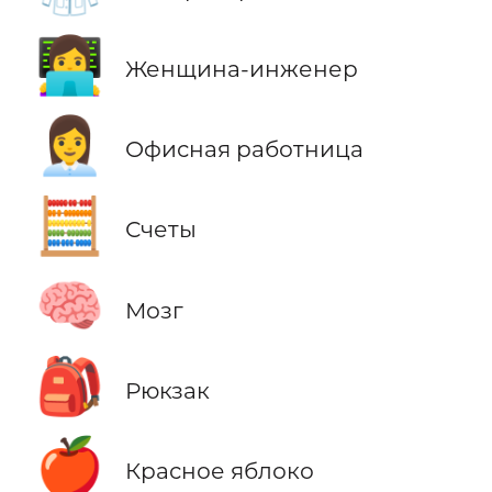
👩‍💻
Женщина-инженер
👩‍💼
Офисная работница
🧮
Счеты
🧠
Мозг
🎒
Рюкзак
🍎
Красное яблоко