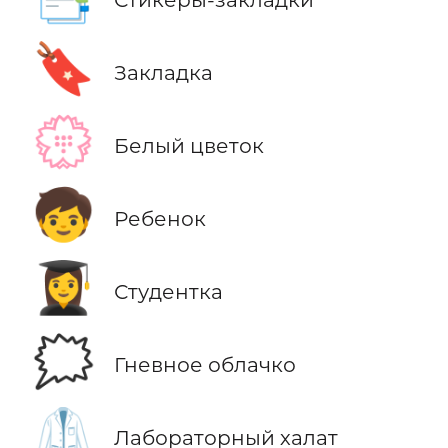
🔖
Закладка
💮
Белый цветок
🧒
Ребенок
👩‍🎓
Студентка
🗯️
Гневное облачко
🥼
Лабораторный халат