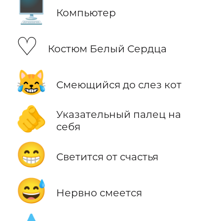
🖥️
Компьютер
♡
Костюм Белый Сердца
😹
Смеющийся до слез кот
🫵
Указательный палец на
себя
😁
Светится от счастья
😅
Нервно смеется