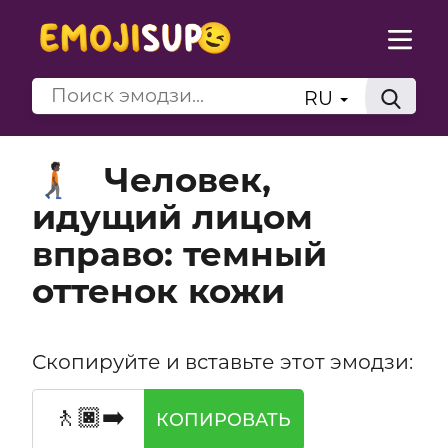
RU
Человек,
🚶🏿‍➡️
идущий лицом
вправо: темный
оттенок кожи
Скопируйте и вставьте этот эмодзи:
🚶🏿‍➡️
КОПИРОВАТЬ