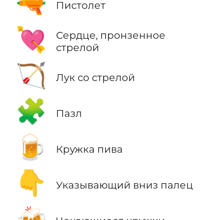
🔫
Пистолет
💘
Сердце, пронзенное
стрелой
🏹
Лук со стрелой
🧩
Пазл
🍺
Кружка пива
👇
Указывающий вниз палец
🍻