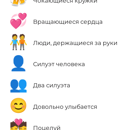
Чокающиеся кружки
💞
Вращающиеся сердца
🧑‍🤝‍🧑
Люди, держащиеся за руки
👤
Силуэт человека
👥
Два силуэта
😊
Довольно улыбается
💏
Поцелуй