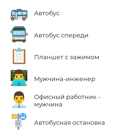
🚌
Автобус
🚍
Автобус спереди
📋
Планшет с зажимом
👨‍💻
Мужчина-инженер
👨‍💼
Офисный работник -
мужчина
🚏
Автобусная остановка