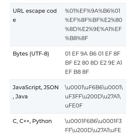
URL escape cod
%01%EF%9A%B6%01
e
%EF%8F%BF%E2%80
%8D%E2%9E%A1%EF
%B8%8F
Bytes (UTF-8)
01 EF 9A B6 01 EF 8F
BF E2 80 8D E2 9E A1
EF B8 8F
JavaScript, JSON
\u0001\uF6B6\u0001\
, Java
uF3FF\u200D\u27A1\
uFE0F
C, C++, Python
\u0001F6B6\u0001F3
FF\u200D\u27A1\uFE