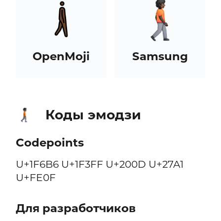
OpenMoji
Samsung
Коды эмодзи
🚶🏿‍➡️
Codepoints
U+1F6B6 U+1F3FF U+200D U+27A1
U+FE0F
Для разработчиков