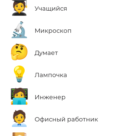
🧑‍🎓
Учащийся
🔬
Микроскоп
🤔
Думает
💡
Лампочка
🧑‍💻
Инженер
🧑‍💼
Офисный работник