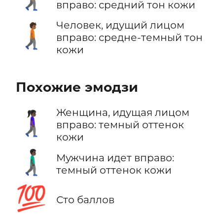
вправо: средний тон кожи
Человек, идущий лицом
🚶🏾‍➡️
вправо: средне-темный тон
кожи
Похожие эмодзи
Женщина, идущая лицом
🚶🏿‍♀️‍➡️
вправо: темный оттенок
кожи
🚶🏿‍♂️‍➡️
Мужчина идет вправо:
темный оттенок кожи
💯
Сто баллов