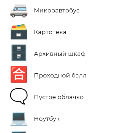
🚐
Микроавтобус
🗃️
Картотека
🗄️
Архивный шкаф
🈴
Проходной балл
🗨️
Пустое облачко
💻
Ноутбук