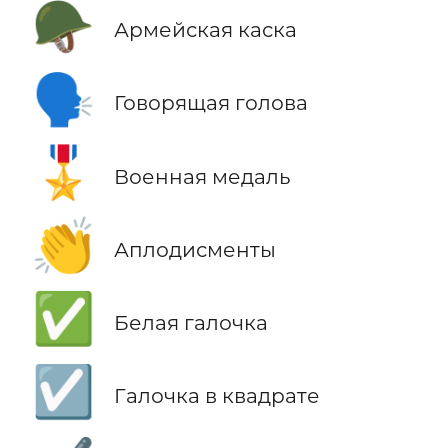
🪖
Армейская каска
🗣️
Говорящая голова
🎖️
Военная медаль
👏
Аплодисменты
✅
Белая галочка
☑️
Галочка в квадрате