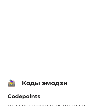
Коды эмодзи
🚵‍♀️
Codepoints