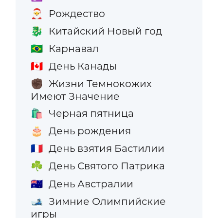
Рождество
🎅
Китайский Новый год
🐉
Карнавал
🇧🇷
День Канады
🇨🇦
Жизни Темнокожих
✊🏿
Имеют Значение
Черная пятница
🛍️
День рождения
🎂
День взятия Бастилии
🇫🇷
День Святого Патрика
☘️
День Австралии
🇦🇺
Зимние Олимпийские
🎿
игры