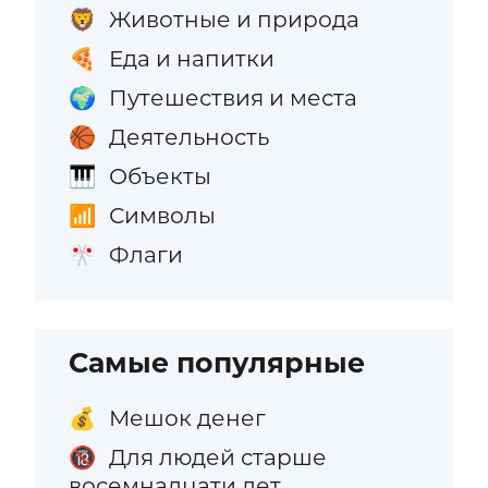
Животные и природа
🦁
Еда и напитки
🍕
Путешествия и места
🌍
Деятельность
🏀
Объекты
🎹
Символы
📶
Флаги
🎌
Самые популярные
Мешок денег
💰
Для людей старше
🔞
восемнадцати лет