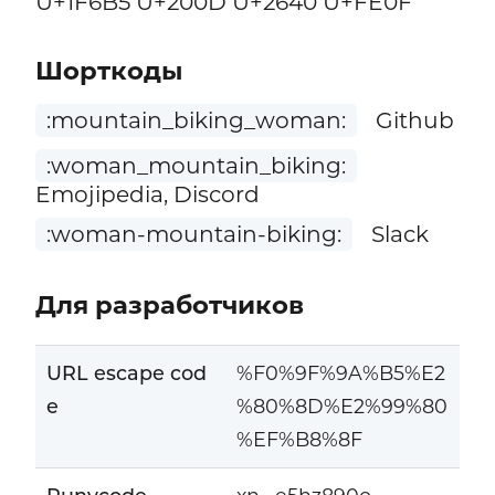
U+1F6B5 U+200D U+2640 U+FE0F
Шорткоды
:mountain_biking_woman:
Github
:woman_mountain_biking:
Emojipedia, Discord
:woman-mountain-biking:
Slack
Для разработчиков
URL escape cod
%F0%9F%9A%B5%E2
e
%80%8D%E2%99%80
%EF%B8%8F