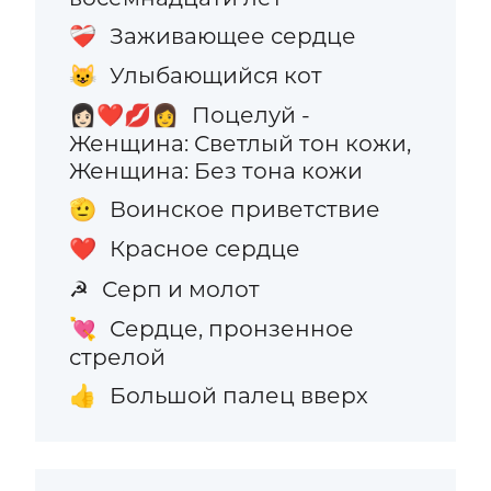
Заживающее сердце
❤️‍🩹
Улыбающийся кот
😺
Поцелуй -
👩🏻‍❤️‍💋‍👩
Женщина: Светлый тон кожи,
Женщина: Без тона кожи
Воинское приветствие
🫡
Красное сердце
❤️
Серп и молот
☭
Сердце, пронзенное
💘
стрелой
Большой палец вверх
👍