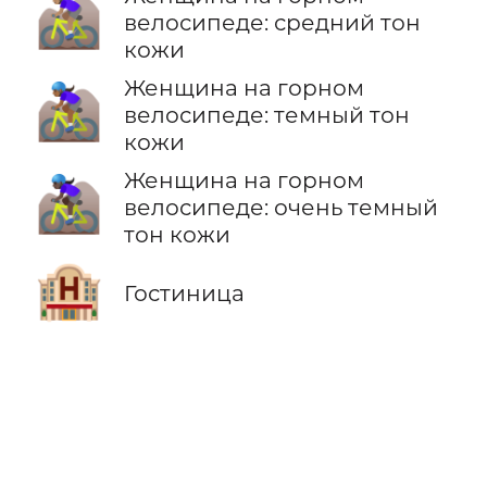
🚵🏽‍♀️
велосипеде: средний тон
кожи
Женщина на горном
🚵🏾‍♀️
велосипеде: темный тон
кожи
Женщина на горном
🚵🏿‍♀️
велосипеде: очень темный
тон кожи
🏨
Гостиница