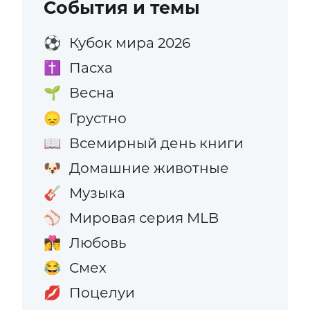
События и темы
Кубок мира 2026
⚽
Пасха
✝️
Весна
🌱
Грустно
😞
Всемирный день книги
📖
Домашние животные
🐶
Музыка
🎸
Мировая серия MLB
⚾
Любовь
👩‍❤️‍💋‍👨
Смех
😂
Поцелуи
💋