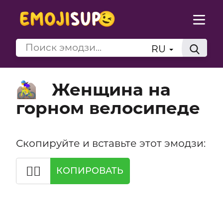
RU
Женщина на
🚵‍♀️
горном велосипеде
Скопируйте и вставьте этот эмодзи:
🚵‍♀️
КОПИРОВАТЬ