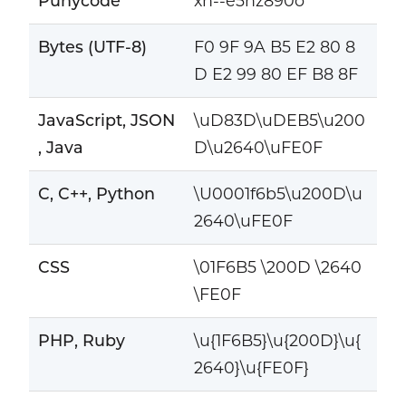
Punycode
xn--e5hz890o
Bytes (UTF-8)
F0 9F 9A B5 E2 80 8
D E2 99 80 EF B8 8F
JavaScript, JSON
\uD83D\uDEB5\u200
, Java
D\u2640\uFE0F
C, C++, Python
\U0001f6b5\u200D\u
2640\uFE0F
CSS
\01F6B5 \200D \2640
\FE0F
PHP, Ruby
\u{1F6B5}\u{200D}\u{
2640}\u{FE0F}