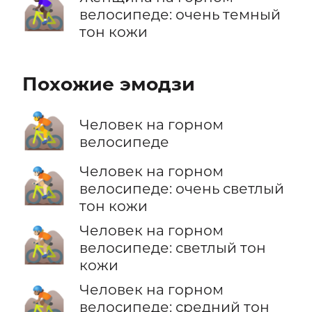
🚵🏿‍♀️
велосипеде: очень темный
тон кожи
Похожие эмодзи
🚵
Человек на горном
велосипеде
Человек на горном
🚵🏻
велосипеде: очень светлый
тон кожи
Человек на горном
🚵🏼
велосипеде: светлый тон
кожи
Человек на горном
🚵🏽
велосипеде: средний тон