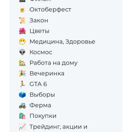
Октоберфест
🍺
Закон
📜
Цветы
🌺
Медицина, Здоровье
😷
Космос
👽
Работа на дому
🏡
Вечеринка
🎉
GTA 6
🏃
Выборы
🗳️
Ферма
🚜
Покупки
🛍️
Трейдинг, акции и
📈