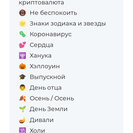
криптовалюта
Не беспокоить
📵
Знаки зодиака и звезды
🌟
Коронавирус
🦠
Сердца
💕
Ханука
🕎
Хэллоуин
🎃
Выпускной
🎓
День отца
👨
Осень / Осень
🍂
День Земли
🌱
Дивали
🪔
Холи
🕉️