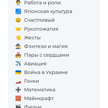
Работа и роли
🧑‍💼
Японская культура
🗾
Счастливый
😄
Рукопожатия
🤝
Жесты
👋
Фэнтези и магия
🧙
Пары с сердцами
💑
Авиация
✈️
Война в Украине
🇺🇦
Гонки
🏎️
Математика
➕
Майнкрафт
🧱
Фильм
🎬