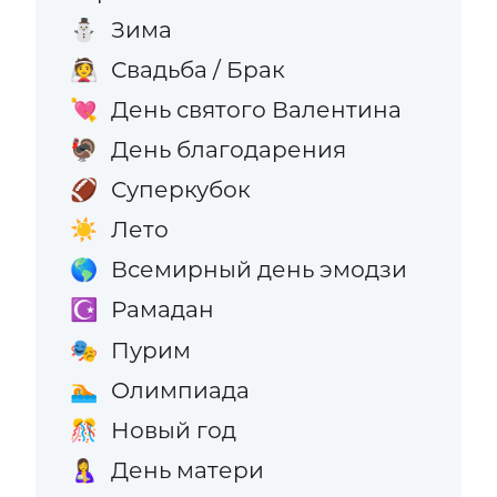
Зима
⛄
Свадьба / Брак
👰
День святого Валентина
💘
День благодарения
🦃
Суперкубок
🏈
Лето
☀️
Всемирный день эмодзи
🌎
Рамадан
☪️
Пурим
🎭
Олимпиада
🏊
Новый год
🎊
День матери
🤱