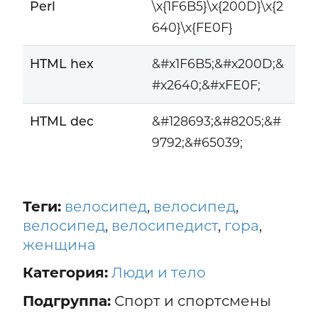
Perl
\x{1F6B5}\x{200D}\x{2
640}\x{FE0F}
HTML hex
&#x1F6B5;&#x200D;&
#x2640;&#xFE0F;
HTML dec
&#128693;&#8205;&#
9792;&#65039;
Теги:
велосипед
,
велосипед
,
велосипед
,
велосипедист
,
гора
,
женщина
Категория:
Люди и тело
Подгруппа:
Спорт и спортсмены