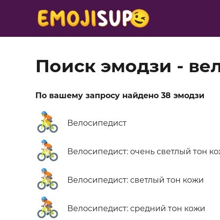
Поиск эмодзи - ве
По вашему запросу найдено 38 эмодзи
🚴
Велосипедист
🚴🏻
Велосипедист: очень светлый тон к
🚴🏼
Велосипедист: светлый тон кожи
🚴🏽
Велосипедист: средний тон кожи