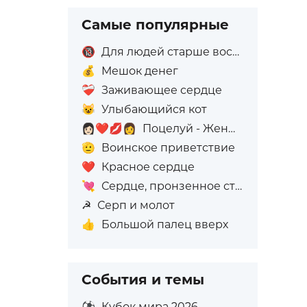
Самые популярные
🔞
Для людей старше восемнадцати лет
💰
Мешок денег
❤️‍🩹
Заживающее сердце
😺
Улыбающийся кот
👩🏻‍❤️‍💋‍👩
Поцелуй - Женщина: Светлый тон кожи, Женщина: Без тона кожи
🫡
Воинское приветствие
❤️
Красное сердце
💘
Сердце, пронзенное стрелой
☭
Серп и молот
👍
Большой палец вверх
События и темы
⚽
Кубок мира 2026