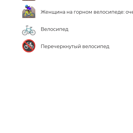
🚵🏿‍♀️
Женщина на горном велосипеде: оч
🚲
Велосипед
🚳
Перечеркнутый велосипед