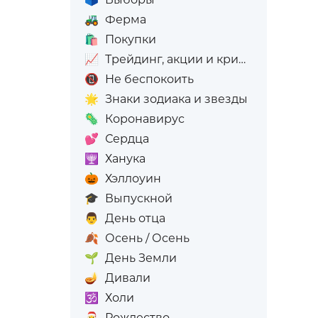
🚜
Ферма
🛍️
Покупки
📈
Трейдинг, акции и криптовалюта
📵
Не беспокоить
🌟
Знаки зодиака и звезды
🦠
Коронавирус
💕
Сердца
🕎
Ханука
🎃
Хэллоуин
🎓
Выпускной
👨
День отца
🍂
Осень / Осень
🌱
День Земли
🪔
Дивали
🕉️
Холи
🎅
Рождество