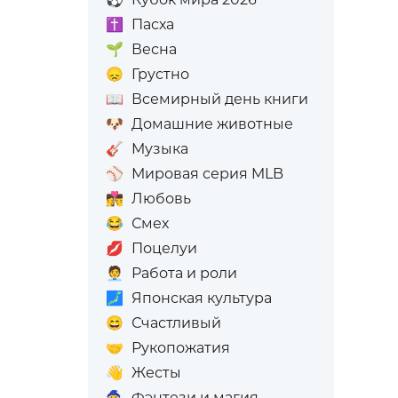
✝️
Пасха
🌱
Весна
😞
Грустно
📖
Всемирный день книги
🐶
Домашние животные
🎸
Музыка
⚾
Мировая серия MLB
👩‍❤️‍💋‍👨
Любовь
😂
Смех
💋
Поцелуи
🧑‍💼
Работа и роли
🗾
Японская культура
😄
Счастливый
🤝
Рукопожатия
👋
Жесты
🧙
Фэнтези и магия