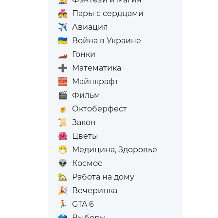
💑
Пары с сердцами
✈️
Авиация
🇺🇦
Война в Украине
🏎️
Гонки
➕
Математика
🧱
Майнкрафт
🎬
Фильм
🍺
Октоберфест
📜
Закон
🌺
Цветы
😷
Медицина, Здоровье
👽
Космос
🏡
Работа на дому
🎉
Вечеринка
🏃
GTA 6
🗳️
Выборы