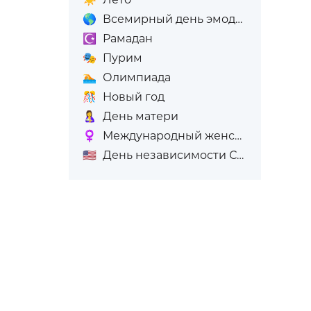
🌎
Всемирный день эмодзи
☪️
Рамадан
🎭
Пурим
🏊
Олимпиада
🎊
Новый год
🤱
День матери
♀️
Международный женский день (8-е марта)
🇺🇸
День независимости США