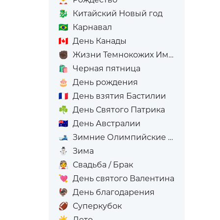
🐉
Китайский Новый год
🇧🇷
Карнавал
🇨🇦
День Канады
✊🏿
Жизни Темнокожих Имеют Значение
🛍️
Черная пятница
🎂
День рождения
🇫🇷
День взятия Бастилии
☘️
День Святого Патрика
🇦🇺
День Австралии
🎿
Зимние Олимпийские игры
⛄
Зима
👰
Свадьба / Брак
💘
День святого Валентина
🦃
День благодарения
🏈
Суперкубок
☀️
Лето