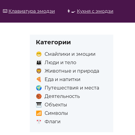
⌨️
Клавиатура эмодзи
👩‍🍳
Кухня с эмодзи
Категории
😁
Смайлики и эмоции
👪
Люди и тело
🦁
Животные и природа
🍕
Еда и напитки
🌍
Путешествия и места
🏀
Деятельность
🎹
Объекты
📶
Символы
🎌
Флаги