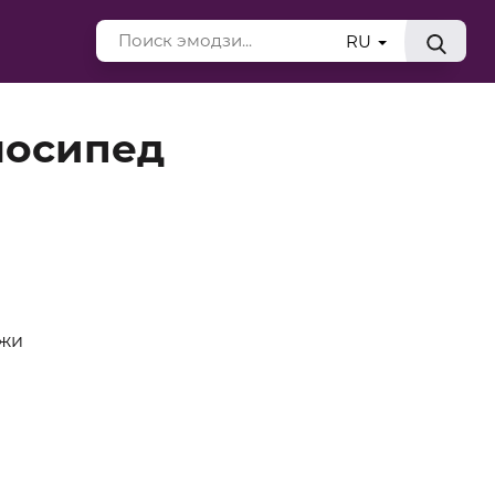
RU
лосипед
ожи