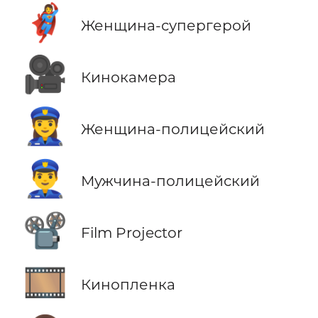
🦸‍♀️
Женщина-супергерой
🎥
Кинокамера
👮‍♀️
Женщина-полицейский
👮‍♂️
Мужчина-полицейский
📽️
Film Projector
🎞️
Кинопленка