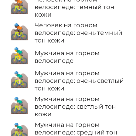
🚵🏾
велосипеде: темный тон
кожи
Человек на горном
🚵🏿
велосипеде: очень темный
тон кожи
🚵‍♂️
Мужчина на горном
велосипеде
Мужчина на горном
🚵🏻‍♂️
велосипеде: очень светлый
тон кожи
Мужчина на горном
🚵🏼‍♂️
велосипеде: светлый тон
кожи
Мужчина на горном
🚵🏽‍♂️
велосипеде: средний тон