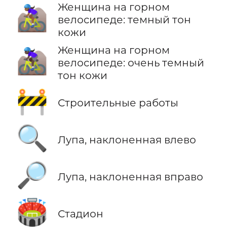
Женщина на горном
🚵🏾‍♀️
велосипеде: темный тон
кожи
Женщина на горном
🚵🏿‍♀️
велосипеде: очень темный
тон кожи
🚧
Строительные работы
🔍
Лупа, наклоненная влево
🔎
Лупа, наклоненная вправо
🏟️
Стадион