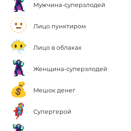
🦹‍♂️
Мужчина-суперзлодей
🫥
Лицо пунктиром
😶‍🌫️
Лицо в облаках
🦹‍♀️
Женщина-суперзлодей
💰
Мешок денег
🦸
Супергерой