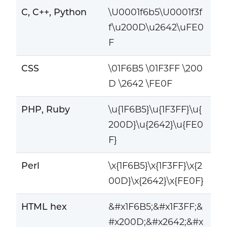
C, C++, Python
\U0001f6b5\U0001f3f
f\u200D\u2642\uFE0
F
CSS
\01F6B5 \01F3FF \200
D \2642 \FE0F
PHP, Ruby
\u{1F6B5}\u{1F3FF}\u{
200D}\u{2642}\u{FE0
F}
Perl
\x{1F6B5}\x{1F3FF}\x{2
00D}\x{2642}\x{FE0F}
HTML hex
&#x1F6B5;&#x1F3FF;&
#x200D;&#x2642;&#x