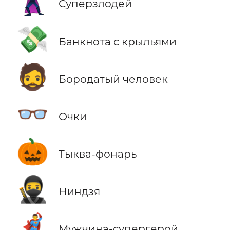
🦹
Суперзлодей
💸
Банкнота с крыльями
🧔
Бородатый человек
👓
Очки
🎃
Тыква-фонарь
🥷
Ниндзя
🦸‍♂️
Мужчина-супергерой