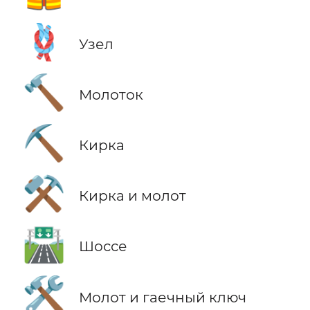
🪢
Узел
🔨
Молоток
⛏️
Кирка
⚒️
Кирка и молот
🛣️
Шоссе
🛠️
Молот и гаечный ключ