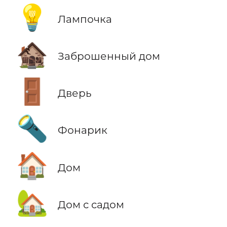
💡
Лампочка
🏚️
Заброшенный дом
🚪
Дверь
🔦
Фонарик
🏠
Дом
🏡
Дом с садом