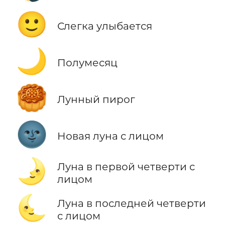
🙂
Слегка улыбается
🌙
Полумесяц
🥮
Лунный пирог
🌚
Новая луна с лицом
🌛
Луна в первой четверти с
лицом
🌜
Луна в последней четверти
с лицом