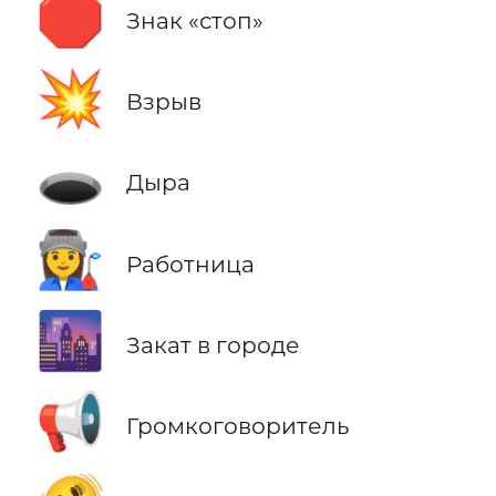
🛑
Знак «стоп»
💥
Взрыв
🕳️
Дыра
👩‍🏭
Работница
🌆
Закат в городе
📢
Громкоговоритель