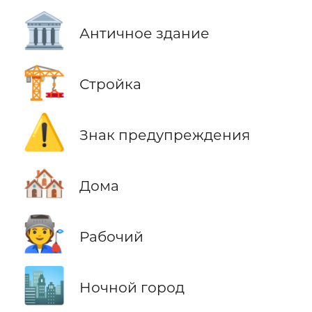
🏛️
Античное здание
🏗️
Стройка
⚠️
Знак предупреждения
🏘️
Дома
🧑‍🏭
Рабочий
🏙️
Ночной город