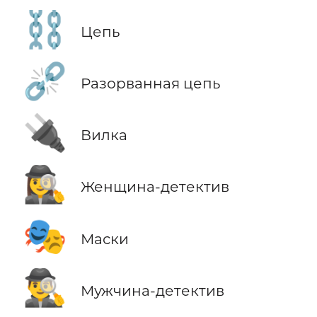
⛓️
Цепь
⛓️‍💥
Разорванная цепь
🔌
Вилка
🕵️‍♀️
Женщина-детектив
🎭
Маски
🕵️‍♂️
Мужчина-детектив