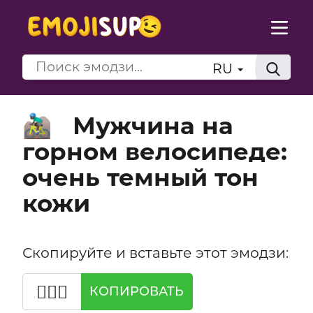
RU
Мужчина на
🚵🏿‍♂️
горном велосипеде:
очень темный тон
кожи
Скопируйте и вставьте этот эмодзи:
🚵🏿‍♂️
КОПИРОВАТЬ