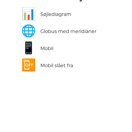
📊
Søjlediagram
🌐
Globus med meridianer
📱
Mobil
📴
Mobil slået fra