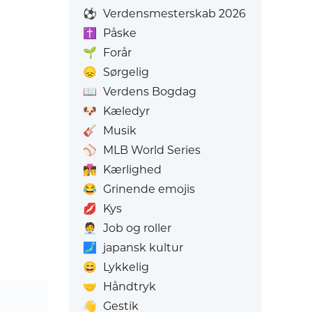
⚽
Verdensmesterskab 2026
✝️
Påske
🌱
Forår
😞
Sørgelig
📖
Verdens Bogdag
🐶
Kæledyr
🎸
Musik
⚾
MLB World Series
👩‍❤️‍💋‍👨
Kærlighed
😂
Grinende emojis
💋
Kys
🧑‍💼
Job og roller
🗾
japansk kultur
😄
Lykkelig
🤝
Håndtryk
👋
Gestik