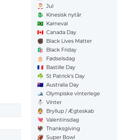
🎅
Jul
🐉
Kinesisk nytår
🇧🇷
Karneval
🇨🇦
Canada Day
✊🏿
Black Lives Matter
🛍️
Black Friday
🎂
Fødselsdag
🇫🇷
Bastille Day
☘️
St Patrick's Day
🇦🇺
Australia Day
🎿
Olympiske vinterlege
⛄
Vinter
👰
Bryllup / Ægteskab
💘
Valentinsdag
🦃
Thanksgiving
🏈
Super Bowl