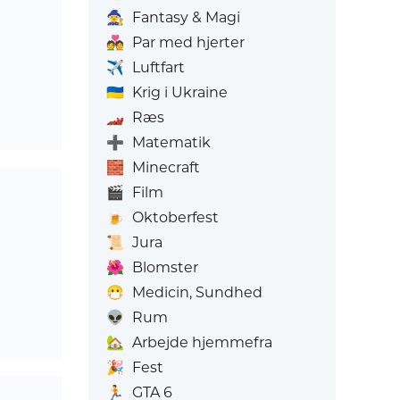
🧙
Fantasy & Magi
💑
Par med hjerter
✈️
Luftfart
🇺🇦
Krig i Ukraine
🏎️
Ræs
➕
Matematik
🧱
Minecraft
🎬
Film
🍺
Oktoberfest
📜
Jura
🌺
Blomster
😷
Medicin, Sundhed
👽
Rum
🏡
Arbejde hjemmefra
🎉
Fest
🏃
GTA 6