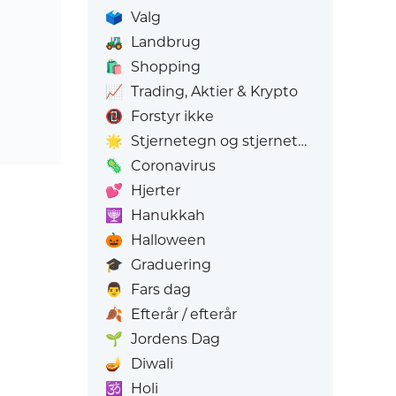
🗳️
Valg
🚜
Landbrug
🛍️
Shopping
📈
Trading, Aktier & Krypto
📵
Forstyr ikke
🌟
Stjernetegn og stjernetegn
🦠
Coronavirus
💕
Hjerter
🕎
Hanukkah
🎃
Halloween
🎓
Graduering
👨
Fars dag
🍂
Efterår / efterår
🌱
Jordens Dag
🪔
Diwali
🕉️
Holi