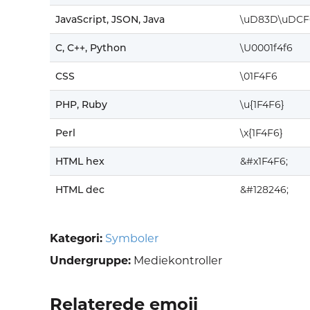
JavaScript, JSON, Java
\uD83D\uDCF
C, C++, Python
\U0001f4f6
CSS
\01F4F6
PHP, Ruby
\u{1F4F6}
Perl
\x{1F4F6}
HTML hex
&#x1F4F6;
HTML dec
&#128246;
Kategori:
Symboler
Undergruppe:
Mediekontroller
Relaterede emoji