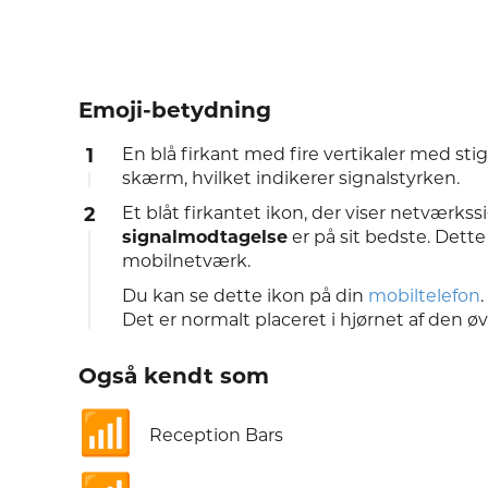
Emoji-betydning
1
En blå firkant med fire vertikaler med st
skærm, hvilket indikerer signalstyrken.
2
Et blåt firkantet ikon, der viser netværks
signalmodtagelse
er på sit bedste. Dett
mobilnetværk.
Du kan se dette ikon på din
mobiltelefon
Det er normalt placeret i hjørnet af den ø
Også kendt som
📶
Reception Bars