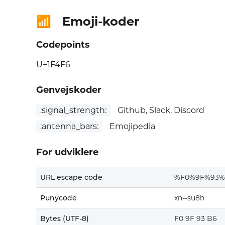
Emoji-koder
📶
Codepoints
U+1F4F6
Genvejskoder
:signal_strength:
Github, Slack, Discord
:antenna_bars:
Emojipedia
For udviklere
URL escape code
%F0%9F%93%
Punycode
xn--su8h
Bytes (UTF-8)
F0 9F 93 B6