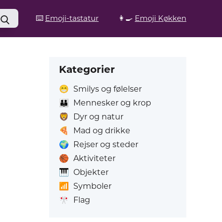
⌨️
Emoji-tastatur
👩‍🍳
Emoji Køkken
Kategorier
😁
Smilys og følelser
👪
Mennesker og krop
🦁
Dyr og natur
🍕
Mad og drikke
🌍
Rejser og steder
🏀
Aktiviteter
🎹
Objekter
📶
Symboler
🎌
Flag