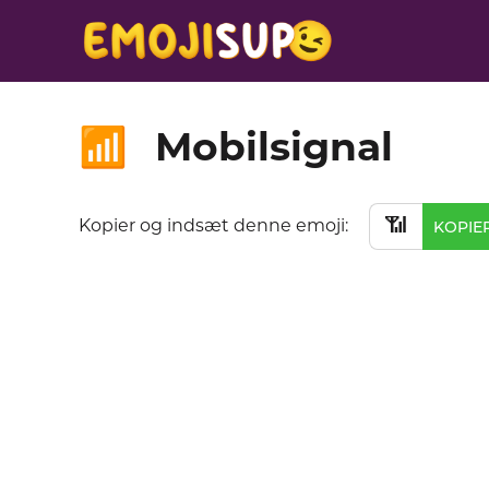
Mobilsignal
📶
📶
Kopier og indsæt denne emoji:
KOPIE