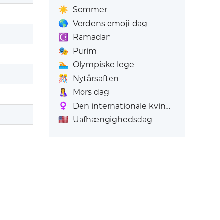
☀️
Sommer
🌎
Verdens emoji-dag
☪️
Ramadan
🎭
Purim
🏊
Olympiske lege
🎊
Nytårsaften
🤱
Mors dag
♀️
Den internationale kvindedag
🇺🇸
Uafhængighedsdag