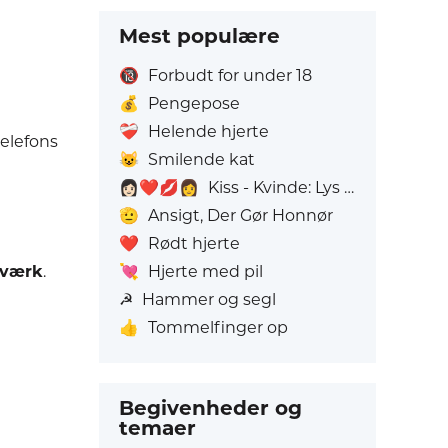
Mest populære
🔞
Forbudt for under 18
💰
Pengepose
❤️‍🩹
Helende hjerte
telefons
😺
Smilende kat
👩🏻‍❤️‍💋‍👩
Kiss - Kvinde: Lys hudfarve, Kvinde: Uden Hudfarve
🫡
Ansigt, Der Gør Honnør
❤️
Rødt hjerte
💘
Hjerte med pil
tværk
.
☭
Hammer og segl
👍
Tommelfinger op
Begivenheder og
temaer