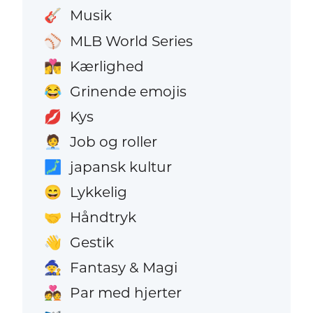
Musik
🎸
MLB World Series
⚾
Kærlighed
👩‍❤️‍💋‍👨
Grinende emojis
😂
Kys
💋
Job og roller
🧑‍💼
japansk kultur
🗾
Lykkelig
😄
Håndtryk
🤝
Gestik
👋
Fantasy & Magi
🧙
Par med hjerter
💑