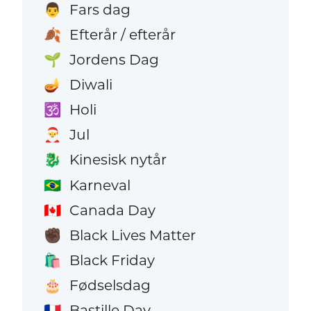
Fars dag
👨
Efterår / efterår
🍂
Jordens Dag
🌱
Diwali
🪔
Holi
🕉️
Jul
🎅
Kinesisk nytår
🐉
Karneval
🇧🇷
Canada Day
🇨🇦
Black Lives Matter
✊🏿
Black Friday
🛍️
Fødselsdag
🎂
Bastille Day
🇫🇷