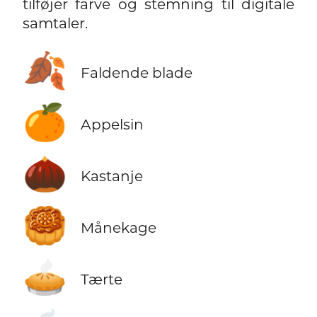
tilføjer farve og stemning til digitale
samtaler.
🍂
Faldende blade
🍊
Appelsin
🌰
Kastanje
🥮
Månekage
🥧
Tærte