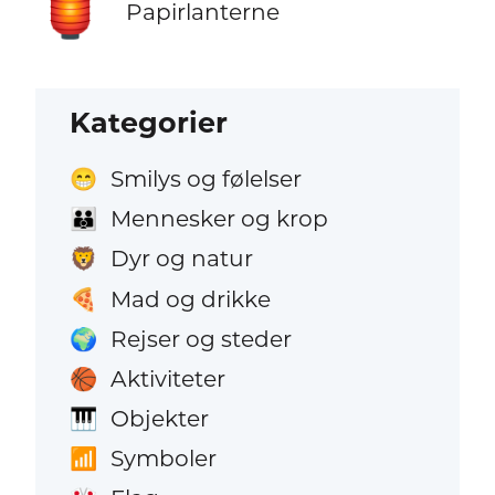
🏮
Papirlanterne
Kategorier
Smilys og følelser
😁
Mennesker og krop
👪
Dyr og natur
🦁
Mad og drikke
🍕
Rejser og steder
🌍
Aktiviteter
🏀
Objekter
🎹
Symboler
📶