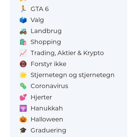
GTA 6
🏃
Valg
🗳️
Landbrug
🚜
Shopping
🛍️
Trading, Aktier & Krypto
📈
Forstyr ikke
📵
Stjernetegn og stjernetegn
🌟
Coronavirus
🦠
Hjerter
💕
Hanukkah
🕎
Halloween
🎃
Graduering
🎓