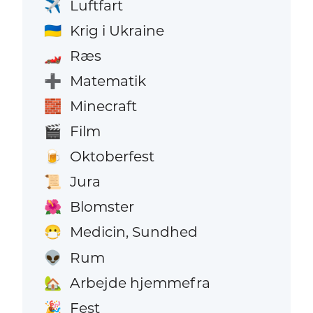
Luftfart
✈️
Krig i Ukraine
🇺🇦
Ræs
🏎️
Matematik
➕
Minecraft
🧱
Film
🎬
Oktoberfest
🍺
Jura
📜
Blomster
🌺
Medicin, Sundhed
😷
Rum
👽
Arbejde hjemmefra
🏡
Fest
🎉