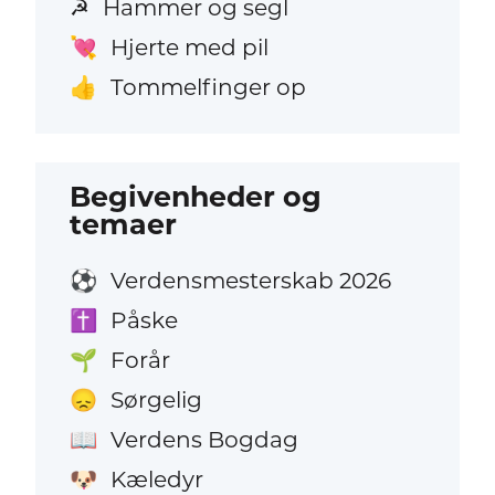
Hammer og segl
☭
Hjerte med pil
💘
Tommelfinger op
👍
Begivenheder og
temaer
Verdensmesterskab 2026
⚽
Påske
✝️
Forår
🌱
Sørgelig
😞
Verdens Bogdag
📖
Kæledyr
🐶