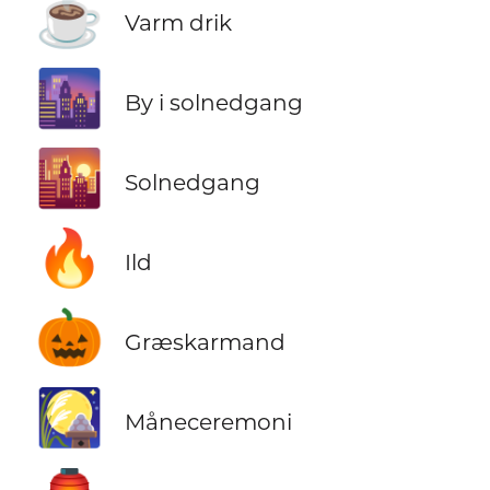
☕
Varm drik
🌆
By i solnedgang
🌇
Solnedgang
🔥
Ild
🎃
Græskarmand
🎑
Måneceremoni