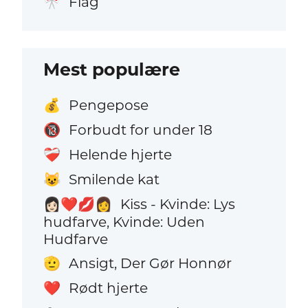
Flag
🎌
Mest populære
Pengepose
💰
Forbudt for under 18
🔞
Helende hjerte
❤️‍🩹
Smilende kat
😺
Kiss - Kvinde: Lys
👩🏻‍❤️‍💋‍👩
hudfarve, Kvinde: Uden
Hudfarve
Ansigt, Der Gør Honnør
🫡
Rødt hjerte
❤️