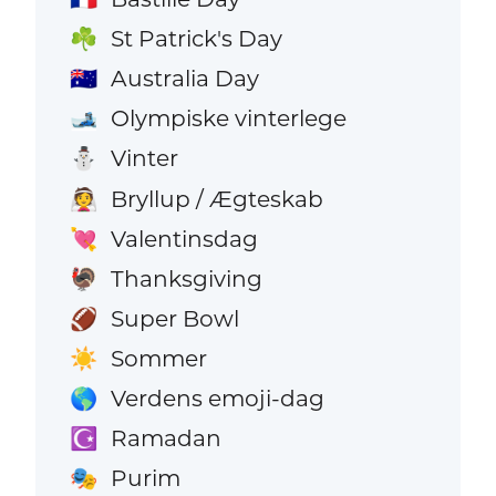
St Patrick's Day
☘️
Australia Day
🇦🇺
Olympiske vinterlege
🎿
Vinter
⛄
Bryllup / Ægteskab
👰
Valentinsdag
💘
Thanksgiving
🦃
Super Bowl
🏈
Sommer
☀️
Verdens emoji-dag
🌎
Ramadan
☪️
Purim
🎭