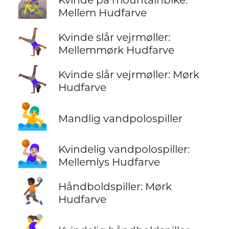
🚵🏽‍♀️
Mellem Hudfarve
🤸🏾‍♀️
Kvinde slår vejrmøller:
Mellemmørk Hudfarve
🤸🏿‍♀️
Kvinde slår vejrmøller: Mørk
Hudfarve
🤽‍♂️
Mandlig vandpolospiller
🤽🏼‍♀️
Kvindelig vandpolospiller:
Mellemlys Hudfarve
🤾🏿
Håndboldspiller: Mørk
Hudfarve
🤾‍♀️