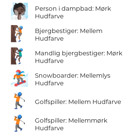
🧖🏿
Person i dampbad: Mørk
Hudfarve
🧗🏽
Bjergbestiger: Mellem
Hudfarve
🧗🏿‍♂️
Mandlig bjergbestiger: Mørk
Hudfarve
🏂🏼
Snowboarder: Mellemlys
Hudfarve
🏌🏽
Golfspiller: Mellem Hudfarve
🏌🏾
Golfspiller: Mellemmørk
Hudfarve