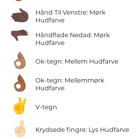
🫲🏿
Hånd Til Venstre: Mørk
Hudfarve
🫳🏿
Håndflade Nedad: Mørk
Hudfarve
👌🏽
Ok-tegn: Mellem Hudfarve
👌🏾
Ok-tegn: Mellemmørk
Hudfarve
✌️
V-tegn
🤞🏻
Krydsede fingre: Lys Hudfarve