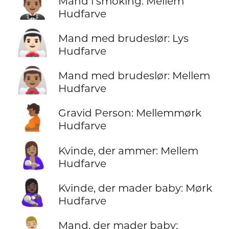
🤵🏽‍♂️
Mand i smoking: Mellem
Hudfarve
👰🏻‍♂️
Mand med brudeslør: Lys
Hudfarve
👰🏽‍♂️
Mand med brudeslør: Mellem
Hudfarve
🫄🏾
Gravid Person: Mellemmørk
Hudfarve
🤱🏽
Kvinde, der ammer: Mellem
Hudfarve
👩🏿‍🍼
Kvinde, der mader baby: Mørk
Hudfarve
Mand, der mader baby: