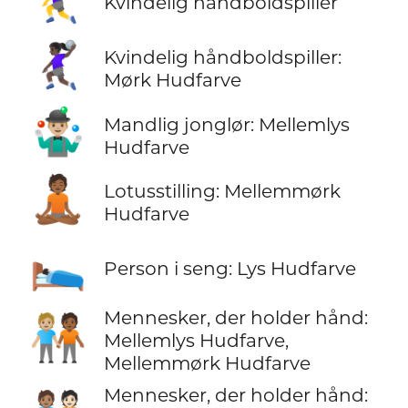
Kvindelig håndboldspiller
🤾🏿‍♀️
Kvindelig håndboldspiller:
Mørk Hudfarve
🤹🏼‍♂️
Mandlig jonglør: Mellemlys
Hudfarve
🧘🏾
Lotusstilling: Mellemmørk
Hudfarve
🛌🏻
Person i seng: Lys Hudfarve
Mennesker, der holder hånd:
🧑🏼‍🤝‍🧑🏾
Mellemlys Hudfarve,
Mellemmørk Hudfarve
Mennesker, der holder hånd: