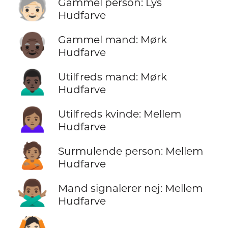
🧓🏻
Gammel person: Lys
Hudfarve
👴🏿
Gammel mand: Mørk
Hudfarve
🙍🏿‍♂️
Utilfreds mand: Mørk
Hudfarve
🙍🏽‍♀️
Utilfreds kvinde: Mellem
Hudfarve
🙎🏽
Surmulende person: Mellem
Hudfarve
🙅🏽‍♂️
Mand signalerer nej: Mellem
Hudfarve