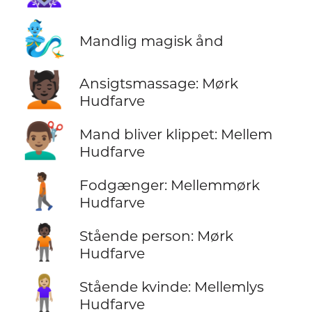
🧞‍♂️
Mandlig magisk ånd
💆🏿
Ansigtsmassage: Mørk
Hudfarve
💇🏽‍♂️
Mand bliver klippet: Mellem
Hudfarve
🚶🏾
Fodgænger: Mellemmørk
Hudfarve
🧍🏿
Stående person: Mørk
Hudfarve
🧍🏼‍♀️
Stående kvinde: Mellemlys
Hudfarve