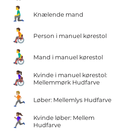
🧎‍♂️
Knælende mand
🧑‍🦽
Person i manuel kørestol
👨‍🦽
Mand i manuel kørestol
👩🏾‍🦽
Kvinde i manuel kørestol:
Mellemmørk Hudfarve
🏃🏼
Løber: Mellemlys Hudfarve
🏃🏽‍♀️
Kvinde løber: Mellem
Hudfarve