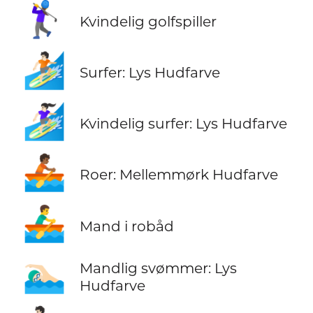
🏌️‍♀️
Kvindelig golfspiller
🏄🏻
Surfer: Lys Hudfarve
🏄🏻‍♀️
Kvindelig surfer: Lys Hudfarve
🚣🏾
Roer: Mellemmørk Hudfarve
🚣‍♂️
Mand i robåd
🏊🏻‍♂️
Mandlig svømmer: Lys
Hudfarve