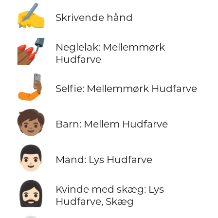
✍️
Skrivende hånd
💅🏾
Neglelak: Mellemmørk
Hudfarve
🤳🏾
Selfie: Mellemmørk Hudfarve
🧒🏽
Barn: Mellem Hudfarve
👨🏻
Mand: Lys Hudfarve
🧔🏻‍♀️
Kvinde med skæg: Lys
Hudfarve, Skæg