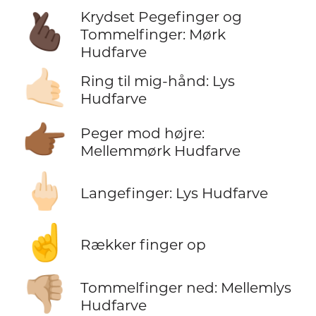
Krydset Pegefinger og
🫰🏿
Tommelfinger: Mørk
Hudfarve
🤙🏻
Ring til mig-hånd: Lys
Hudfarve
👉🏾
Peger mod højre:
Mellemmørk Hudfarve
🖕🏻
Langefinger: Lys Hudfarve
☝️
Rækker finger op
👎🏼
Tommelfinger ned: Mellemlys
Hudfarve