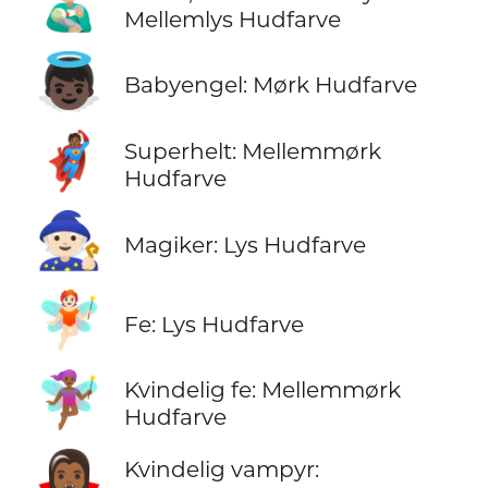
👨🏼‍🍼
Mellemlys Hudfarve
👼🏿
Babyengel: Mørk Hudfarve
🦸🏾
Superhelt: Mellemmørk
Hudfarve
🧙🏻
Magiker: Lys Hudfarve
🧚🏻
Fe: Lys Hudfarve
🧚🏾‍♀️
Kvindelig fe: Mellemmørk
Hudfarve
🧛🏾‍♀️
Kvindelig vampyr: