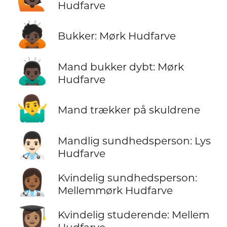
Hudfarve
🙇🏿
Bukker: Mørk Hudfarve
🙇🏿‍♂️
Mand bukker dybt: Mørk
Hudfarve
🤷‍♂️
Mand trækker på skuldrene
👨🏻‍⚕️
Mandlig sundhedsperson: Lys
Hudfarve
👩🏾‍⚕️
Kvindelig sundhedsperson:
Mellemmørk Hudfarve
👩🏽‍🎓
Kvindelig studerende: Mellem