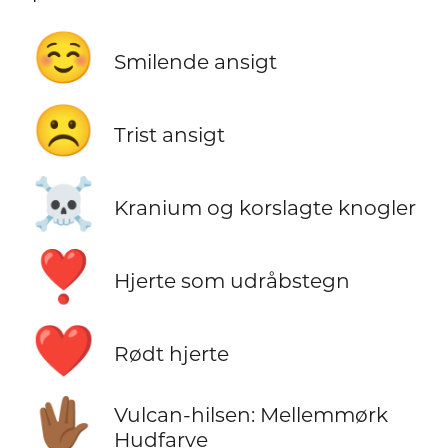
☺️
Smilende ansigt
☹️
Trist ansigt
☠️
Kranium og korslagte knogler
❣️
Hjerte som udråbstegn
❤️
Rødt hjerte
🖖🏾
Vulcan-hilsen: Mellemmørk
Hudfarve