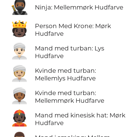
🥷🏾
Ninja: Mellemmørk Hudfarve
🫅🏿
Person Med Krone: Mørk
Hudfarve
👳🏻‍♂️
Mand med turban: Lys
Hudfarve
👳🏼‍♀️
Kvinde med turban:
Mellemlys Hudfarve
👳🏾‍♀️
Kvinde med turban:
Mellemmørk Hudfarve
👲🏿
Mand med kinesisk hat: Mørk
Hudfarve