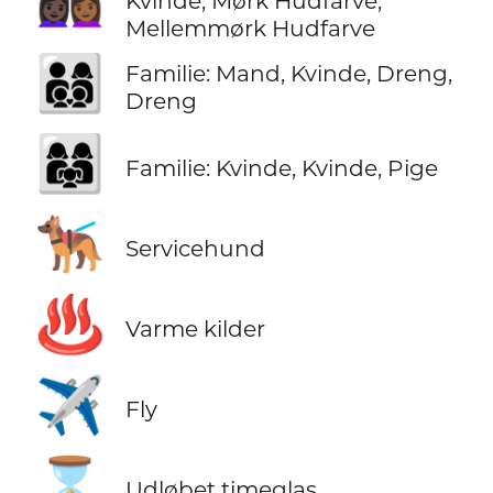
Kvinde, Mørk Hudfarve,
Mellemmørk Hudfarve
👨‍👩‍👦‍👦
Familie: Mand, Kvinde, Dreng,
Dreng
👩‍👩‍👧
Familie: Kvinde, Kvinde, Pige
🐕‍🦺
Servicehund
♨️
Varme kilder
✈️
Fly
⌛
Udløbet timeglas