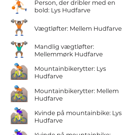
⛹🏻
Person, der dribler med en
bold: Lys Hudfarve
🏋🏽
Vægtløfter: Mellem Hudfarve
🏋🏾‍♂️
Mandlig vægtløfter:
Mellemmørk Hudfarve
🚵🏻
Mountainbikerytter: Lys
Hudfarve
🚵🏽
Mountainbikerytter: Mellem
Hudfarve
🚵🏻‍♀️
Kvinde på mountainbike: Lys
Hudfarve
Kvinde på mountainbike: