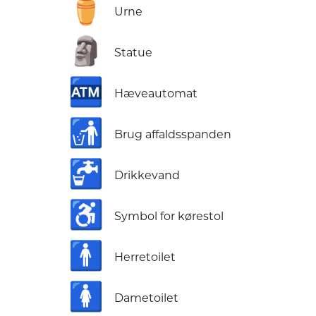
⚱️
Urne
🗿
Statue
🏧
Hæveautomat
🚮
Brug affaldsspanden
🚰
Drikkevand
♿
Symbol for kørestol
🚹
Herretoilet
🚺
Dametoilet