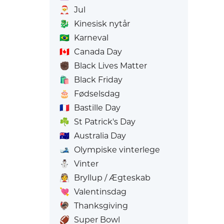
🎅
Jul
🐉
Kinesisk nytår
🇧🇷
Karneval
🇨🇦
Canada Day
✊🏿
Black Lives Matter
🛍️
Black Friday
🎂
Fødselsdag
🇫🇷
Bastille Day
☘️
St Patrick's Day
🇦🇺
Australia Day
🎿
Olympiske vinterlege
⛄
Vinter
👰
Bryllup / Ægteskab
💘
Valentinsdag
🦃
Thanksgiving
🏈
Super Bowl