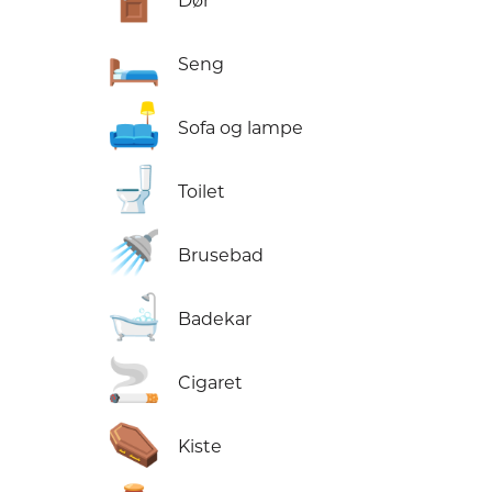
Dør
🛏️
Seng
🛋️
Sofa og lampe
🚽
Toilet
🚿
Brusebad
🛁
Badekar
🚬
Cigaret
⚰️
Kiste