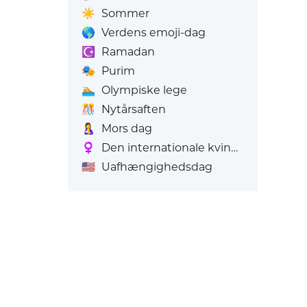
☀️
Sommer
🌎
Verdens emoji-dag
☪️
Ramadan
🎭
Purim
🏊
Olympiske lege
🎊
Nytårsaften
🤱
Mors dag
♀️
Den internationale kvindedag
🇺🇸
Uafhængighedsdag