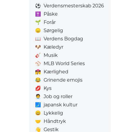
⚽
Verdensmesterskab 2026
✝️
Påske
🌱
Forår
😞
Sørgelig
📖
Verdens Bogdag
🐶
Kæledyr
🎸
Musik
⚾
MLB World Series
👩‍❤️‍💋‍👨
Kærlighed
😂
Grinende emojis
💋
Kys
🧑‍💼
Job og roller
🗾
japansk kultur
😄
Lykkelig
🤝
Håndtryk
👋
Gestik