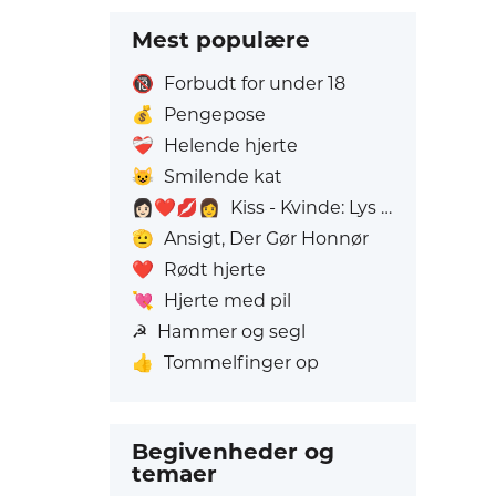
Mest populære
🔞
Forbudt for under 18
💰
Pengepose
❤️‍🩹
Helende hjerte
😺
Smilende kat
👩🏻‍❤️‍💋‍👩
Kiss - Kvinde: Lys hudfarve, Kvinde: Uden Hudfarve
🫡
Ansigt, Der Gør Honnør
❤️
Rødt hjerte
💘
Hjerte med pil
☭
Hammer og segl
👍
Tommelfinger op
Begivenheder og
temaer