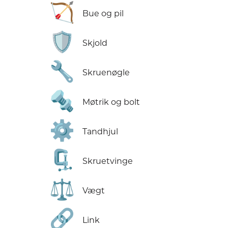
🏹
Bue og pil
🛡️
Skjold
🔧
Skruenøgle
🔩
Møtrik og bolt
⚙️
Tandhjul
🗜️
Skruetvinge
⚖️
Vægt
🔗
Link