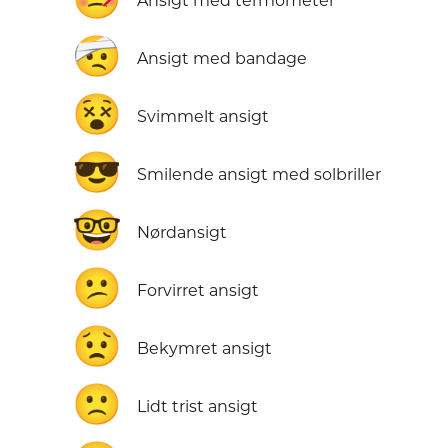
Ansigt med termometer
🤕
Ansigt med bandage
😵
Svimmelt ansigt
😎
Smilende ansigt med solbriller
🤓
Nørdansigt
😕
Forvirret ansigt
😟
Bekymret ansigt
🙁
Lidt trist ansigt