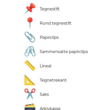
📌
Tegnestift
📍
Rund tegnestift
📎
Papirclips
🖇️
Sammensatte papirclips
📏
Lineal
📐
Tegnetrekant
✂️
Saks
🗃️
Arkivkasse