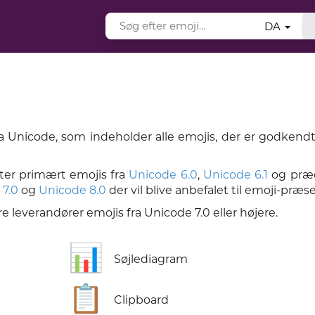
DA
a Unicode, som indeholder alle emojis, der er godkend
tter primært emojis fra
Unicode 6.0
,
Unicode 6.1
og præc
 7.0
og
Unicode 8.0
der vil blive anbefalet til emoji-præs
 leverandører emojis fra Unicode 7.0 eller højere.
📊
Søjlediagram
📋
Clipboard