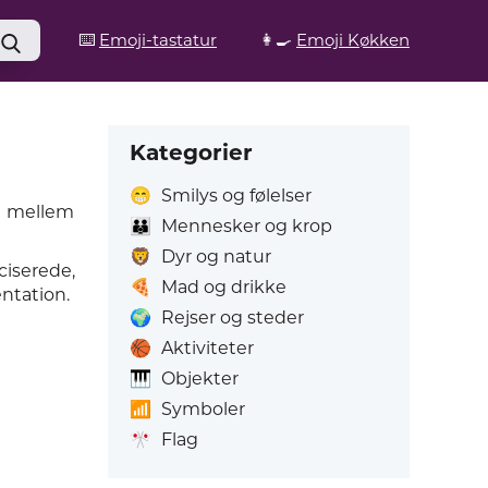
⌨️
Emoji-tastatur
👩‍🍳
Emoji Køkken
Kategorier
😁
Smilys og følelser
t mellem
👪
Mennesker og krop
🦁
Dyr og natur
iserede,
🍕
Mad og drikke
entation.
🌍
Rejser og steder
🏀
Aktiviteter
🎹
Objekter
📶
Symboler
🎌
Flag