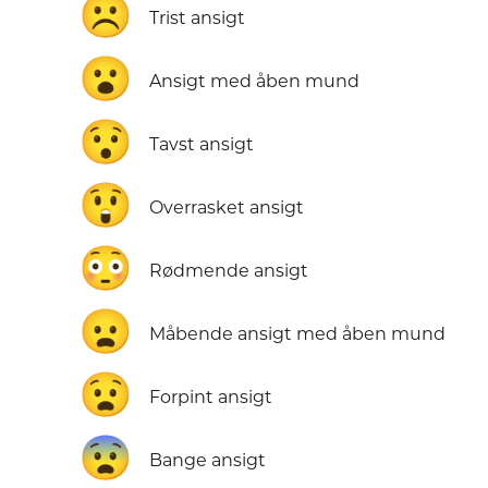
☹️
Trist ansigt
😮
Ansigt med åben mund
😯
Tavst ansigt
😲
Overrasket ansigt
😳
Rødmende ansigt
😦
Måbende ansigt med åben mund
😧
Forpint ansigt
😨
Bange ansigt