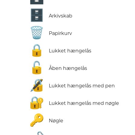
🗄️
Arkivskab
🗑️
Papirkurv
🔒
Lukket hængelås
🔓
Åben hængelås
🔏
Lukket hængelås med pen
🔐
Lukket hængelås med nøgle
🔑
Nøgle