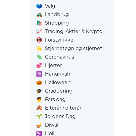
🗳️
Valg
🚜
Landbrug
🛍️
Shopping
📈
Trading, Aktier & Krypto
📵
Forstyr ikke
🌟
Stjernetegn og stjernetegn
🦠
Coronavirus
💕
Hjerter
🕎
Hanukkah
🎃
Halloween
🎓
Graduering
👨
Fars dag
🍂
Efterår / efterår
🌱
Jordens Dag
🪔
Diwali
🕉️
Holi