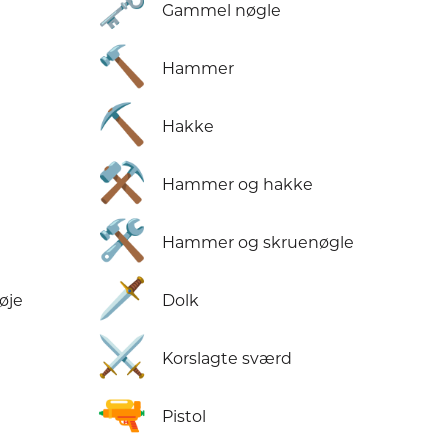
🗝️
Gammel nøgle
🔨
Hammer
⛏️
Hakke
⚒️
Hammer og hakke
🛠️
Hammer og skruenøgle
🗡️
øje
Dolk
⚔️
Korslagte sværd
🔫
Pistol