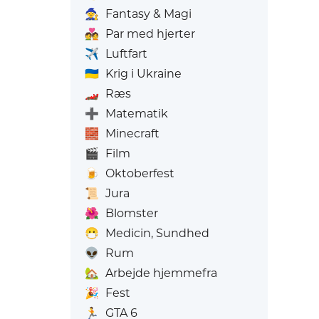
🧙
Fantasy & Magi
💑
Par med hjerter
✈️
Luftfart
🇺🇦
Krig i Ukraine
🏎️
Ræs
➕
Matematik
🧱
Minecraft
🎬
Film
🍺
Oktoberfest
📜
Jura
🌺
Blomster
😷
Medicin, Sundhed
👽
Rum
🏡
Arbejde hjemmefra
🎉
Fest
🏃
GTA 6