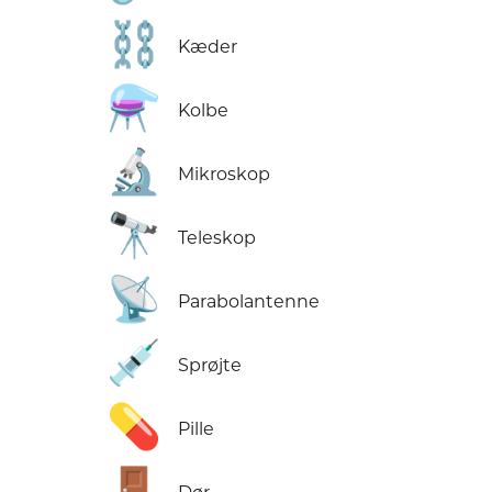
⛓️
Kæder
⚗️
Kolbe
🔬
Mikroskop
🔭
Teleskop
📡
Parabolantenne
💉
Sprøjte
💊
Pille
🚪