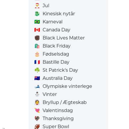
🎅
Jul
🐉
Kinesisk nytår
🇧🇷
Karneval
🇨🇦
Canada Day
✊🏿
Black Lives Matter
🛍️
Black Friday
🎂
Fødselsdag
🇫🇷
Bastille Day
☘️
St Patrick's Day
🇦🇺
Australia Day
🎿
Olympiske vinterlege
⛄
Vinter
👰
Bryllup / Ægteskab
💘
Valentinsdag
🦃
Thanksgiving
🏈
Super Bowl