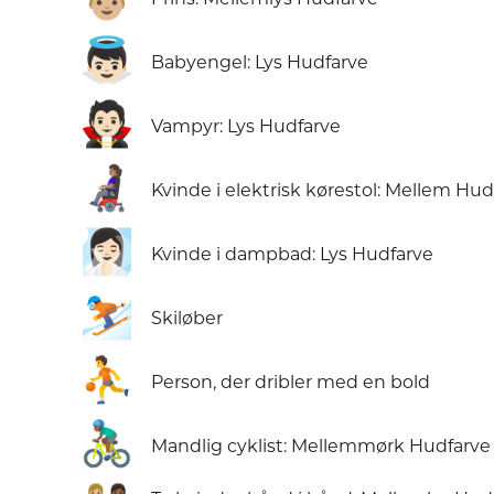
👼🏻
Babyengel: Lys Hudfarve
🧛🏻
Vampyr: Lys Hudfarve
👩🏽‍🦼
Kvinde i elektrisk kørestol: Mellem Hud
🧖🏻‍♀️
Kvinde i dampbad: Lys Hudfarve
⛷️
Skiløber
⛹️
Person, der dribler med en bold
🚴🏾‍♂️
Mandlig cyklist: Mellemmørk Hudfarve