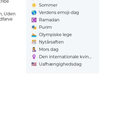
tribe
☀️
Sommer
🌎
Verdens emoji-dag
n, Uden
dfarve
☪️
Ramadan
🎭
Purim
🏊
Olympiske lege
🎊
Nytårsaften
🤱
Mors dag
♀️
Den internationale kvindedag
🇺🇸
Uafhængighedsdag