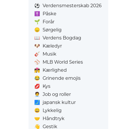
⚽
Verdensmesterskab 2026
✝️
Påske
🌱
Forår
😞
Sørgelig
📖
Verdens Bogdag
🐶
Kæledyr
🎸
Musik
⚾
MLB World Series
👩‍❤️‍💋‍👨
Kærlighed
😂
Grinende emojis
💋
Kys
🧑‍💼
Job og roller
🗾
japansk kultur
😄
Lykkelig
🤝
Håndtryk
👋
Gestik