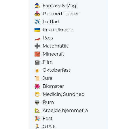
🧙
Fantasy & Magi
💑
Par med hjerter
✈️
Luftfart
🇺🇦
Krig i Ukraine
🏎️
Ræs
➕
Matematik
🧱
Minecraft
🎬
Film
🍺
Oktoberfest
📜
Jura
🌺
Blomster
😷
Medicin, Sundhed
👽
Rum
🏡
Arbejde hjemmefra
🎉
Fest
🏃
GTA 6