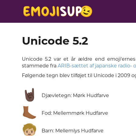
Unicode 5.2
Unicode 5.2 var et år ældre end emoji'erne
stammede fra
ARIB-sættet af japanske radio- 
Følgende tegn blev tilføjet til Unicode i 2009 
🤘🏿
Djævletegn: Mørk Hudfarve
🦶🏾
Fod: Mellemmørk Hudfarve
🧒🏼
Barn: Mellemlys Hudfarve