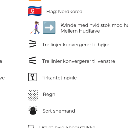
🇰🇵
Flag: Nordkorea
👩🏽‍🦯‍➡️
Kvinde med hvid stok mod hø
Mellem Hudfarve
⚞
Tre linjer konvergerer til højre
⚟
e
Tre linier konvergerer til venstre
⚿
rve
Firkantet nøgle
⛆
Regn
⛇
Sort snemand
⛉
Drejet hvid Shogi stykke