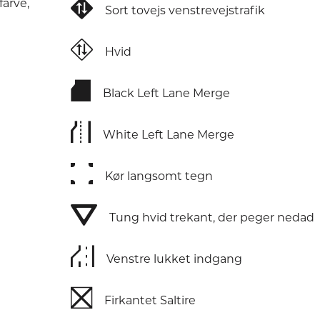
⛖
farve,
Sort tovejs venstrevejstrafik
⛗
Hvid
⛘
Black Left Lane Merge
⛙
White Left Lane Merge
⛚
Kør langsomt tegn
⛛
Tung hvid trekant, der peger nedad
⛜
Venstre lukket indgang
⛝
Firkantet Saltire