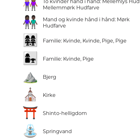
👩🏼‍🤝‍👩🏾
To kvinder hånd i hånd: Mellemlys Hud
Mellemmørk Hudfarve
👫🏿
Mand og kvinde hånd i hånd: Mørk
Hudfarve
👩‍👩‍👧‍👧
Familie: Kvinde, Kvinde, Pige, Pige
👩‍👧
Familie: Kvinde, Pige
⛰️
Bjerg
⛪
Kirke
⛩️
Shinto-helligdom
⛲
Springvand