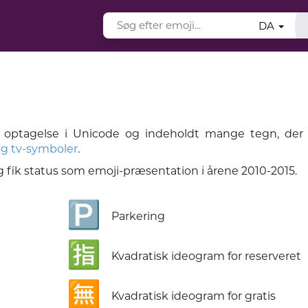
DA
s optagelse i Unicode og indeholdt mange tegn, der
og tv-symboler
.
og fik status som emoji-præsentation i årene 2010-2015.
🅿️
Parkering
🈯
Kvadratisk ideogram for reserveret
🈚
Kvadratisk ideogram for gratis