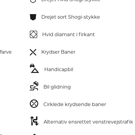
⛊
Drejet sort Shogi-stykke
⛋
Hvid diamant i firkant
⛌
farve
Krydser Baner
⛍
Handicapbil
⛐
Bil glidning
⛒
Cirklede krydsende baner
⛕
Alternativ ensrettet venstrevejstrafik