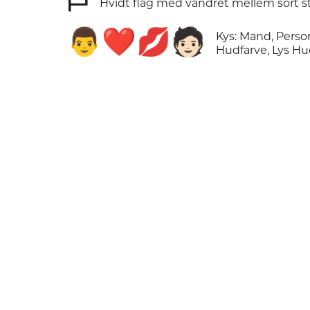
⛿
Hvidt flag med vandret mellem sort s
👨‍❤️‍💋‍🧑🏻
Kys: Mand, Perso
Hudfarve, Lys Hu