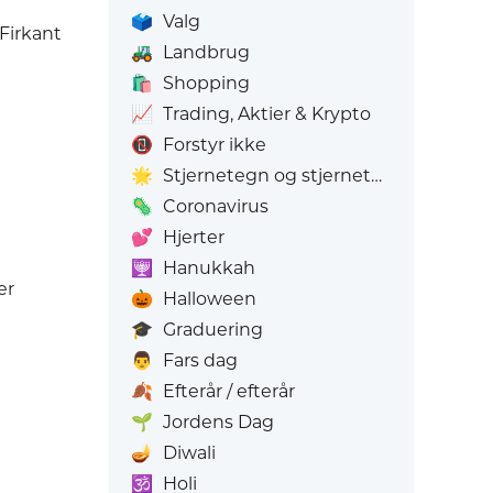
🗳️
Valg
 Firkant
🚜
Landbrug
🛍️
Shopping
📈
Trading, Aktier & Krypto
📵
Forstyr ikke
🌟
Stjernetegn og stjernetegn
🦠
Coronavirus
💕
Hjerter
🕎
Hanukkah
er
🎃
Halloween
🎓
Graduering
👨
Fars dag
🍂
Efterår / efterår
🌱
Jordens Dag
🪔
Diwali
🕉️
Holi