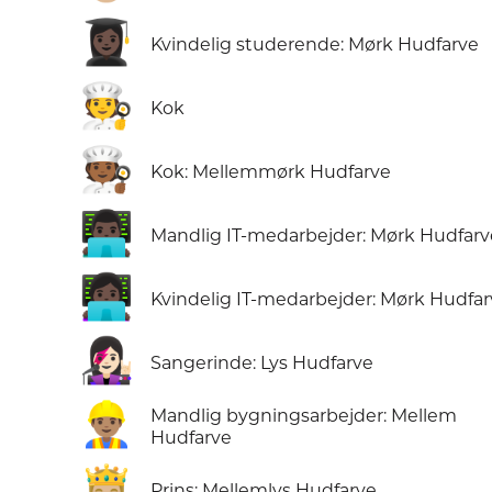
👩🏿‍🎓
Kvindelig studerende: Mørk Hudfarve
🧑‍🍳
Kok
🧑🏾‍🍳
Kok: Mellemmørk Hudfarve
👨🏿‍💻
Mandlig IT-medarbejder: Mørk Hudfarv
👩🏿‍💻
Kvindelig IT-medarbejder: Mørk Hudfa
👩🏻‍🎤
Sangerinde: Lys Hudfarve
👷🏽‍♂️
Mandlig bygningsarbejder: Mellem
Hudfarve
🤴🏼
Prins: Mellemlys Hudfarve