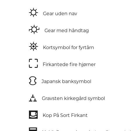
⛭
Gear uden nav
⛮
Gear med håndtag
⛯
Kortsymbol for fyrtårn
⛶
Firkantede fire hjørner
⛻
Japansk banksymbol
⛼
Gravsten kirkegård symbol
⛾
Kop På Sort Firkant