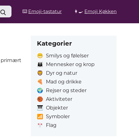
⌨️
Emoji-tastatur
👩‍🍳
Emoji Køkken
Kategorier
😁
Smilys og følelser
 primært
👪
Mennesker og krop
🦁
Dyr og natur
🍕
Mad og drikke
🌍
Rejser og steder
🏀
Aktiviteter
🎹
Objekter
📶
Symboler
🎌
Flag