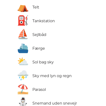
⛺
Telt
⛽
Tankstation
⛵
Sejlbåd
⛴️
Færge
⛅
Sol bag sky
⛈️
Sky med lyn og regn
⛱️
Parasol
⛄
Snemand uden snevejr