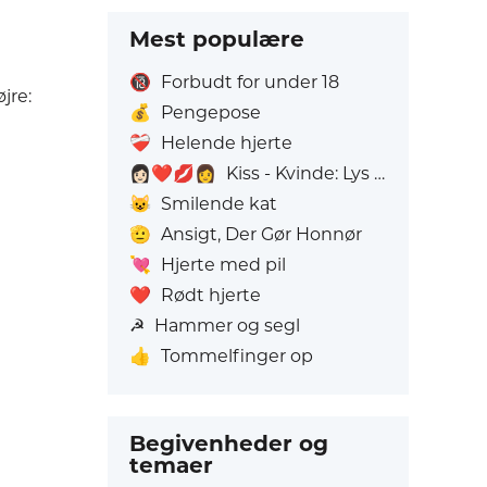
Mest populære
🔞
Forbudt for under 18
jre:
💰
Pengepose
❤️‍🩹
Helende hjerte
👩🏻‍❤️‍💋‍👩
Kiss - Kvinde: Lys hudfarve, Kvinde: Uden Hudfarve
😺
Smilende kat
🫡
Ansigt, Der Gør Honnør
💘
Hjerte med pil
❤️
Rødt hjerte
☭
Hammer og segl
👍
Tommelfinger op
Begivenheder og
temaer