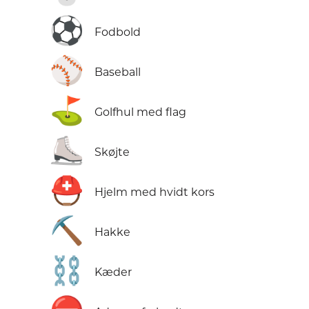
⚽
Fodbold
⚾
Baseball
⛳
Golfhul med flag
⛸️
Skøjte
⛑️
Hjelm med hvidt kors
⛏️
Hakke
⛓️
Kæder