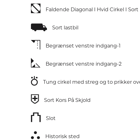
⛞
Faldende Diagonal I Hvid Cirkel I Sort
⛟
Sort lastbil
⛠
Begrænset venstre indgang-1
⛡
Begrænset venstre indgang-2
⛣
Tung cirkel med streg og to prikker ov
⛨
Sort Kors På Skjold
⛫
Slot
⛬
Historisk sted