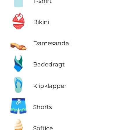
T-shirt
👙
Bikini
👡
Damesandal
🩱
Badedragt
🩴
Klipklapper
🩳
Shorts
🍦
Softice