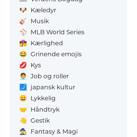
Kæledyr
🐶
Musik
🎸
MLB World Series
⚾
Kærlighed
👩‍❤️‍💋‍👨
Grinende emojis
😂
Kys
💋
Job og roller
🧑‍💼
japansk kultur
🗾
Lykkelig
😄
Håndtryk
🤝
Gestik
👋
Fantasy & Magi
🧙