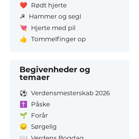
Rødt hjerte
❤️
Hammer og segl
☭
Hjerte med pil
💘
Tommelfinger op
👍
Begivenheder og
temaer
Verdensmesterskab 2026
⚽
Påske
✝️
Forår
🌱
Sørgelig
😞
Verdens Bogdag
📖