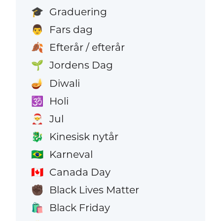
Graduering
🎓
Fars dag
👨
Efterår / efterår
🍂
Jordens Dag
🌱
Diwali
🪔
Holi
🕉️
Jul
🎅
Kinesisk nytår
🐉
Karneval
🇧🇷
Canada Day
🇨🇦
Black Lives Matter
✊🏿
Black Friday
🛍️