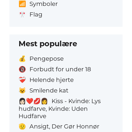
Symboler
📶
Flag
🎌
Mest populære
Pengepose
💰
Forbudt for under 18
🔞
Helende hjerte
❤️‍🩹
Smilende kat
😺
Kiss - Kvinde: Lys
👩🏻‍❤️‍💋‍👩
hudfarve, Kvinde: Uden
Hudfarve
Ansigt, Der Gør Honnør
🫡