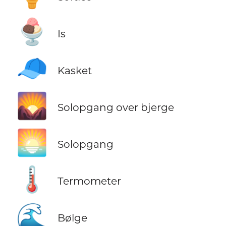
🍨
Is
🧢
Kasket
🌄
Solopgang over bjerge
🌅
Solopgang
🌡️
Termometer
🌊
Bølge