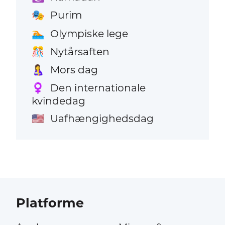
Purim
🎭
Olympiske lege
🏊
Nytårsaften
🎊
Mors dag
🤱
Den internationale
♀️
kvindedag
Uafhængighedsdag
🇺🇸
Platforme