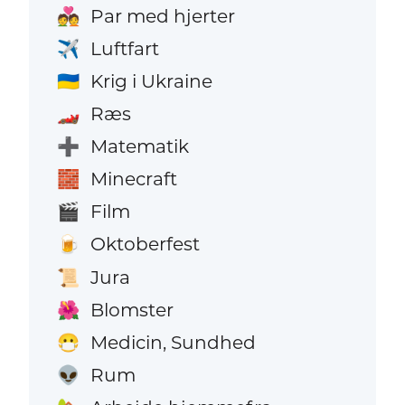
Par med hjerter
💑
Luftfart
✈️
Krig i Ukraine
🇺🇦
Ræs
🏎️
Matematik
➕
Minecraft
🧱
Film
🎬
Oktoberfest
🍺
Jura
📜
Blomster
🌺
Medicin, Sundhed
😷
Rum
👽