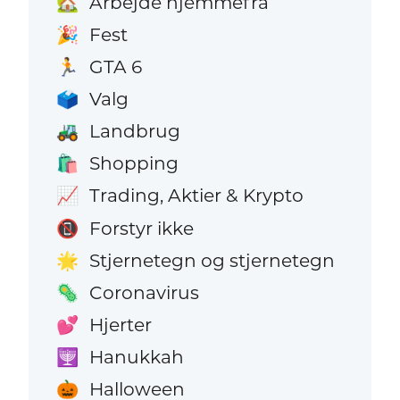
Arbejde hjemmefra
🏡
Fest
🎉
GTA 6
🏃
Valg
🗳️
Landbrug
🚜
Shopping
🛍️
Trading, Aktier & Krypto
📈
Forstyr ikke
📵
Stjernetegn og stjernetegn
🌟
Coronavirus
🦠
Hjerter
💕
Hanukkah
🕎
Halloween
🎃