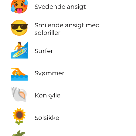
🥵
Svedende ansigt
😎
Smilende ansigt med
solbriller
🏄
Surfer
🏊
Svømmer
🐚
Konkylie
🌻
Solsikke