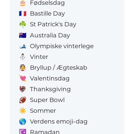
Fødselsdag
🎂
Bastille Day
🇫🇷
St Patrick's Day
☘️
Australia Day
🇦🇺
Olympiske vinterlege
🎿
Vinter
⛄
Bryllup / Ægteskab
👰
Valentinsdag
💘
Thanksgiving
🦃
Super Bowl
🏈
Sommer
☀️
Verdens emoji-dag
🌎
Ramadan
☪️