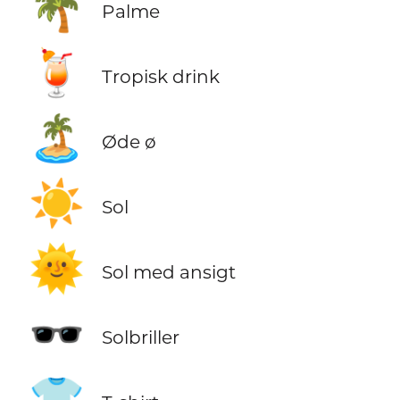
🌴
Palme
🍹
Tropisk drink
🏝️
Øde ø
☀️
Sol
🌞
Sol med ansigt
🕶️
Solbriller
👕