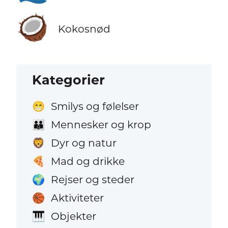
🥥
Kokosnød
Kategorier
Smilys og følelser
😁
Mennesker og krop
👪
Dyr og natur
🦁
Mad og drikke
🍕
Rejser og steder
🌍
Aktiviteter
🏀
Objekter
🎹