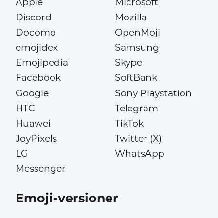
Apple
Microsoft
Discord
Mozilla
Docomo
OpenMoji
emojidex
Samsung
Emojipedia
Skype
Facebook
SoftBank
Google
Sony Playstation
HTC
Telegram
Huawei
TikTok
JoyPixels
Twitter (X)
LG
WhatsApp
Messenger
Emoji-versioner