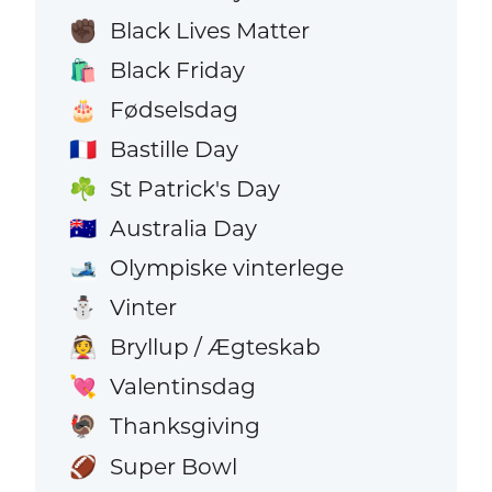
Black Lives Matter
✊🏿
Black Friday
🛍️
Fødselsdag
🎂
Bastille Day
🇫🇷
St Patrick's Day
☘️
Australia Day
🇦🇺
Olympiske vinterlege
🎿
Vinter
⛄
Bryllup / Ægteskab
👰
Valentinsdag
💘
Thanksgiving
🦃
Super Bowl
🏈