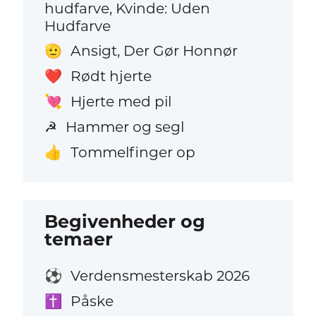
hudfarve, Kvinde: Uden
Hudfarve
Ansigt, Der Gør Honnør
🫡
Rødt hjerte
❤️
Hjerte med pil
💘
Hammer og segl
☭
Tommelfinger op
👍
Begivenheder og
temaer
Verdensmesterskab 2026
⚽
Påske
✝️