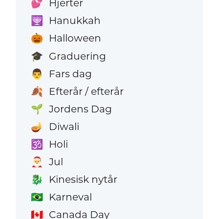
Hjerter
💕
Hanukkah
🕎
Halloween
🎃
Graduering
🎓
Fars dag
👨
Efterår / efterår
🍂
Jordens Dag
🌱
Diwali
🪔
Holi
🕉️
Jul
🎅
Kinesisk nytår
🐉
Karneval
🇧🇷
Canada Day
🇨🇦