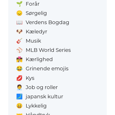
Forår
🌱
Sørgelig
😞
Verdens Bogdag
📖
Kæledyr
🐶
Musik
🎸
MLB World Series
⚾
Kærlighed
👩‍❤️‍💋‍👨
Grinende emojis
😂
Kys
💋
Job og roller
🧑‍💼
japansk kultur
🗾
Lykkelig
😄
Håndtryk
🤝