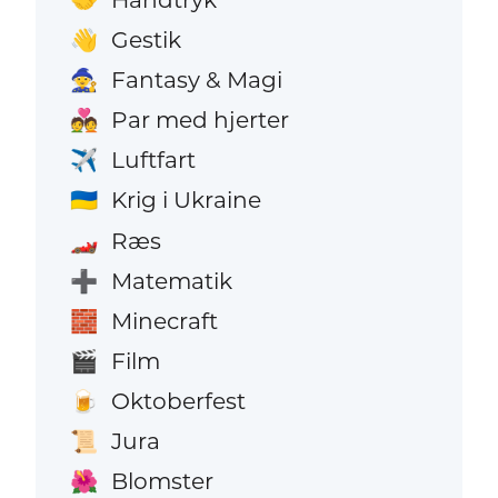
Gestik
👋
Fantasy & Magi
🧙
Par med hjerter
💑
Luftfart
✈️
Krig i Ukraine
🇺🇦
Ræs
🏎️
Matematik
➕
Minecraft
🧱
Film
🎬
Oktoberfest
🍺
Jura
📜
Blomster
🌺