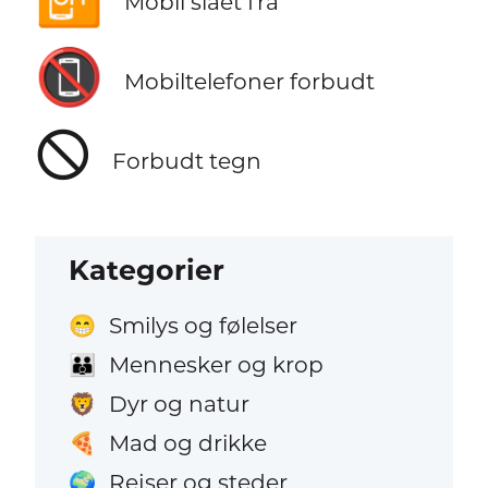
Mobil slået fra
📵
Mobiltelefoner forbudt
🛇
Forbudt tegn
Kategorier
Smilys og følelser
😁
Mennesker og krop
👪
Dyr og natur
🦁
Mad og drikke
🍕
Rejser og steder
🌍