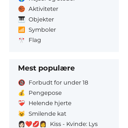
Aktiviteter
🏀
Objekter
🎹
Symboler
📶
Flag
🎌
Mest populære
Forbudt for under 18
🔞
Pengepose
💰
Helende hjerte
❤️‍🩹
Smilende kat
😺
Kiss - Kvinde: Lys
👩🏻‍❤️‍💋‍👩