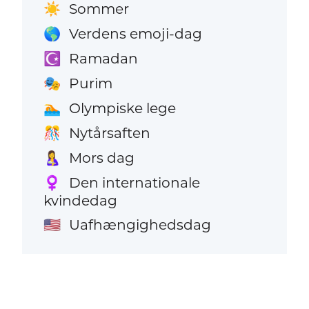
Sommer
☀️
Verdens emoji-dag
🌎
Ramadan
☪️
Purim
🎭
Olympiske lege
🏊
Nytårsaften
🎊
Mors dag
🤱
Den internationale
♀️
kvindedag
Uafhængighedsdag
🇺🇸