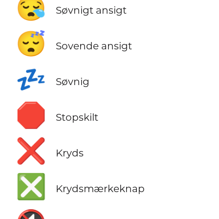
😪
Søvnigt ansigt
😴
Sovende ansigt
💤
Søvnig
🛑
Stopskilt
❌
Kryds
❎
Krydsmærkeknap