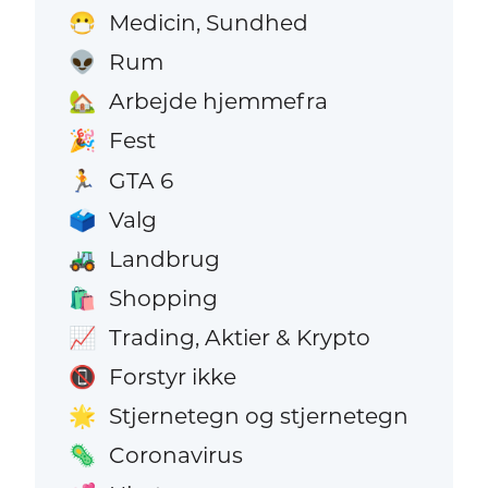
Medicin, Sundhed
😷
Rum
👽
Arbejde hjemmefra
🏡
Fest
🎉
GTA 6
🏃
Valg
🗳️
Landbrug
🚜
Shopping
🛍️
Trading, Aktier & Krypto
📈
Forstyr ikke
📵
Stjernetegn og stjernetegn
🌟
Coronavirus
🦠